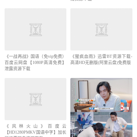
《一战再战》国语（免vip免费）
《猩疯血雨》迅雷BT资源下载-
百度云网盘【1080P高清免费】
高清HD无删版(阿里云盘)免费版
泄露资源下载
《风林火山》百度云
【HD1280PMKV国语中字】加长