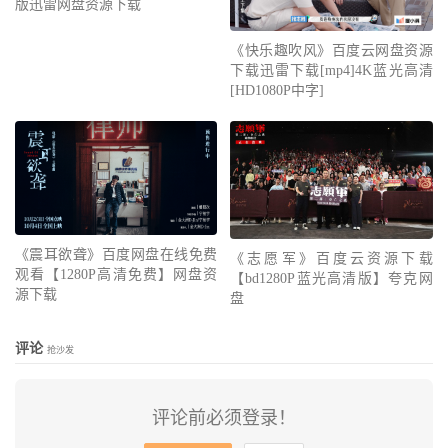
版迅雷网盘资源下载
《快乐趣吹风》百度云网盘资源
下载迅雷下载[mp4]4K蓝光高清
[HD1080P中字]
《震耳欲聋》百度网盘在线免费
《志愿军》百度云资源下载
观看【1280P高清免费】网盘资
【bd1280P蓝光高清版】夸克网
源下载
盘
评论
抢沙发
评论前必须登录！