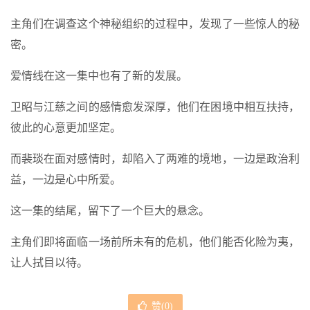
主角们在调查这个神秘组织的过程中，发现了一些惊人的秘
密。
爱情线在这一集中也有了新的发展。
卫昭与江慈之间的感情愈发深厚，他们在困境中相互扶持，
彼此的心意更加坚定。
而裴琰在面对感情时，却陷入了两难的境地，一边是政治利
益，一边是心中所爱。
这一集的结尾，留下了一个巨大的悬念。
主角们即将面临一场前所未有的危机，他们能否化险为夷，
让人拭目以待。
赞(
0
)