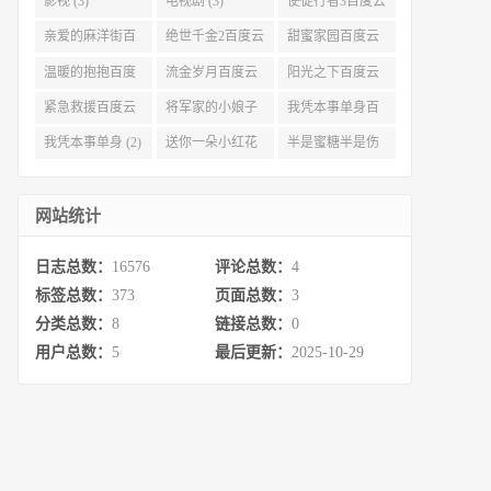
影视 (3)
电视剧 (3)
使徒行者3百度云
资源 (3)
亲爱的麻洋街百
绝世千金2百度云
甜蜜家园百度云
度云资源 (3)
(3)
(3)
温暖的抱抱百度
流金岁月百度云
阳光之下百度云
云 (3)
完整网盘 (3)
(3)
紧急救援百度云
将军家的小娘子
我凭本事单身百
资源 (2)
百度云 (2)
度云资源 (2)
我凭本事单身 (2)
送你一朵小红花
半是蜜糖半是伤
百度云 (2)
百度云资源 (2)
网站统计
日志总数：
16576
评论总数：
4
标签总数：
373
页面总数：
3
分类总数：
8
链接总数：
0
用户总数：
5
最后更新：
2025-10-29