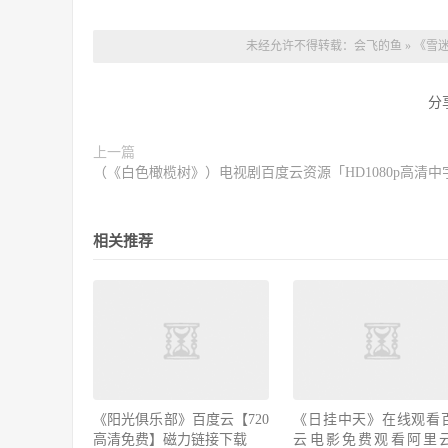
未经允许不得转载：
会飞的鱼
»
《雪
分
上一篇
（《白色橄榄树》）电视剧百度云资源「HD1080p高清中
相关推荐
《阳光俱乐部》百度云【720
《日挂中天》在线观看
高清免费】磁力链接下载
云电影免费观看阿里