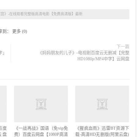
迷宫》-在线观看完整版高清电影【免费高清版】最新
享到：
更多
(
0
)
下一篇
字」
《妈妈朋友的儿子》-电视剧百度云无删减【完整
HD1080p/MP4中字】云网盘
百度
《一战再战》国语（免vip免
《猩疯血雨》迅雷BT资源下
云盘
费）百度云网盘【1080P高清
载-高清HD无删版(阿里云盘)