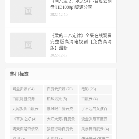
《阿凡达 2：水之道》-百度云网
盘[HD1080p]资源分享
2022-12-15
《爱的二八定律》全集在线观看
完整版高清电视剧【免费高清
版】最新
2022-12-17
热门标签
网盘资源 (94)
百度云资源 (70)
电影 (23)
百度网盘资源
热辣滚烫 (5)
百度云 (4)
(11)
九尾狐传百度云
暴风眼百度云资
了不起的女孩百
(4)
源 (4)
度云 (4)
《百岁之好 (4)
大江大河2百度云
流金岁月百度云
(4)
(4)
明天你是否依然
猎狐行动百度云
风暴舞百度云 (4)
爱我百度云 (4)
(4)