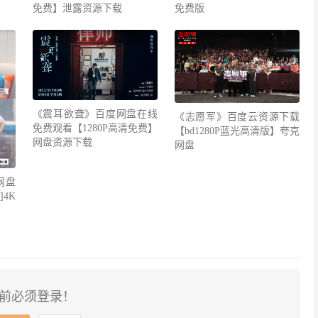
免费】泄露资源下载
免费版
《震耳欲聋》百度网盘在线
《志愿军》百度云资源下载
免费观看【1280P高清免费】
【bd1280P蓝光高清版】夸克
网盘资源下载
网盘
网盘
4K
前必须登录！