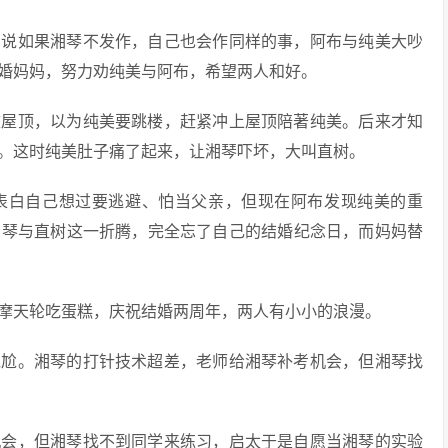
，说如果湘琴不发作，自己也会作同样的事，阿布与纯美大吵
婚妈妈，努力劝纯美与阿布，希望两人和好。
校屋顶，以为纯美要跳楼，赶紧冲上屋顶陪著纯美。后来才知
。这时纯美肚子痛了起来，让湘琴吓坏，大叫直树。
，表白自己想过要逃避、怕当父亲，但现在阿布发现纯美的重
湘琴与直树这一折腾，完全忘了自己的结婚纪念日，而妈妈替
坐摩天轮吃蛋糕，庆祝结婚两周年，两人有小小的浪漫。
尴尬。湘琴的打针技术超差，老师给湘琴补考机会，但湘琴找
机会，但湘琴找不到同学来练习，启太于是自愿当湘琴的实验