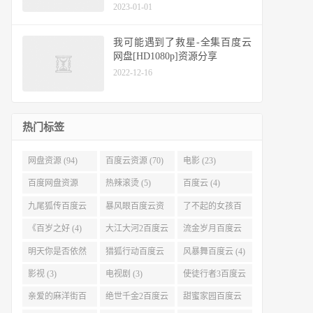
2023-01-01
我可能遇到了救星-全集百度云
网盘[HD1080p]资源分享
2022-12-16
热门标签
网盘资源 (94)
百度云资源 (70)
电影 (23)
百度网盘资源
热辣滚烫 (5)
百度云 (4)
(11)
九尾狐传百度云
暴风眼百度云资
了不起的女孩百
(4)
源 (4)
度云 (4)
《百岁之好 (4)
大江大河2百度云
流金岁月百度云
(4)
(4)
明天你是否依然
猎狐行动百度云
风暴舞百度云 (4)
爱我百度云 (4)
(4)
影视 (3)
电视剧 (3)
使徒行者3百度云
资源 (3)
亲爱的麻洋街百
绝世千金2百度云
甜蜜家园百度云