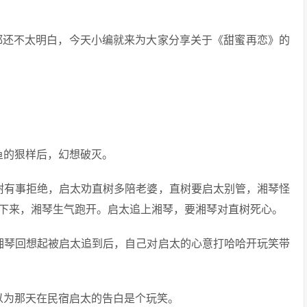
都还不太明白，今天小编就来为大家分享关于《甜蜜再恋》的
鱼的狠样后，幻想破灭。
树有事拒绝，启太劝直树多陪老婆，直树要启太别管，湘琴怪
下来，湘琴生气跑开。启太追上湘琴，要湘琴对直树死心。
湘琴回想起被启太追到后，自己对启太的心意打哈哈开玩笑带
以为那天在民宿启太的告白是个玩笑。