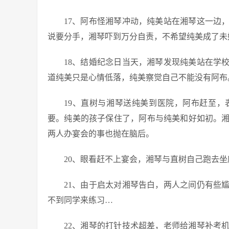
17、阿布怪湘琴冲动，纯美站在湘琴这一边
说要分手，湘琴吓到万分自责，不希望纯美成了未
18、结婚纪念日当天，湘琴发现纯美站在学
道纯美只是心情低落，纯美察觉自己不能没有阿布
19、直树与湘琴送纯美到医院，阿布赶至
要。纯美的孩子保住了，阿布与纯美和好如初。
两人办宴会的事也抛在脑后。
20、眼看赶不上宴会，湘琴与直树自己跑去
21、由于启太对湘琴告白，两人之间仍有些
不到同学来练习…
22、湘琴的打针技术超差，老师给湘琴补考