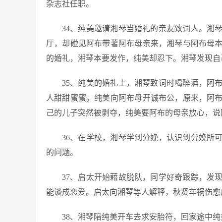
杂志社任职。
34、纯美邀请湘琴当婚礼的亲友致词人。湘
厅，却碰见阿布带著阿布母亲来，湘琴与阿布母
的婚礼，湘琴本要发作，纯美却忍下。湘琴发现自
35、纯美的婚礼上，湘琴致词时喝醉酒，阿
人甜甜蜜蜜。纯美向阿布母开诚布公，原来，阿
己的儿子突然被剥夺，纯美要阿布的母亲放心，说
36、在学校，湘琴学到分娩，认识到分娩所
的问题。
37、启太开始藉故脱队，同学好奇跟踪，发
能谈成恋爱。启太向湘琴等人解释，秋贤车祸伤愈
38、湘琴陪纯美开车去求安胎符，回家途中