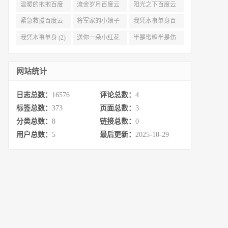
度云资源 (3)
(3)
(3)
温暖的抱抱百度
流金岁月百度云
阳光之下百度云
云 (3)
完整网盘 (3)
(3)
紧急救援百度云
将军家的小娘子
我凭本事单身百
资源 (2)
百度云 (2)
度云资源 (2)
我凭本事单身 (2)
送你一朵小红花
半是蜜糖半是伤
百度云 (2)
百度云资源 (2)
网站统计
日志总数：
16576
评论总数：
4
标签总数：
373
页面总数：
3
分类总数：
8
链接总数：
0
用户总数：
5
最后更新：
2025-10-29