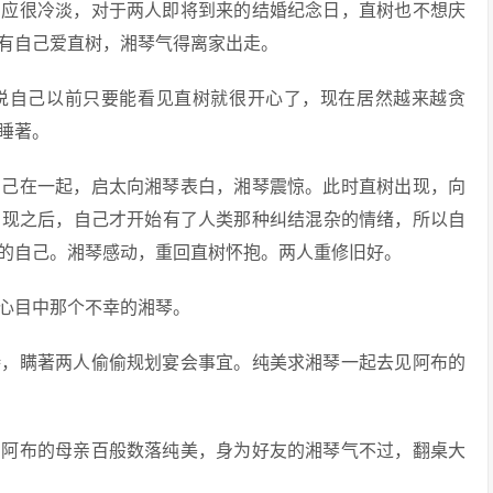
反应很冷淡，对于两人即将到来的结婚纪念日，直树也不想庆
有自己爱直树，湘琴气得离家出走。
，说自己以前只要能看见直树就很开心了，现在居然越来越贪
睡著。
自己在一起，启太向湘琴表白，湘琴震惊。此时直树出现，向
出现之后，自己才开始有了人类那种纠结混杂的情绪，所以自
的自己。湘琴感动，重回直树怀抱。两人重修旧好。
己心目中那个不幸的湘琴。
待，瞒著两人偷偷规划宴会事宜。纯美求湘琴一起去见阿布的
到阿布的母亲百般数落纯美，身为好友的湘琴气不过，翻桌大