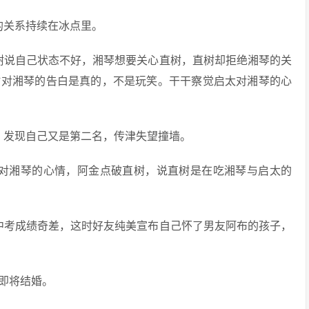
的关系持续在冰点里。
树说自己状态不好，湘琴想要关心直树，直树却拒绝湘琴的关
时对湘琴的告白是真的，不是玩笑。干干察觉启太对湘琴的心
，发现自己又是第二名，传津失望撞墙。
近对湘琴的心情，阿金点破直树，说直树是在吃湘琴与启太的
中考成绩奇差，这时好友纯美宣布自己怀了男友阿布的孩子，
，即将结婚。