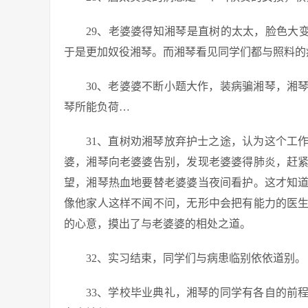
29、老婆婆得知湘琴是直树的太太，脸色大变
于是更加奴役湘琴。而湘琴看见同学们都与照料的
30、老婆婆不断小题大作，装病骗湘琴，湘
琴所能负荷…
31、直树劝湘琴放弃护士之途，认为这个工
婆，湘琴向老婆婆告别，发现老婆婆得肺炎，赶
望，湘琴热血地要替老婆婆当夜间看护。这才知
像他家人这样不闻不问，无形中会把有能力的医
的心意，摸出了与老婆婆的相处之道。
32、实习结束，同学们与病患临别依依道别。
33、学校毕业典礼，湘琴的同学有各自的前