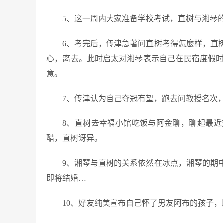
5、这一周内大家准备学校考试，直树与湘琴
6、考完后，传津急著问直树考得怎麼样，直
心，离去。此时启太对湘琴表示自己在民宿度假
意。
7、传津认为自己夺冠有望，跑去问教授名次
8、直树去幸福小馆吃饭与阿金聊，聊起最
醋，直树讶异。
9、湘琴与直树的关系依然在冰点，湘琴的期
即将结婚…
10、好友纯美宣布自己怀了男友阿布的孩子