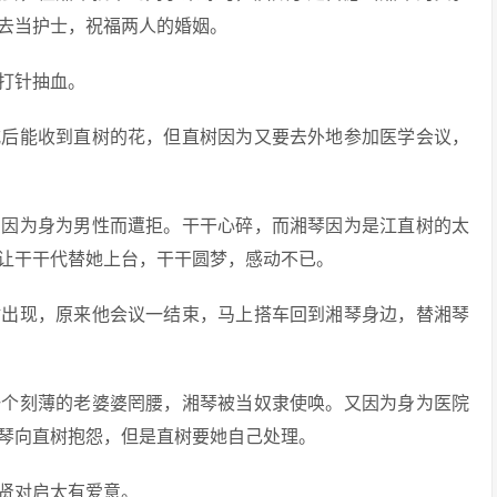
去当护士，祝福两人的婚姻。
习打针抽血。
式后能收到直树的花，但直树因为又要去外地参加医学会议，
却因为身为男性而遭拒。干干心碎，而湘琴因为是江直树的太
让干干代替她上台，干干圆梦，感动不已。
树出现，原来他会议一结束，马上搭车回到湘琴身边，替湘琴
一个刻薄的老婆婆罔腰，湘琴被当奴隶使唤。又因为身为医院
琴向直树抱怨，但是直树要她自己处理。
秋贤对启太有爱意。