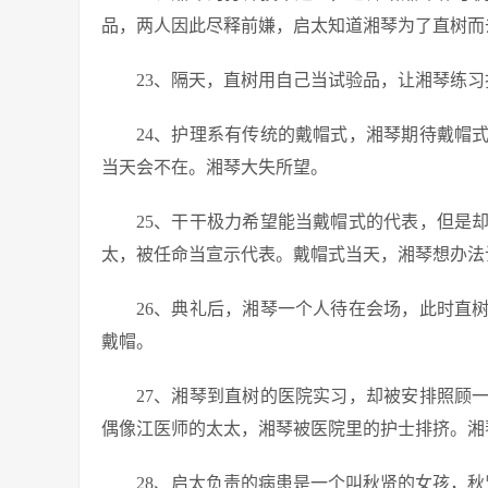
品，两人因此尽释前嫌，启太知道湘琴为了直树而
23、隔天，直树用自己当试验品，让湘琴练
24、护理系有传统的戴帽式，湘琴期待戴帽
当天会不在。湘琴大失所望。
25、干干极力希望能当戴帽式的代表，但是
太，被任命当宣示代表。戴帽式当天，湘琴想办法
26、典礼后，湘琴一个人待在会场，此时直
戴帽。
27、湘琴到直树的医院实习，却被安排照顾
偶像江医师的太太，湘琴被医院里的护士排挤。湘
28、启太负责的病患是一个叫秋贤的女孩，