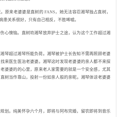
。原来老婆婆是直树的 FANS，她无法容忍湘琴独占直树，
病患关系很好，只有自己相反，不胜唏嘘。
琴伤心懊恼。直树劝湘琴放弃护士之途，认为这个工作超过湘
作湘琴超过湘琴所能负荷。湘琴被护士长告知不需再照顾老婆
紧找来医生医治老婆婆。湘琴这时发现老婆婆的亲人都不来探
道老婆婆的的心里，原来老人家需要的就是一个安全感，尤其
生直树当作靠山，投射一份如亲人般的亲昵。湘琴体谅老婆婆
程规划。纯美怀孕六个月，即将与阿布完婚，留农即将到音乐