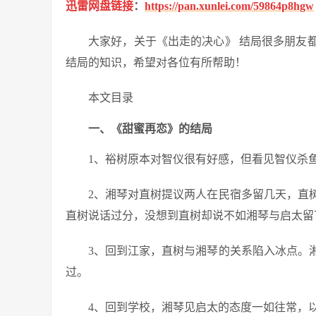
迅雷网盘链接
：
https://pan.xunlei.com/59864p8hgw
大家好，关于《出走的决心》 结局很多朋友
结局的知识，希望对各位有所帮助！
本文目录
一、《甜蜜再恋》的结局
1、裕树原本对智仪很有好感，但看见智仪杀
2、湘琴对直树提议两人在民宿多留几天，直
直树说话过分，没想到直树却说不如湘琴与启太留
3、回到江家，直树与湘琴的关系陷入冰点。
过。
4、回到学校，湘琴见启太的态度一如往常，