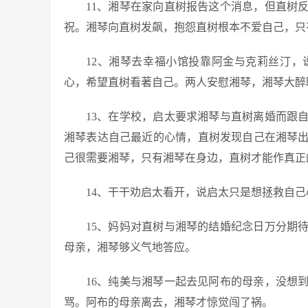
11、湘琴在家向直树报告这个消息，但直树
祝。湘琴向直树发飙，抱怨直树根本不爱自己，只
12、湘琴去幸福小馆投靠阿金与克莉丝汀
心，希望直树看著自己。两人安慰湘琴，湘琴大醉
13、在学校，启太要求湘琴与直树离婚而跟
湘琴表达自己最近的心情，直树发现自己在湘琴
己很需要湘琴，只有湘琴在身边，直树才能作真正
14、干干劝启太看开，说启太只是想拯救自
15、妈妈对直树与湘琴的结婚纪念日万分期
母亲，湘琴够义气地答应。
16、纯美与湘琴一起去见阿布的母亲，没想
骂。阿布的母亲离去，湘琴才惊觉闯了祸。