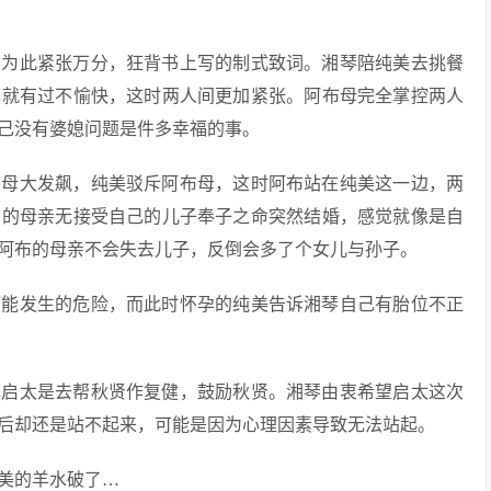
琴为此紧张万分，狂背书上写的制式致词。湘琴陪纯美去挑餐
本就有过不愉快，这时两人间更加紧张。阿布母完全掌控两人
己没有婆媳问题是件多幸福的事。
布母大发飙，纯美驳斥阿布母，这时阿布站在纯美这一边，两
布的母亲无接受自己的儿子奉子之命突然结婚，感觉就像是自
阿布的母亲不会失去儿子，反倒会多了个女儿与孙子。
可能发生的危险，而此时怀孕的纯美告诉湘琴自己有胎位不正
现启太是去帮秋贤作复健，鼓励秋贤。湘琴由衷希望启太这次
后却还是站不起来，可能是因为心理因素导致无法站起。
纯美的羊水破了…