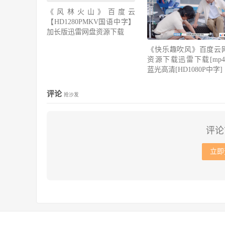
《风林火山》百度云
【HD1280PMKV国语中字】
加长版迅雷网盘资源下载
《快乐趣吹风》百度云
资源下载迅雷下载[mp4]
蓝光高清[HD1080P中字]
评论
抢沙发
评论
立即