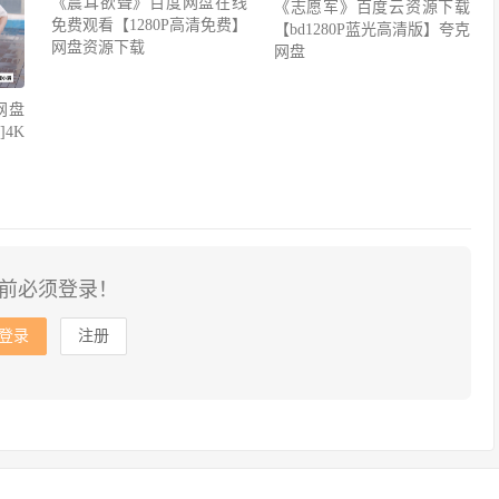
《震耳欲聋》百度网盘在线
《志愿军》百度云资源下载
免费观看【1280P高清免费】
【bd1280P蓝光高清版】夸克
网盘资源下载
网盘
网盘
4K
前必须登录！
登录
注册