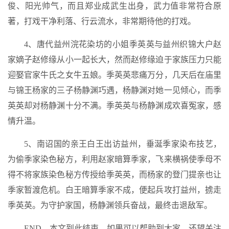
俊、阳光帅气，而且郑业成武生出身，武力值非常符合原
著，打戏干净利落、行云流水，非常期待他的打戏。
4、唐代益州浣花染坊的小姐季英英与益州织锦大户赵
家嫡子赵修缘从小一起长大，然而赵修缘迫于家族压力只能
迎娶官家牛氏之女牛五娘。季英英悲痛万分，几天后在庙里
与锦王杨家的三子杨静渊巧遇，杨静渊对她一见倾心，而季
英英却对杨静渊十分不满。季英英与杨静渊成欢喜冤家，感
情升温。
5、南诏国的亲王白王出访益州，垂涎季家染布技艺，
为偷季家染色秘方，利用赵家暗算季家，飞来横祸使季母不
得不将家族染色秘方传授给季英英，而杨家的登门提亲也让
季家暂渡危机。白王暗算季家不成，便起兵攻打益州，掳走
季英英。为守护家国，杨静渊领兵奋战，最终击退敌军。
END，本文到此结束，如果可以帮助到大家，还望关注