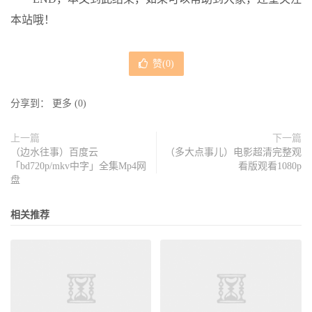
本站哦！
赞(
0
)
分享到：
更多
(
0
)
上一篇
下一篇
（边水往事）百度云
（多大点事儿）电影超清完整观
「bd720p/mkv中字」全集Mp4网
看版观看1080p
盘
相关推荐