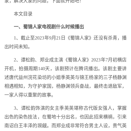
家，解决大家的问题，下面就开始吧！
本文目录
一、蜀锦人家电视剧什么时候播出
1、截止至2023年9月21日《蜀锦人家》还没有杀青，播
出时间未知。
2、谭松韵、郑业成主演《蜀锦人家》2023年7月初横店
开机，拍摄周期140天，该剧预计在腾讯播出。该剧主要讲
述唐代益州浣花染坊的小姐季英英与锦王杨家的三子杨静渊
相遇相知，为守护家国，杨静渊领兵奋战，最终击退敌军，
一家人得以重聚的故事。
3、谭松韵饰演的女主季英英堪称古代版女强人，掌握
出色的染色技法，在蜀地十分出名，也因此招来横祸，引来
南诏白王丰泽的觊觎。而郑业成非常符合男主人设，贵气英