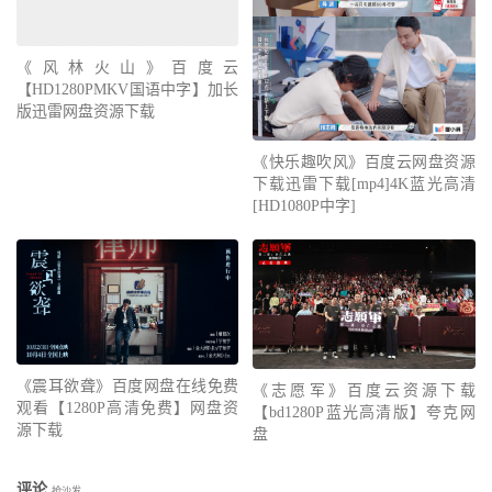
《风林火山》百度云
【HD1280PMKV国语中字】加长
版迅雷网盘资源下载
《快乐趣吹风》百度云网盘资源
下载迅雷下载[mp4]4K蓝光高清
[HD1080P中字]
《震耳欲聋》百度网盘在线免费
《志愿军》百度云资源下载
观看【1280P高清免费】网盘资
【bd1280P蓝光高清版】夸克网
源下载
盘
评论
抢沙发