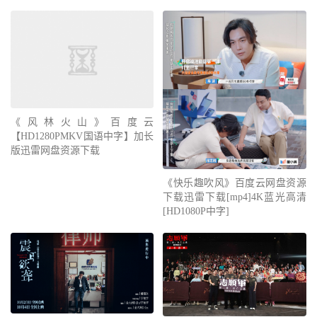
《风林火山》百度云
【HD1280PMKV国语中字】加长
版迅雷网盘资源下载
《快乐趣吹风》百度云网盘资源
下载迅雷下载[mp4]4K蓝光高清
[HD1080P中字]