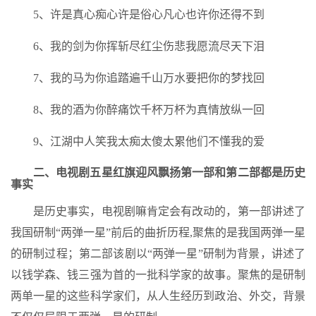
5、许是真心痴心许是俗心凡心也许你还得不到
6、我的剑为你挥斩尽红尘伤悲我愿流尽天下泪
7、我的马为你追踏遍千山万水要把你的梦找回
8、我的酒为你醉痛饮千杯万杯为真情放纵一回
9、江湖中人笑我太痴太傻太累他们不懂我的爱
二、电视剧五星红旗迎风飘扬第一部和第二部都是历史
事实
是历史事实，电视剧嘛肯定会有改动的，第一部讲述了
我国研制“两弹一星”前后的曲折历程,聚焦的是我国两弹一星
的研制过程；第二部该剧以“两弹一星”研制为背景，讲述了
以钱学森、钱三强为首的一批科学家的故事。聚焦的是研制
两单一星的这些科学家们，从人生经历到政治、外交，背景