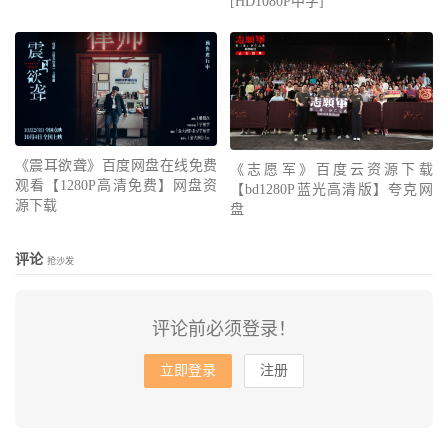
[HD1080P中字]
《震耳欲聋》百度网盘在线免费
《志愿军》百度云资源下载
观看【1280P高清免费】网盘资
【bd1280P蓝光高清版】夸克网
源下载
盘
评论
抢沙发
评论前必须登录！
立即登录
注册