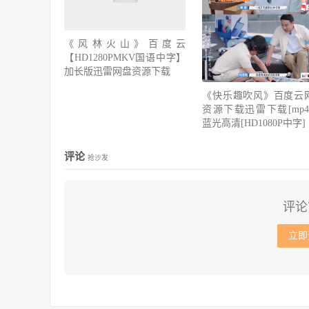
《风林火山》百度云
【HD1280PMKV国语中字】
加长版迅雷网盘资源下载
《快乐趣吹风》百度云
资源下载迅雷下载[mp4]
蓝光高清[HD1080P中字]
评论
抢沙发
评论
立即