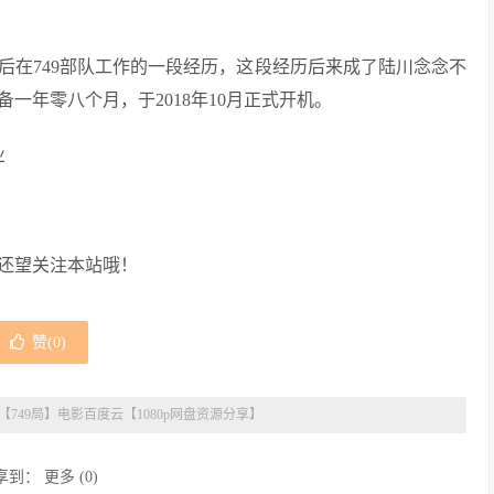
业后在749部队工作的一段经历，这段经历后来成了陆川念念不
一年零八个月，于2018年10月正式开机。
业
还望关注本站哦！
赞(
0
)
【749局】电影百度云【1080p网盘资源分享】
享到：
更多
(
0
)