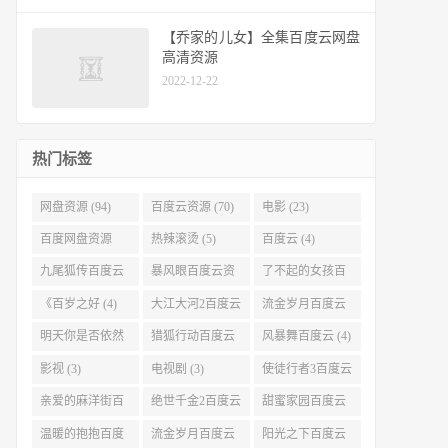
【乔家的儿女】全集百度云网盘
高清资源
2022-12-22
热门标签
网盘资源 (94)
百度云资源 (70)
电影 (23)
百度网盘资源
热辣滚烫 (5)
百度云 (4)
(11)
九尾狐传百度云
暴风眼百度云资
了不起的女孩百
(4)
源 (4)
度云 (4)
《百岁之好 (4)
大江大河2百度云
流金岁月百度云
(4)
(4)
明天你是否依然
猎狐行动百度云
风暴舞百度云 (4)
爱我百度云 (4)
(4)
影视 (3)
电视剧 (3)
使徒行者3百度云
资源 (3)
亲爱的麻洋街百
绝世千金2百度云
甜蜜家园百度云
度云资源 (3)
(3)
(3)
温暖的抱抱百度
流金岁月百度云
阳光之下百度云