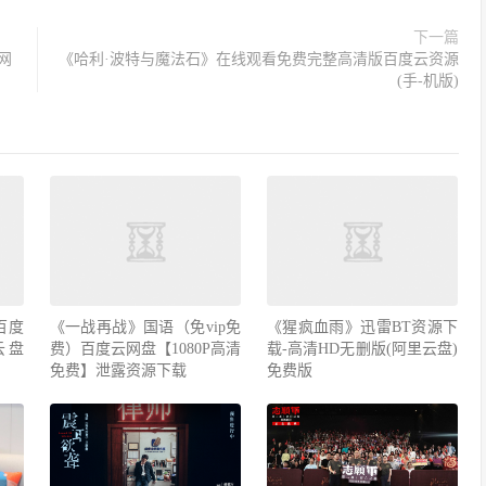
下一篇
网
《哈利·波特与魔法石》在线观看免费完整高清版百度云资源
(手-机版)
百度
《一战再战》国语（免vip免
《猩疯血雨》迅雷BT资源下
云盘
费）百度云网盘【1080P高清
载-高清HD无删版(阿里云盘)
免费】泄露资源下载
免费版