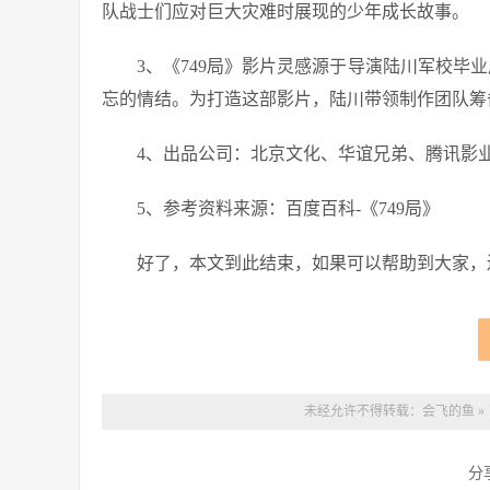
队战士们应对巨大灾难时展现的少年成长故事。
3、《749局》影片灵感源于导演陆川军校毕
忘的情结。为打造这部影片，陆川带领制作团队筹备
4、出品公司：北京文化、华谊兄弟、腾讯影
5、参考资料来源：百度百科-《749局》
好了，本文到此结束，如果可以帮助到大家，
未经允许不得转载：
会飞的鱼
»
分