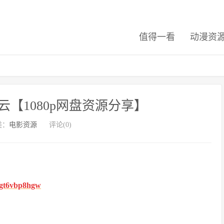
值得一看
动漫资
云【1080p网盘资源分享】
类：
电影资源
评论(0)
fhgt6vbp8hgw