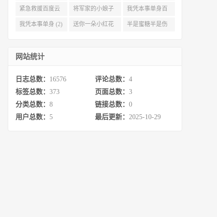
云 (3)
完整网盘 (3)
(3)
紧急救援百度云
将军家的小娘子
我凭本事单身百
资源 (2)
百度云 (2)
度云资源 (2)
我凭本事单身 (2)
送你一朵小红花
半是蜜糖半是伤
百度云 (2)
百度云资源 (2)
网站统计
日志总数：
16576
评论总数：
4
标签总数：
373
页面总数：
3
分类总数：
8
链接总数：
0
用户总数：
5
最后更新：
2025-10-29