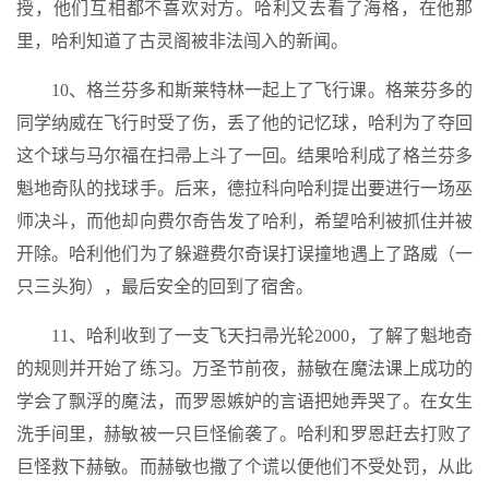
授，他们互相都不喜欢对方。哈利又去看了海格，在他那
里，哈利知道了古灵阁被非法闯入的新闻。
10、格兰芬多和斯莱特林一起上了飞行课。格莱芬多的
同学纳威在飞行时受了伤，丢了他的记忆球，哈利为了夺回
这个球与马尔福在扫帚上斗了一回。结果哈利成了格兰芬多
魁地奇队的找球手。后来，德拉科向哈利提出要进行一场巫
师决斗，而他却向费尔奇告发了哈利，希望哈利被抓住并被
开除。哈利他们为了躲避费尔奇误打误撞地遇上了路威（一
只三头狗），最后安全的回到了宿舍。
11、哈利收到了一支飞天扫帚光轮2000，了解了魁地奇
的规则并开始了练习。万圣节前夜，赫敏在魔法课上成功的
学会了飘浮的魔法，而罗恩嫉妒的言语把她弄哭了。在女生
洗手间里，赫敏被一只巨怪偷袭了。哈利和罗恩赶去打败了
巨怪救下赫敏。而赫敏也撒了个谎以便他们不受处罚，从此