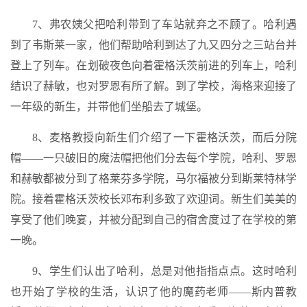
7、弗农姨父把哈利带到了车站就弃之不顾了。哈利遇
到了韦斯莱一家，他们帮助哈利到达了九又四分之三站台并
登上了列车。在划破夜色向着霍格沃茨前进的列车上，哈利
结识了赫敏，也对罗恩有所了解。到了学校，海格来迎接了
一年级的新生，并带他们坐船去了城堡。
8、麦格教授向新生们介绍了一下霍格沃茨，而后分院
帽——一只破旧的魔法帽把他们分去每个学院，哈利、罗恩
和赫敏都被分到了格莱芬多学院，马尔福被分到斯莱特林学
院。接着霍格沃茨校长邓布利多致了欢迎词。新生们美美的
享受了他们晚宴，并被分配到自己的宿舍度过了在学校的第
一晚。
9、学生们认出了哈利，总是对他指指点点。这时哈利
也开始了学校的生活，认识了他的魔药老师——斯内普教