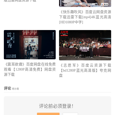
版迅雷网盘资源下载
《快乐趣吹风》百度云网盘资源
下载迅雷下载[mp4]4K蓝光高清
[HD1080P中字]
《震耳欲聋》百度网盘在线免费
《志愿军》百度云资源下载
观看【1280P高清免费】网盘资
【bd1280P蓝光高清版】夸克网
源下载
盘
评论
抢沙发
评论前必须登录！