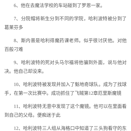
6、他在去魔法学校的车站碰到了罗恩一家。
7、分院帽将新生分到不同的学院，哈利波特被分到了
葛莱芬多
8、斯内普是哈利得魔药课老师。似乎很讨厌他。对他
百般刁难
9、哈利波特的死对头马尔福将他骗到外面，说与他对
决。他自己却没来。
10、哈利波特被发现并加入了魁地奇球队。成为了找球
手，在第一次比赛中。成功抓住了飞贼第12章厄里斯魔镜
11、哈利波特无意中发现了这个魔镜。他可以在里面看
到自己的父母。便痴迷于此
12、哈利波特三人组从海格口中知道了三头狗看守的东