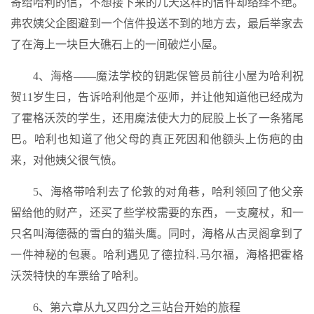
寄给哈利的信，不想接下来的几天这样的信件却络绎不绝。
弗农姨父企图避到一个信件投送不到的地方去，最后举家去
了在海上一块巨大礁石上的一间破烂小屋。
4、海格——魔法学校的钥匙保管员前往小屋为哈利祝
贺11岁生日，告诉哈利他是个巫师，并让他知道他已经成为
了霍格沃茨的学生，还用魔法使大力的屁股上长了一条猪尾
巴。哈利也知道了他父母的真正死因和他额头上伤疤的由
来，对他姨父很气愤。
5、海格带哈利去了伦敦的对角巷，哈利领回了他父亲
留给他的财产，还买了些学校需要的东西，一支魔杖，和一
只名叫海德薇的雪白的猫头鹰。同时，海格从古灵阁拿到了
一件神秘的包裹。哈利遇见了德拉科.马尔福，海格把霍格
沃茨特快的车票给了哈利。
6、第六章从九又四分之三站台开始的旅程