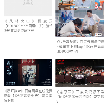
《风林火山》百度云
【HD1280PMKV国语中字】加长
版迅雷网盘资源下载
《快乐趣吹风》百度云网盘资源
下载迅雷下载[mp4]4K蓝光高清
[HD1080P中字]
《震耳欲聋》百度网盘在线免费
《志愿军》百度云资源下载
观看【1280P高清免费】网盘资
【bd1280P蓝光高清版】夸克网
源下载
盘