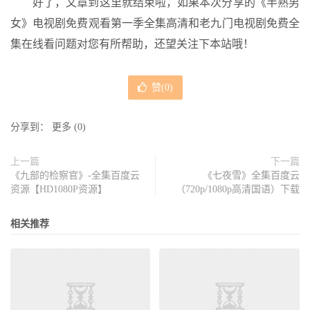
好了，文章到这里就结束啦，如果本次分享的《半熟男
女》电视剧免费观看第一季全集高清和老九门电视剧免费全
集在线看问题对您有所帮助，还望关注下本站哦！
赞(
0
)
分享到：
更多
(
0
)
上一篇
下一篇
《九部的检察官》-全集百度云
《七夜雪》全集百度云
资源【HD1080P资源】
（720p/1080p高清国语）下载
相关推荐