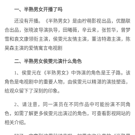
一、半熟男女开播了吗
还没有开播。《半熟男女》是由柠萌影视出品，优酷联
合出品，张晓波导演执导，田曦薇，辛云来，张哲华，曾梦
雪和袁文康领衔主演，侯雯元友情主演，董洁特邀主演，陈
昊森主演的爱情寓言电视剧
二、半熟男女侯雯元演什么角色
1、侯雯元在《半熟男女》中饰演的角色是王子路。该
角色是电视剧中的重要人物，由侯雯元以精湛的演技塑造，
给观众留下了深刻的印象。
2、请注意，同一演员在不同作品中可能扮演不同角
色，如需了解更多侯雯元出演过的角色，可查看影视网站的
相关介绍。