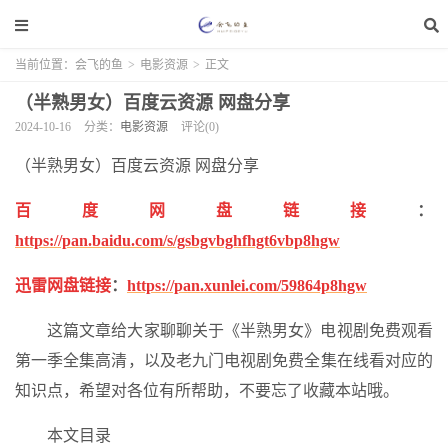
当前位置：
会飞的鱼
>
电影资源
>
正文
（半熟男女）百度云资源 网盘分享
2024-10-16
分类：
电影资源
评论(0)
（半熟男女）百度云资源 网盘分享
百度网盘链接
：
https://pan.baidu.com/s/gsbgvbghfhgt6vbp8hgw
迅雷网盘链接
：
https://pan.xunlei.com/59864p8hgw
这篇文章给大家聊聊关于《半熟男女》电视剧免费观看
第一季全集高清，以及老九门电视剧免费全集在线看对应的
知识点，希望对各位有所帮助，不要忘了收藏本站哦。
本文目录