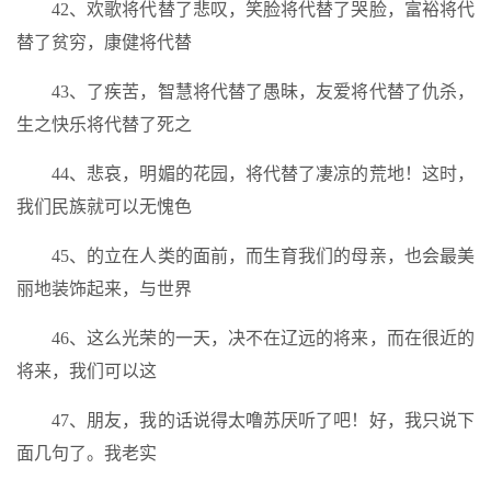
42、欢歌将代替了悲叹，笑脸将代替了哭脸，富裕将代
替了贫穷，康健将代替
43、了疾苦，智慧将代替了愚昧，友爱将代替了仇杀，
生之快乐将代替了死之
44、悲哀，明媚的花园，将代替了凄凉的荒地！这时，
我们民族就可以无愧色
45、的立在人类的面前，而生育我们的母亲，也会最美
丽地装饰起来，与世界
46、这么光荣的一天，决不在辽远的将来，而在很近的
将来，我们可以这
47、朋友，我的话说得太噜苏厌听了吧！好，我只说下
面几句了。我老实