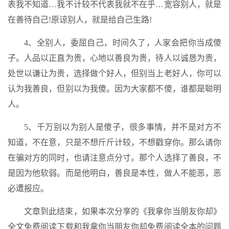
表我不知道…我不计较不代表我就不在乎…宽容别人，就是
在善待自己!原谅别人，就是给自己生路!
4、全别人，委屈自己，时间久了，人家会把你当成傻
子。人品以正直为贵，心地以善良为贵，待人以诚恳为贵，
处世以谦让为贵，选择做个好人，但别当上老好人，你可以
认为我善良，但别以为我傻。因为大家都不傻，谁都是聪明
人。
5、千万别以为别人是傻子，很多事情，并不是对方不
知道，不在意，只是不想斤斤计较，不想戳穿你。那么请你
在骗对方的同时，也请注意点分寸。那个人选择了善良，不
是因为他软弱。而是他明白，善良是本性，做人不能恶，恶
必遭报应。
文章到此结束，如果本次分享的《我拿你当朋友你却》
全文免费阅读下载和我拿你当朋友你却免费阅读全本的问题