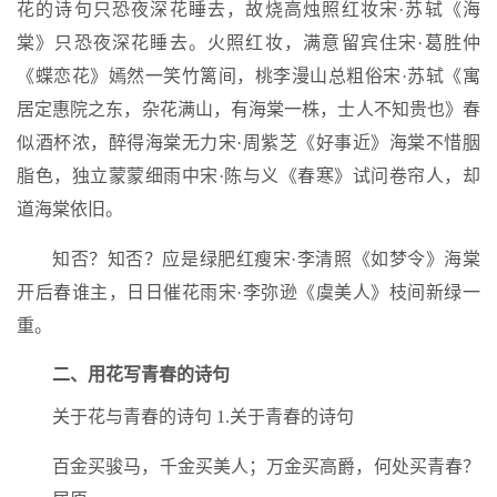
花的诗句只恐夜深花睡去，故烧高烛照红妆宋·苏轼《海
棠》只恐夜深花睡去。火照红妆，满意留宾住宋·葛胜仲
《蝶恋花》嫣然一笑竹篱间，桃李漫山总粗俗宋·苏轼《寓
居定惠院之东，杂花满山，有海棠一株，士人不知贵也》春
似酒杯浓，醉得海棠无力宋·周紫芝《好事近》海棠不惜胭
脂色，独立蒙蒙细雨中宋·陈与义《春寒》试问卷帘人，却
道海棠依旧。
知否？知否？应是绿肥红瘦宋·李清照《如梦令》海棠
开后春谁主，日日催花雨宋·李弥逊《虞美人》枝间新绿一
重。
二、用花写青春的诗句
关于花与青春的诗句 1.关于青春的诗句
百金买骏马，千金买美人；万金买高爵，何处买青春？