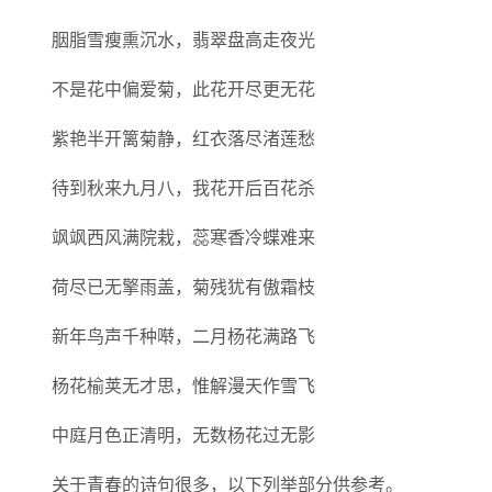
胭脂雪瘦熏沉水，翡翠盘高走夜光
不是花中偏爱菊，此花开尽更无花
紫艳半开篱菊静，红衣落尽渚莲愁
待到秋来九月八，我花开后百花杀
飒飒西风满院栽，蕊寒香冷蝶难来
荷尽已无擎雨盖，菊残犹有傲霜枝
新年鸟声千种啭，二月杨花满路飞
杨花榆荚无才思，惟解漫天作雪飞
中庭月色正清明，无数杨花过无影
关于青春的诗句很多，以下列举部分供参考。