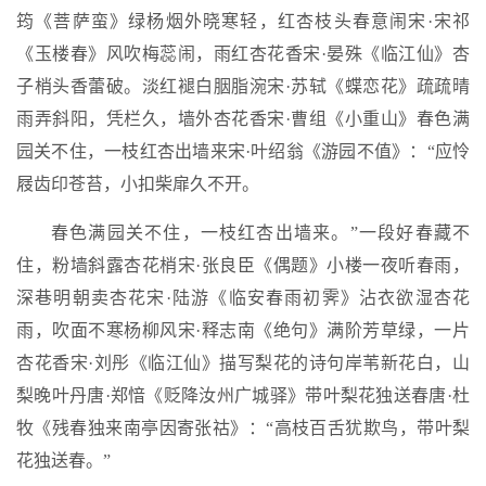
筠《菩萨蛮》绿杨烟外晓寒轻，红杏枝头春意闹宋·宋祁
《玉楼春》风吹梅蕊闹，雨红杏花香宋·晏殊《临江仙》杏
子梢头香蕾破。淡红褪白胭脂涴宋·苏轼《蝶恋花》疏疏晴
雨弄斜阳，凭栏久，墙外杏花香宋·曹组《小重山》春色满
园关不住，一枝红杏出墙来宋·叶绍翁《游园不值》：“应怜
屐齿印苍苔，小扣柴扉久不开。
春色满园关不住，一枝红杏出墙来。”一段好春藏不
住，粉墙斜露杏花梢宋·张良臣《偶题》小楼一夜听春雨，
深巷明朝卖杏花宋·陆游《临安春雨初霁》沾衣欲湿杏花
雨，吹面不寒杨柳风宋·释志南《绝句》满阶芳草绿，一片
杏花香宋·刘彤《临江仙》描写梨花的诗句岸苇新花白，山
梨晚叶丹唐·郑愔《贬降汝州广城驿》带叶梨花独送春唐·杜
牧《残春独来南亭因寄张祜》：“高枝百舌犹欺鸟，带叶梨
花独送春。”