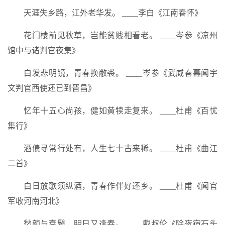
天涯失乡路，江外老华发。 ____李白《江南春怀》
花门楼前见秋草，岂能贫贱相看老。 ____岑参《凉州
馆中与诸判官夜集》
白发悲明镜，青春换敝裘。 ____岑参《武威春暮闻宇
文判官西使还已到晋昌》
忆年十五心尚孩，健如黄犊走复来。 ____杜甫《百忧
集行》
酒债寻常行处有，人生七十古来稀。 ____杜甫《曲江
二首》
白日放歌须纵酒，青春作伴好还乡。 ____杜甫《闻官
军收河南河北》
愁颜与衰鬓，明日又逢春。 ____戴叔伦《除夜宿石头