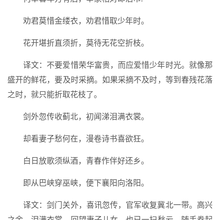
劝君莫惜金缕衣，劝君惜取少年时。
花开堪折直须折，莫待无花空折枝。
译文：不要爱惜荣华富贵，而应爱惜少年时光。就像那
盛开的鲜花，要及时采摘。如果采摘不及时，等到春残花落
之时，就只能折取花枝了。
剑外忽传收蓟北，初闻涕泪满衣裳。
却看妻子愁何在，漫卷诗书喜欲狂。
白日放歌须纵酒，青春作伴好还乡。
即从巴峡穿巫峡，便下襄阳向洛阳。
译文：剑门关外，喜讯忽传，官军收复冀北一带。高兴
之余，泪满衣裳。回望妻子儿女，也已一扫愁云，随手卷起