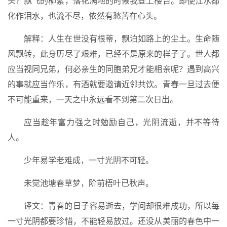
头？飘飞的柳絮，落花满地的时候我登上楼台。即使江水都
化作泪水，也流不尽，依然有愁苦在心头。
解释：人生在世没有根蒂，飘泊如路上的尘土。生命随
风飘转，此身历尽了艰难，已经不是原来的样子了。世人都
应当视同兄弟，何必亲生的同胞弟兄才能相亲呢？遇到高兴
的事就应当作乐，有酒就要邀请近邻共饮。青春一旦过去便
不可能重来，一天之中永远看不到第二次日出。
应当趁年富力强之时勉励自己，光阴流逝，并不等待
人。
少年易学老难成，一寸光阴不可轻。
未觉池塘春草梦，阶前梧叶已秋声。
译文：青春的日子容易逝去，学问却很难成功，所以每
一寸光阴都要珍惜，不能轻易放过。还没从美丽的春色中一