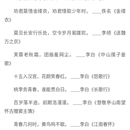
劝君莫惜金缕衣，劝君惜取少年时。 ____佚名《金缕
衣》
莫见长安行乐处，空令岁月易蹉跎。 ____李颀《送魏
万之京》
芙蓉老秋霜，团扇羞网尘。 ____李白《中山孺子妾
歌》
十五入汉宫，花颜笑春红。 ____李白《怨歌行》
桃李务青春，谁能贯白日。 ____李白《长歌行》
百岁落半途，前期浩漫漫。 ____李白《登敬亭山南望
怀古赠窦主簿》
青春几何时，黄鸟鸣不歇。 ____李白《江南春怀》