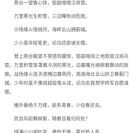
燕台一望客心惊，笳鼓喧喧汉将营。
万里寒光生积雪，三边曙色动危旌。
沙场烽火侵胡月，海畔云山拥蓟城。
少小虽非投笔吏，论功还欲请长缨。
登上燕台眺望不禁感到震惊，笳鼓喧闹之地原是汉将兵
营。万里积雪笼罩着冷冽的寒光，边塞曙光映照着飘动的旌
旗。战场烽火连天遮掩边塞明月，南渤海北云山拱卫着蓟门
城。少年时虽不像班超投笔从戎，论功名我想学终军自愿请
缨。
楼外垂杨千万缕，欲系青春，少住春还去。
犹自风前飘柳絮，随春且看归何处？
绿满山川闻杜宇，便作无情，莫也愁人苦。