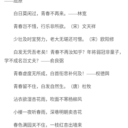
——屈原
白日莫闲过，青春不再来。——林宽
青春岂不惜，行乐非所欲。（宋）文天祥
少壮及时宜努力，老大无堪还可憎。（宋）欧阳修
白发无凭吾老矣！青春不再汝知乎？年将弱冠非童子，
学不成名岂丈夫？——俞良弼
青春虚度无所成，白首衔悲补何及！——权德舆
青春留不住，白发自然生。（唐）杜牧
沾衣欲湿杏花雨，吹面不寒杨柳风
小楼一夜听春雨，深巷明朝卖杏花
春色满园关不住，一枝红杏出墙来