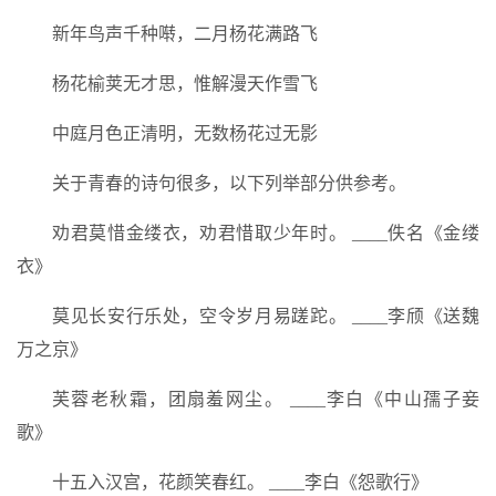
新年鸟声千种啭，二月杨花满路飞
杨花榆荚无才思，惟解漫天作雪飞
中庭月色正清明，无数杨花过无影
关于青春的诗句很多，以下列举部分供参考。
劝君莫惜金缕衣，劝君惜取少年时。 ____佚名《金缕
衣》
莫见长安行乐处，空令岁月易蹉跎。 ____李颀《送魏
万之京》
芙蓉老秋霜，团扇羞网尘。 ____李白《中山孺子妾
歌》
十五入汉宫，花颜笑春红。 ____李白《怨歌行》