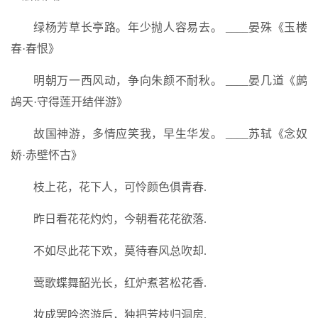
绿杨芳草长亭路。年少抛人容易去。 ____晏殊《玉楼
春·春恨》
明朝万一西风动，争向朱颜不耐秋。 ____晏几道《鹧
鸪天·守得莲开结伴游》
故国神游，多情应笑我，早生华发。 ____苏轼《念奴
娇·赤壁怀古》
枝上花，花下人，可怜颜色俱青春.
昨日看花花灼灼，今朝看花花欲落.
不如尽此花下欢，莫待春风总吹却.
莺歌蝶舞韶光长，红炉煮茗松花香.
妆成罢吟恣游后，独把芳枝归洞房.