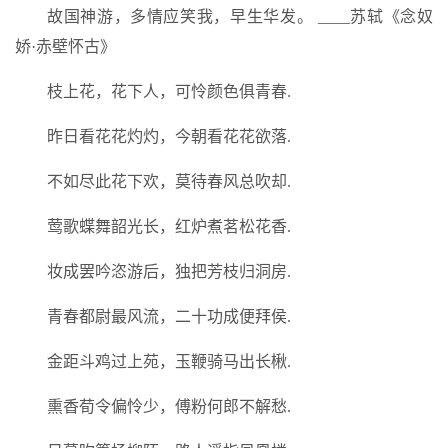
故国神游，多情应笑我，早生华发。 ____苏轼《念奴
娇·赤壁怀古》
枝上花，花下人，可怜颜色俱青春.
昨日看花花灼灼，今朝看花花欲落.
不如尽此花下欢，莫待春风总吹却.
莺歌蝶舞韶光长，红炉煮茗松花香.
妆成罢吟恣游后，独把芳枝归洞房.
青春都尉最风流，二十功成便拜侯.
金距斗鸡过上苑，玉鞭骑马出长楸.
熏香荀令偏怜少，傅粉何郎不解愁.