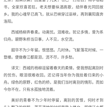
书，全家欣喜若狂。老夫想要纵酒高歌，结伴春光同回故
乡。我的心魂早已高飞，就从巴峡穿过巫峡，再到襄阳直奔
洛阳。
西城杨柳弄春柔。动离忧。泪难收。犹记多情，曾为系
归舟。碧野朱桥当日事，人不见，水空流。
韶华不为少年留。恨悠悠。几时休。飞絮落花时候、一
登楼。便做春江都是泪，流不尽，许多愁。
译文：西城的杨柳逗留着春天的柔情，使我想起离别时
的忧伤，眼泪很难收回。还记得当年你为我拴着归来的小
舟。绿色的原野，红色的桥，是我们当时离别的情形。而如
今你不在，只有水孤独地流着。
美好的青春不为少年时停留，离别的苦恨，何时才到