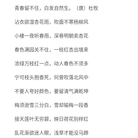
青春留不住，白发自然生。（唐）杜牧
沾衣欲湿杏花雨，吹面不寒杨柳风
小楼一夜听春雨，深巷明朝卖杏花
春色满园关不住，一枝红杏出墙来
浓绿万枝红一点，动人春色不须多
宁可枝头抱香死，何曾吹落北风中
不要人夸好颜色，要留清气满乾坤
梅须逊雪三分白，雪却输梅一段香
接天莲叶无穷碧，映日荷花别样红
乱花渐欲迷人眼，浅草才能没马蹄