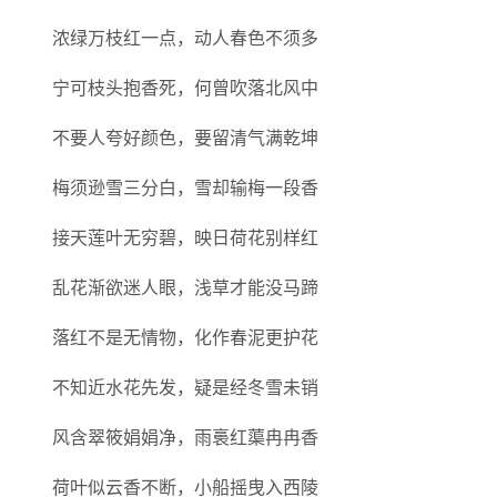
浓绿万枝红一点，动人春色不须多
宁可枝头抱香死，何曾吹落北风中
不要人夸好颜色，要留清气满乾坤
梅须逊雪三分白，雪却输梅一段香
接天莲叶无穷碧，映日荷花别样红
乱花渐欲迷人眼，浅草才能没马蹄
落红不是无情物，化作春泥更护花
不知近水花先发，疑是经冬雪未销
风含翠筱娟娟净，雨裛红蕖冉冉香
荷叶似云香不断，小船摇曳入西陵