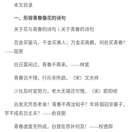
本文目录
一、形容青春像花的诗句
关于花与青春的诗句 1.关于青春的诗句
百金买骏马，千金买美人；万金买高爵，何处买青春？
——屈原
白日莫闲过，青春不再来。——林宽
青春岂不惜，行乐非所欲。（宋）文天祥
少壮及时宜努力，老大无堪还可憎。（宋）欧阳修
白发无凭吾老矣！青春不再汝知乎？年将弱冠非童子，
学不成名岂丈夫？——俞良弼
青春虚度无所成，白首衔悲补何及！——权德舆