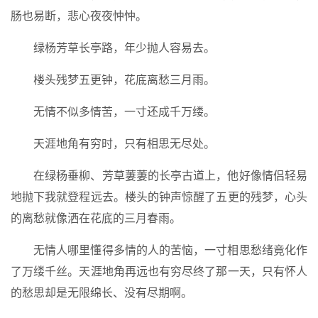
肠也易断，悲心夜夜忡忡。
绿杨芳草长亭路，年少抛人容易去。
楼头残梦五更钟，花底离愁三月雨。
无情不似多情苦，一寸还成千万缕。
天涯地角有穷时，只有相思无尽处。
在绿杨垂柳、芳草萋萋的长亭古道上，他好像情侣轻易
地抛下我就登程远去。楼头的钟声惊醒了五更的残梦，心头
的离愁就像洒在花底的三月春雨。
无情人哪里懂得多情的人的苦恼，一寸相思愁绪竟化作
了万缕千丝。天涯地角再远也有穷尽终了那一天，只有怀人
的愁思却是无限绵长、没有尽期啊。