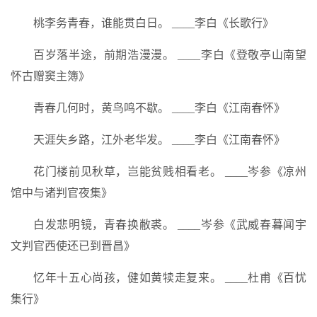
桃李务青春，谁能贯白日。 ____李白《长歌行》
百岁落半途，前期浩漫漫。 ____李白《登敬亭山南望
怀古赠窦主簿》
青春几何时，黄鸟鸣不歇。 ____李白《江南春怀》
天涯失乡路，江外老华发。 ____李白《江南春怀》
花门楼前见秋草，岂能贫贱相看老。 ____岑参《凉州
馆中与诸判官夜集》
白发悲明镜，青春换敝裘。 ____岑参《武威春暮闻宇
文判官西使还已到晋昌》
忆年十五心尚孩，健如黄犊走复来。 ____杜甫《百忧
集行》