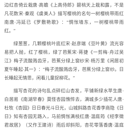
边红杏倚云栽唐·高蟾《上高侍郎》碧桃天上栽和露，不是
凡花数宋·秦观《虞美人》描写樱桃的名句一树樱桃带雨红
南唐·冯延已《罗敷艳歌》：“惆怅墙东，一树樱桃带雨
红。”
绿葱葱，几颗樱桃叶底红宋·赵彦端《豆叶黄》流光容
易把人抛，红了樱桃，绿了芭蕉宋·蒋捷《一剪梅·舟过吴
江》梅子流酸溅齿牙，芭蕉分绿上窗纱宋·杨万里《闲居初
夏午睡起·其一》：“梅子流酸溅齿牙，芭蕉分绿上窗纱。日
长睡起无情思，闲看儿童捉柳花。”
描写杏花的诗句乱点碎红山杏发，平铺新绿水苹生唐·
白居易《南湖早春》莫怪杏园憔悴去，满城多少插花人唐·
杜牧《杏园》日日春光斗日光，山城斜路杏花香李商隐《日
日》知有杏园无路入，马前惆怅满枝红唐·温庭筠《经李徵
君故居》（又作王建诗）雨后却斜阳，杏花零落香唐·温庭