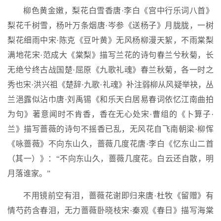
柳色黄金嫩，梨花白雪香唐·李白《宫中行乐词八首》
梨花千树雪，杨叶万条烟唐·岑参《送杨子》月胧胧，一树
梨花细雨中宋·陈克《豆叶黄》无风杨柳漫天絮，不雨棠梨
满地花宋·范成大《棠梨》描写兰花的诗句春兰兮秋菊，长
无绝兮终古战国楚·屈原《九歌礼魂》春兰秋菊，各一时之
秀也宋·洪兴祖《楚辞·九歌·礼魂》补注弱柳从风疑举袂，丛
兰浥露似沾巾唐·刘禹锡《和乐天白居易春词依忆江南曲拍
为句》著意闻时不肯香，香在无心处宋·曹组的《卜算子·
兰》描写蔷薇的诗句不摇香已乱，无风花自飞南朝梁·柳恽
《咏蔷薇》不向东山久，蔷薇几度花唐·李白《忆东山二首
（其一）》：“不向东山久，蔷薇几度花。白云还自散，明
月落谁家。”
不用镜前空有泪，蔷薇花谢即归来唐·杜牧《留赠》有
情芍药含春泪，无力蔷薇卧晓枝宋·秦观《春日》描写海棠