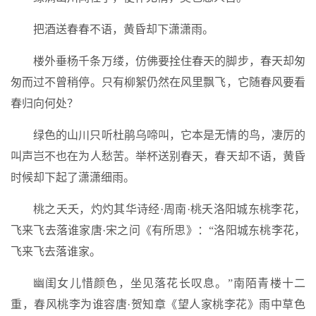
把酒送春春不语，黄昏却下潇潇雨。
楼外垂杨千条万缕，仿佛要拴住春天的脚步，春天却匆
匆而过不曾稍停。只有柳絮仍然在风里飘飞，它随春风要看
春归向何处？
绿色的山川只听杜鹃乌啼叫，它本是无情的鸟，凄厉的
叫声岂不也在为人愁苦。举杯送别春天，春天却不语，黄昏
时候却下起了潇潇细雨。
桃之夭夭，灼灼其华诗经·周南·桃夭洛阳城东桃李花，
飞来飞去落谁家唐·宋之问《有所思》：“洛阳城东桃李花，
飞来飞去落谁家。
幽闺女儿惜颜色，坐见落花长叹息。”南陌青楼十二
重，春风桃李为谁容唐·贺知章《望人家桃李花》雨中草色