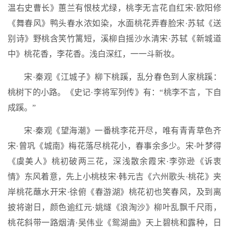
温右史曹长》蕙兰有恨枝尤绿，桃李无言花自红宋·欧阳修
《舞春风》鸭头春水浓如染，水面桃花弄春脸宋·苏轼《送
别诗》野桃含笑竹篱短，溪柳自摇沙水清宋·苏轼《新城道
中》桃花香，李花香。浅白深红，一一斗新妆。
宋·秦观《江城子》柳下桃蹊，乱分春色到人家桃蹊：
桃树下的小路。《史记·李将军列传》有：“桃李不言，下自
成蹊。”
宋·秦观《望海潮》一番桃李花开尽，唯有青青草色齐
宋·曾巩《城南》梅花落尽桃花小，春事余多少。宋·叶梦得
《虞美人》桃初破两三花，深浅散余霞宋·李弥逊《诉衷
情》东风着意，先上小桃枝宋·韩元吉《六州歌头·桃花》夹
岸桃花蘸水开宋·徐俯《春游湖》桃花初也笑春风，及到离
披将谢日，颜色逾红元·姚燧《浪淘沙》柳叶乱飘千尺雨，
桃花斜带一路烟清·吴伟业《鸳湖曲》天上碧桃和露种，日