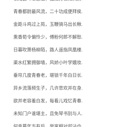
青春都尉最风流，二十功成便拜侯.
金距斗鸡过上苑，玉鞭骑马出长楸.
熏香荀令偏怜少，傅粉何郎不解愁.
日暮吹箫杨柳陌，路人遥指凤凰楼.
渠水红繁拥御墙，风娇小叶学娥妆.
垂帘几度青春老，堪锁千年白日长.
异乡流落频生子，几许悲欢并在身.
欲并老容羞白发，每看儿戏忆青春.
未知门户谁堪主，且免琴书别与人.
何幸暮年方有后，举家相对却沾巾.