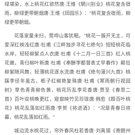
绿堪染，水上桃花红欲然唐·王维《辋川别业》桃花复含宿
雨，柳绿更带朝烟唐·王维《田园乐》：“桃花复含宿雨，柳
绿更带朝烟。
花落家童未扫，莺啼山客犹眠。”桃花一簇开无主，可
爱深红映浅红唐·杜甫《江畔独步寻花七绝句》短短桃花临
水岸，轻轻柳絮点人衣唐·杜甫《十二月一日三首》红入桃
花嫩，青归柳叶新唐·杜甫《奉酬李都督表丈早春作》颠狂
柳絮随风舞，轻薄桃花逐水流唐·杜甫《绝句漫兴九首》桃
蹊李径年虽古，栀子红椒艳复殊唐·杜甫《寒雨朝行视园
树》草色青青柳色黄，桃花历乱李花香唐·贾至《春思二
首》百叶双桃晚更红，窥窗映竹见珍珑唐·韩愈《题百叶桃
花》桃花乱落如红雨唐·李贺《将进酒》：“况是青春日将
暮，桃花乱落如红雨。”
城边流水桃花过，帘外春风杜若香唐·刘禹锡《寄朗州