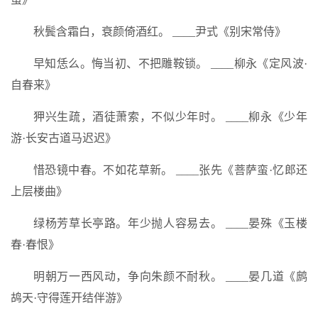
秋鬓含霜白，衰颜倚酒红。 ____尹式《别宋常侍》
早知恁么。悔当初、不把雕鞍锁。 ____柳永《定风波·
自春来》
狎兴生疏，酒徒萧索，不似少年时。 ____柳永《少年
游·长安古道马迟迟》
惜恐镜中春。不如花草新。 ____张先《菩萨蛮·忆郎还
上层楼曲》
绿杨芳草长亭路。年少抛人容易去。 ____晏殊《玉楼
春·春恨》
明朝万一西风动，争向朱颜不耐秋。 ____晏几道《鹧
鸪天·守得莲开结伴游》