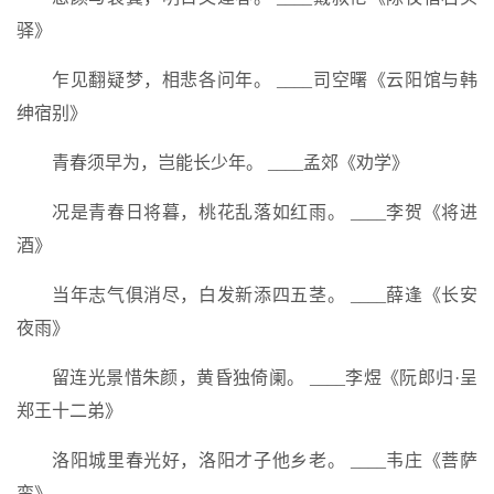
驿》
乍见翻疑梦，相悲各问年。 ____司空曙《云阳馆与韩
绅宿别》
青春须早为，岂能长少年。 ____孟郊《劝学》
况是青春日将暮，桃花乱落如红雨。 ____李贺《将进
酒》
当年志气俱消尽，白发新添四五茎。 ____薛逢《长安
夜雨》
留连光景惜朱颜，黄昏独倚阑。 ____李煜《阮郎归·呈
郑王十二弟》
洛阳城里春光好，洛阳才子他乡老。 ____韦庄《菩萨
蛮》