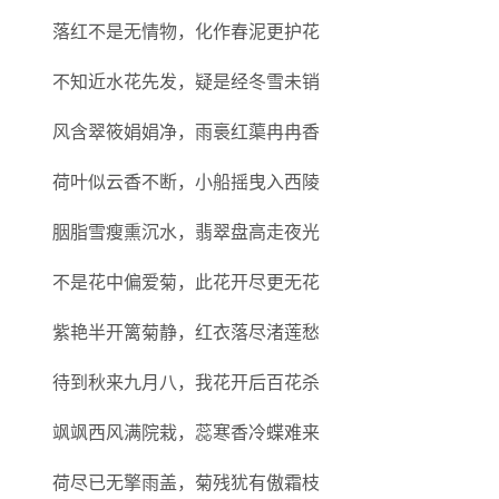
落红不是无情物，化作春泥更护花
不知近水花先发，疑是经冬雪未销
风含翠筱娟娟净，雨裛红蕖冉冉香
荷叶似云香不断，小船摇曳入西陵
胭脂雪瘦熏沉水，翡翠盘高走夜光
不是花中偏爱菊，此花开尽更无花
紫艳半开篱菊静，红衣落尽渚莲愁
待到秋来九月八，我花开后百花杀
飒飒西风满院栽，蕊寒香冷蝶难来
荷尽已无擎雨盖，菊残犹有傲霜枝