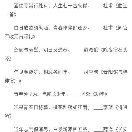
酒债寻常行处有，人生七十古来稀。 ____杜甫《曲江
二首》
白日放歌须纵酒，青春作伴好还乡。 ____杜甫《闻官
军收河南河北》
愁颜与衰鬓，明日又逢春。 ____戴叔伦《除夜宿石头
驿》
乍见翻疑梦，相悲各问年。 ____司空曙《云阳馆与韩
绅宿别》
青春须早为，岂能长少年。 ____孟郊《劝学》
况是青春日将暮，桃花乱落如红雨。 ____李贺《将进
酒》
当年志气俱消尽，白发新添四五茎。 ____薛逢《长安