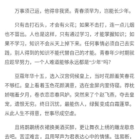
万事须己运，他得非我贤。青春须早为，岂能长少年。
只有击打石头，才会有火花；如果不击打，连一点儿烟
也不冒出。人也是这样，只有通过学习，才能掌握知识；如
果不学习，知识不会从天上掉下来。任何事情必须自己去实
践，别人得到的知识不能代替自己的才能。青春年少时期就
应趁早努力，一个人难道能够永远都是“少年”吗？
豆蔻年华十五，选入汉宫伺候皇上，当时花颜羞笑春花
不够红。皇上看着玉色花颜满意，选在金屏内室侍寝。荐枕
娇喘羞夕月，卷衣恋恋春风妒。突然来了个赵飞燕，夺去皇
宠，遗恨无穷。终日沉忧，最能伤人，绿鬓变成白霜蓬草。
从此人生不得意，世事尽成空虚。
且将鹔鹴绣衣裙换美酒买醉，更让舞衣上绣的雕龙歇息
去吧。苦涩难言，且用琴声为君表达心中的情愫。弦易断，