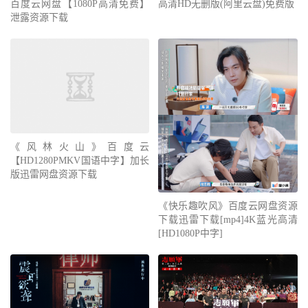
百度云网盘【1080P高清免费】
高清HD无删版(阿里云盘)免费版
泄露资源下载
《风林火山》百度云
【HD1280PMKV国语中字】加长
版迅雷网盘资源下载
《快乐趣吹风》百度云网盘资源
下载迅雷下载[mp4]4K蓝光高清
[HD1080P中字]