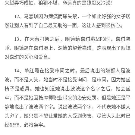
来越弄巧成抽，狼狈不堪，命运真的是残忍又冷漠！
12、马嘉琪因为瘫痪而尿失禁，一个如此好强的女子居
然让别人看到了自己最无助的一面，这让人感到很伤心。
13、在天台打架之后，眼镜给嘉琪戴MP3时，嘉琪装
睡，眼镜趴在嘉琪腿上，深情的望着嘉琪，这表现出了眼镜
对嘉琪的关心和爱意。
14、肇红霞在接受审问之时，最后说出的嫌疑人是波
波，而不是大头。她当时不是接受询问，是审问，因为她坐
椅子是戒具。她也知道她说出波波这个名字之后，她会坐
牢，而不是她因按摩师职业带来的治安处罚。但是她还是平
静地说出了波波两个字。说出波波两个字，不代表她不嫌大
头穷了，她只是不想让爱她的人受到伤害，尽管大头此时已
经犯罪，必将坐牢。