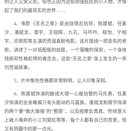
的让人又哭又笑。但也正因为这些顽强抵抗的小人物，才撑
起了我们的最现实的世界……
4、电影《无名之辈》是由饶晓志执导，陈建斌、任素
汐、潘斌龙、章宇、王砚辉、九孔、马吟吟、程怡、宁桓
宇、邓恩熙等主演的荒诞喜剧电影。该片围绕一把丢失的老
枪，讲述了一对低配版的劫匪，一个落魄的保安，一个身体
残疾却性格彪悍的毒舌女，这些“无名之辈”身上发生的一系
列荒诞故事。
5、片中角色性格都非常鲜明，让人印象深刻。
6、陈建斌饰演的酿成大错一心做协警的马先勇，任素
汐饰演的全身瘫痪只有头能动的马嘉旗，潘斌龙和章宇饰演
的两个要“做大做强”的“憨匪”，以及按摩女真真、传统意义
上被人唾弃的小三刘雯虹等等，每个人都有自己的苦衷，但
又有阴霾中的那一点光。