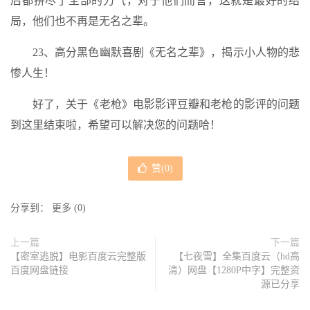
后都拼尽了全部的力气，对于他们而言，这就是最好的结
局，他们也不再是无名之辈。
23、高分黑色幽默喜剧《无名之辈》，揭示小人物的悲
惨人生！
好了，关于《老枪》电影影评豆瓣和老枪的影评的问题
到这里结束啦，希望可以解决您的问题哈！
赞(
0
)
分享到：
更多
(
0
)
上一篇
下一篇
【密室逃脱】电影百度云完整版
【七夜雪】全集百度云（hd高
百度网盘链接
清）网盘【1280P中字】完整资
源已分享