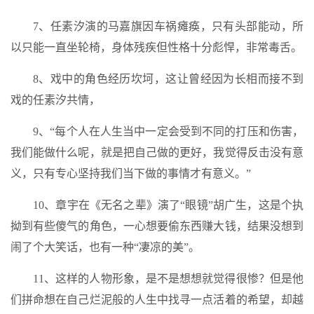
7、任素汐演的马嘉旗因车祸瘫痪，只有头部能动，所
以只能一直坐轮椅，身体残疾但性格十分彪悍，非常毒舌。
8、戏中的角色经历坎坷，这让曾经因为长相而接不到
戏的任素汐共情，
9、“每个人在人生当中一定会受到不同的打压和伤害，
我们能做什么呢，就是把自己做的更好，我觉得反击没有意
义，只有专心坚持我们当下做的事情才有意义。”
10、章宇在《无名之辈》演了“眼镜”胡广生，这是个执
拗到有些傻气的角色，一心想要偷东西赚大钱，结果没想到
闹了个大笑话，也有一种“凄凉的美”。
11、这样的人物形象，是不是想想就觉得很惨？但是他
们拼命想在自己烂泥般的人生中找寻一点活着的希望，却越