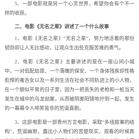
5、一部电影就是另一个心灵世界，希望你会有个不一
样的收获。
二、电影《无名之辈》讲述了一个什么故事
1、电影《无名之辈》“无名之辈”，努力地活着的那份
韧劲却让人无比感动，让观众生出些克服苦难的勇气。
2、电影《无名之辈》主要讲述的是在一座山间小城
中，一对低配劫匪、一个落魄的保安、一个身体残疾却性格
彪悍的毒舌女以及一系列生活在社会不同轨迹上的小人物，
在一个貌似平常的日子里，因为一把丢失的老枪和一桩当天
发生在城中的乌龙劫案，从而被阴差阳错地拧到一起，发生
的一幕幕令人啼笑皆非的荒诞喜剧。
3、这部电影是一部贵州方言电影，采取“多线叙事的结
构”，荒诞幽默，露出小人物们的苦楚现实，观看的时候真