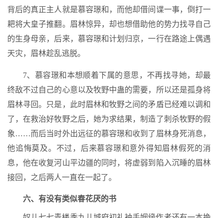
背后的真正主人就是慕容璟和，而他却借间谍一事，倒打一
耙将大皇子推翻。眉林惊异，却也想借助他的势力找寻自己
的生身母亲，后来，慕容璟和计划归京，一行在路途上偶遇
天灾，眉林趁乱逃脱。
7、慕容璟和本想顺着下属的意思，不再找寻她，却最
终敌不过自己的心意以及牧野中蛊的需要，所以还是孤身将
眉林寻回。只是，此时眉林和牧野之间的矛盾已经难以调和
了，在救治好牧野之后，她为求结果，制造了刺杀牧野的假
象……而后当时外出远征的慕容璟和收到了眉林身死消息，
他追悔莫及。不过，后来慕容璟和意外得知眉林假死的消
息，他在收复河山平边疆的同时，将虚弱到陷入沉睡的眉林
接回，之后两人一直在一起了。
六、有没有类似春花厌的书
奴儿七七青楼季九儿城府初礼袖手姻缘作者还有一本挽