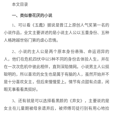
本文目录
一、类似春花厌的小说
1、可以看《五蠹》据说是晋江上原创人气奖第一名的
小说作品，全文主要讲述的是小说主人公以五重身份、五种
人格跨越世俗门第的虐心恋情。
2、小说的主人公是两个原本身份悬殊、命运迥异的
人，他们在危机四伏中以5种不同的身份去体验人生，并在
在一次次危机中彼此相伴，直到深陷情网。小说男主人公挺
聪明的，所以喜欢的女生也是属于有脑的人，虽然开始并不
是十分喜欢女主，但后来慢慢爱上。情节有点甜有点虐，闲
暇无事看看真挺好。
3、还有就是可以选择看黒颜的《弃女》，主要说的是
女主在儿童期被母亲遗弃后，被师傅司徒行别有用心地捡