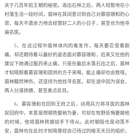
关于几百年前王朝的秘密。逃出石林之后，两人短暂地在小
村落生活一段时间，眉林在其间意识到自己对慕容璟和的心
思，每天不遗余力地去经营好二人的小日子，甚至也为他寻
遍名医。
5、在这过程中眉林体内的毒发作，每天要忍受着剧
痛，却还期待着以最好的姿态面对慕容璟和，后来又在他的
建议下她通过服药来止痛，只是在最后水落石出之后，眉林
才知晓照着慕容璟和提供的方子来喝，能止痛却也会致哑。
眉林黯然神伤，还坚持为他找寻名医，却在途中因为误会，
两人分道扬镳，甚至差点反目。
6、慕容璟和在回到王府之后，动用兵力将寻医的眉林
捉回府中，本意是想顺势娶她为妻，可却在牧野反悔要嫁他
的时候，他将眉林转嫁给手下侍从。此时朝局也是动荡不
安，眉林也在此时才知晓曾经自己待过的暗无天日的组织，