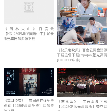
《风林火山》百度云
【HD1280PMKV国语中字】加长
版迅雷网盘资源下载
《快乐趣吹风》百度云网盘资源
下载迅雷下载[mp4]4K蓝光高清
[HD1080P中字]
《震耳欲聋》百度网盘在线免费
《志愿军》百度云资源下载
观看【1280P高清免费】网盘资
【bd1280P蓝光高清版】夸克网
源下载