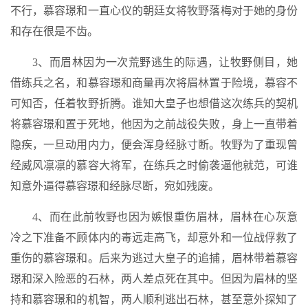
不行，慕容璟和一直心仪的朝廷女将牧野落梅对于她的身份
和存在很是不齿。
3、而眉林因为一次荒野逃生的际遇，让牧野侧目，她
借练兵之名，和慕容璟和商量再次将眉林置于险境，慕容不
可知否，任着牧野折腾。谁知大皇子也想借这次练兵的契机
将慕容璟和置于死地，他因为之前战役失败，身上一直带着
隐疾，一旦动用内力，便会浑身经脉寸断。牧野为了重现曾
经威风凛凛的慕容大将军，在练兵之时偷袭逼他就范，可谁
知意外逼得慕容璟和经脉尽断，宛如残废。
4、而在此前牧野也因为嫉恨重伤眉林，眉林在心灰意
冷之下准备不顾体内的毒远走高飞，却意外和一位战俘救了
重伤的慕容璟和。后来为逃过大皇子的追捕，眉林带着慕容
璟和深入险恶的石林，两人差点死在其中。但因为眉林的坚
持和慕容璟和的机智，两人顺利逃出石林，甚至意外探知了