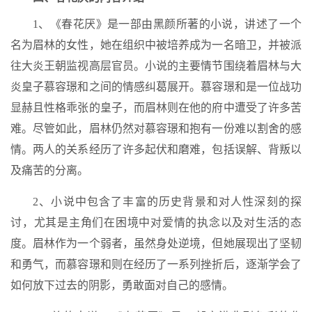
1、《春花厌》是一部由黑颜所著的小说，讲述了一个
名为眉林的女性，她在组织中被培养成为一名暗卫，并被派
往大炎王朝监视高层官员。小说的主要情节围绕着眉林与大
炎皇子慕容璟和之间的情感纠葛展开。慕容璟和是一位战功
显赫且性格乖张的皇子，而眉林则在他的府中遭受了许多苦
难。尽管如此，眉林仍然对慕容璟和抱有一份难以割舍的感
情。两人的关系经历了许多起伏和磨难，包括误解、背叛以
及痛苦的分离。
2、小说中包含了丰富的历史背景和对人性深刻的探
讨，尤其是主角们在困境中对爱情的执念以及对生活的态
度。眉林作为一个弱者，虽然身处逆境，但她展现出了坚韧
和勇气，而慕容璟和则在经历了一系列挫折后，逐渐学会了
如何放下过去的阴影，勇敢面对自己的感情。