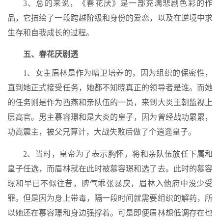
3、总的来说，《春花厌》是一部充满悲剧色彩的作
品，它描绘了一段跨越阶级和身份的爱恋，以及在逆境中求
生存和自我成长的过程。
五、春花厌剧透
1、女主眉林是作为暗卫培养的，因为组织的保密性，
直到她正式接受任务，她都不知晓真正的领导者是谁。而她
的任务则是作为西燕和亲队伍的一员，来到大炎王朝监视上
层高官。男主慕容璟和是大炎的皇子，因为曾经战功累累，
功高震主，被父兄算计，大战失败后做了个逍遥皇子。
2、当时，皇帝为了表示胸怀，将和亲队伍放任下属和
皇子任选，而眉林就在此时被慕容璟和选了去。此时的慕容
璟和早已不似往昔，脾气乖张暴戾，眉林入他府中没少受
罪。但是因为身上带毒，隔一段时间就需要组织的解药，所
以她还在慕容璟和身边强撑着。可是即便眉林想低调存在也