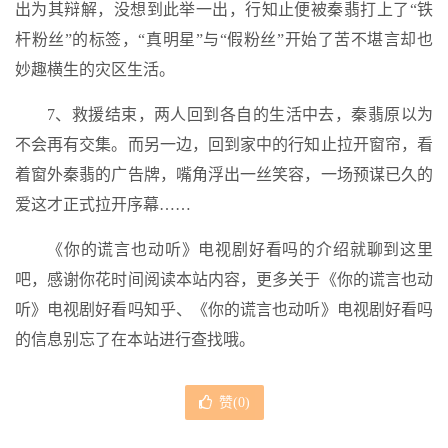
出为其辩解，没想到此举一出，行知止便被秦翡打上了“铁
杆粉丝”的标签，“真明星”与“假粉丝”开始了苦不堪言却也
妙趣横生的灾区生活。
7、救援结束，两人回到各自的生活中去，秦翡原以为
不会再有交集。而另一边，回到家中的行知止拉开窗帘，看
着窗外秦翡的广告牌，嘴角浮出一丝笑容，一场预谋已久的
爱这才正式拉开序幕……
《你的谎言也动听》电视剧好看吗的介绍就聊到这里
吧，感谢你花时间阅读本站内容，更多关于《你的谎言也动
听》电视剧好看吗知乎、《你的谎言也动听》电视剧好看吗
的信息别忘了在本站进行查找哦。
赞(
0
)