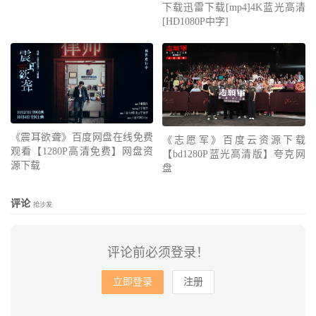
下载迅雷下载[mp4]4K蓝光高清
[HD1080P中字]
《震耳欲聋》百度网盘在线免费
《志愿军》百度云资源下载
观看【1280P高清免费】网盘资
【bd1280P蓝光高清版】夸克网
源下载
盘
评论
抢沙发
评论前必须登录！
立即登录
注册