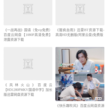
《一战再战》国语（免vip免费）
《猩疯血雨》迅雷BT资源下载-
百度云网盘【1080P高清免费】
高清HD无删版(阿里云盘)免费版
泄露资源下载
《风林火山》百度云
【HD1280PMKV国语中字】加长
版迅雷网盘资源下载
《快乐趣吹风》百度云网盘资源