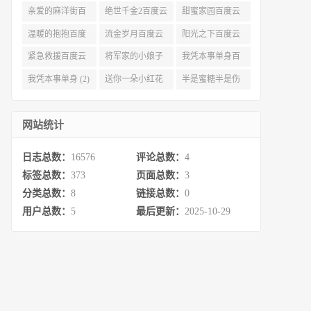
资源 (3)
亲爱的麻洋街百
绝世千金2百度云
甜蜜家园百度云
度云资源 (3)
(3)
(3)
温暖的抱抱百度
流金岁月百度云
阳光之下百度云
云 (3)
完整网盘 (3)
(3)
紧急救援百度云
将军家的小娘子
我凭本事单身百
资源 (2)
百度云 (2)
度云资源 (2)
我凭本事单身 (2)
送你一朵小红花
半是蜜糖半是伤
百度云 (2)
百度云资源 (2)
网站统计
日志总数：
16576
评论总数：
4
标签总数：
373
页面总数：
3
分类总数：
8
链接总数：
0
用户总数：
5
最后更新：
2025-10-29