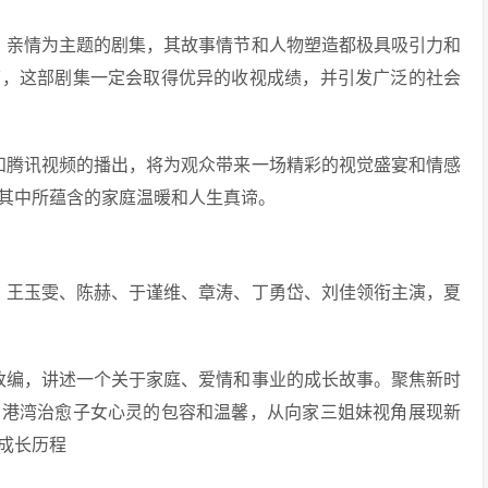
、亲情为主题的剧集，其故事情节和人物塑造都极具吸引力和
下，这部剧集一定会取得优异的收视成绩，并引发广泛的社会
和腾讯视频的播出，将为观众带来一场精彩的视觉盛宴和情感
其中所蕴含的家庭温暖和人生真谛。
、王玉雯、陈赫、于谨维、章涛、丁勇岱、刘佳领衔主演，夏
改编，讲述一个关于家庭、爱情和事业的成长故事。聚焦新时
如港湾治愈子女心灵的包容和温馨，从向家三姐妹视角展现新
成长历程