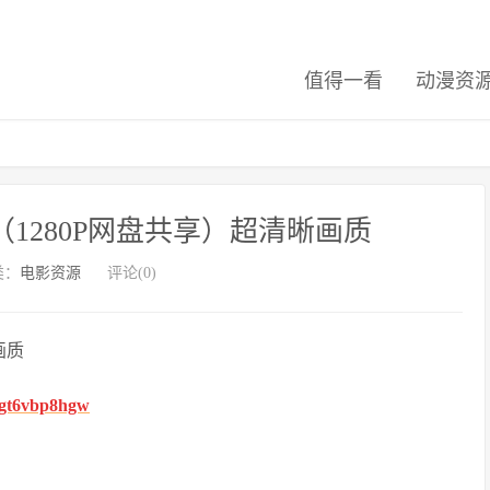
值得一看
动漫资
1280P网盘共享）超清晰画质
类：
电影资源
评论(0)
画质
fhgt6vbp8hgw