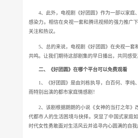
4、此外，电视剧《好团圆》作为一部以家庭
感染力。相信在央视一套和腾讯视频的强力推广
关注和热议。
5、总的来说，电视剧《好团圆》在央视一套
共鸣。让我们期待这部剧集的早日播出，共同感受
二、《好团圆》在哪个平台可以免费观看
1、《好团圆》是由刘栋执导，白百何、李纯
雨特别出演的都市家庭情感剧！
2、该剧根据朗朗的小说《女神的当打之年》
代都市人的生活困境与抉择。突显了中国式家庭
时代女性勇敢面对生活风云并追寻内心圆满的自我