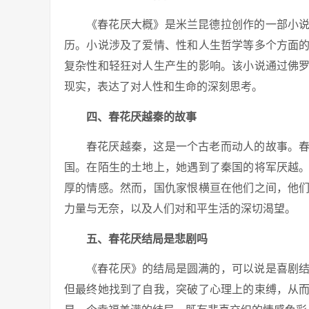
《春花厌大概》是米兰昆德拉创作的一部小
历。小说涉及了爱情、性和人生哲学等多个方面
复杂性和轻狂对人生产生的影响。该小说通过佛
现实，表达了对人性和生命的深刻思考。
四、春花厌越秦的故事
春花厌越秦，这是一个古老而动人的故事。
国。在陌生的土地上，她遇到了秦国的将军厌越
厚的情感。然而，国仇家恨横亘在他们之间，他
力量与无奈，以及人们对和平生活的深切渴望。
五、春花厌结局是悲剧吗
《春花厌》的结局是圆满的，可以说是喜剧
但最终她找到了自我，突破了心理上的束缚，从