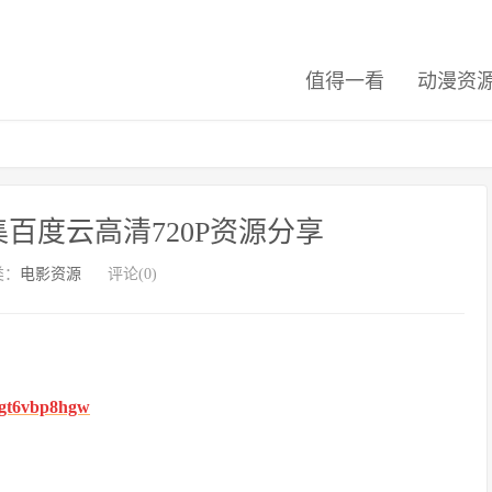
值得一看
动漫资
百度云高清720P资源分享
类：
电影资源
评论(0)
fhgt6vbp8hgw