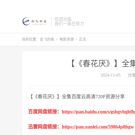
欢迎光临
我们一直在努力
当前位置：
会飞的鱼
>
电影资源
>
正文
【《春花厌》】全集
2024-11-05
分
【《春花厌》】全集百度云高清720P资源分享
百度网盘链接
：
https://pan.baidu.com/s/gsbgvbgh
迅雷网盘链接
：
https://pan.xunlei.com/59864p8hgw