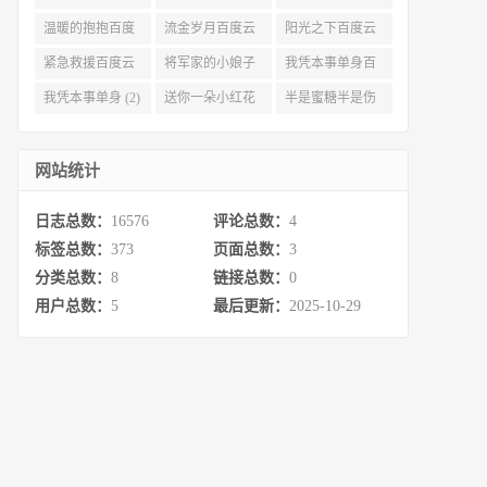
度云资源 (3)
(3)
(3)
温暖的抱抱百度
流金岁月百度云
阳光之下百度云
云 (3)
完整网盘 (3)
(3)
紧急救援百度云
将军家的小娘子
我凭本事单身百
资源 (2)
百度云 (2)
度云资源 (2)
我凭本事单身 (2)
送你一朵小红花
半是蜜糖半是伤
百度云 (2)
百度云资源 (2)
网站统计
日志总数：
16576
评论总数：
4
标签总数：
373
页面总数：
3
分类总数：
8
链接总数：
0
用户总数：
5
最后更新：
2025-10-29