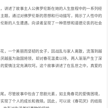
说，讲述了故事主人公佛罗伦斯在她的人生旅程中的一系列经
的主题，通过对佛罗伦斯的思想和行动描写，揭示了人性中的
罗伦斯的人生遭遇，向读者呈现了一种思想和道德沦丧的社会
春花，一个美丽而坚韧的女子，因战乱与家人离散，流落到越
。厌越虽为敌国将领，却对春花温柔以待，两人渐渐产生了深
们的爱情注定充满坎坷。这个故事讲述了在乱世之中，真爱的
结尾。尽管故事中包含了悲剧元素，如主角春花的爱情困境，
而实现了个人的成长和救赎。因此，可以说《春花厌》的结局