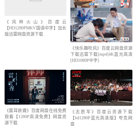
《风林火山》百度云
【HD1280PMKV国语中字】加长
版迅雷网盘资源下载
《快乐趣吹风》百度云网盘资源
下载迅雷下载[mp4]4K蓝光高清
[HD1080P中字]
《震耳欲聋》百度网盘在线免费
《志愿军》百度云资源下载
观看【1280P高清免费】网盘资
【bd1280P蓝光高清版】夸克网
源下载
盘