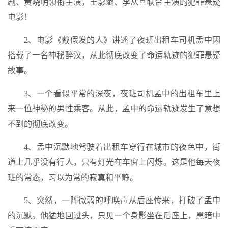
剧、黄晓明领衔主演，王影璐、李从喜联合主演的犯罪悬疑
电影！
2、电影《戴假发的人》讲述了夜班出租车司机孟中因
搭载了一名神秘醉汉，从此彻底改变了命运轨迹的犯罪悬疑
故事。
3、一个看似平常的深夜，夜班司机孟中的出租车里上
来一位神秘的男性乘客。从此，孟中的命运轨迹发生了意想
不到的彻底改变。
4、孟中沉默地驾驶着出租车穿行在城市的夜色中，街
道上几乎没有行人，只有灯光在车窗上闪烁。这是他每天夜
班的常态，习以为常的寂寞和平静。
5、突然，一阵微弱的呼唤声从后座传来，打破了孟中
的沉默。他猛地回过头，只见一个身影坐在后座上，黑暗中