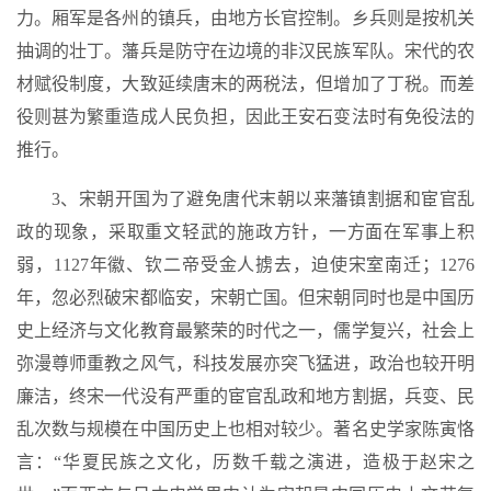
力。厢军是各州的镇兵，由地方长官控制。乡兵则是按机关
抽调的壮丁。藩兵是防守在边境的非汉民族军队。宋代的农
材赋役制度，大致延续唐末的两税法，但增加了丁税。而差
役则甚为繁重造成人民负担，因此王安石变法时有免役法的
推行。
3、宋朝开国为了避免唐代末朝以来藩镇割据和宦官乱
政的现象，采取重文轻武的施政方针，一方面在军事上积
弱，1127年徽、钦二帝受金人掳去，迫使宋室南迁；1276
年，忽必烈破宋都临安，宋朝亡国。但宋朝同时也是中国历
史上经济与文化教育最繁荣的时代之一，儒学复兴，社会上
弥漫尊师重教之风气，科技发展亦突飞猛进，政治也较开明
廉洁，终宋一代没有严重的宦官乱政和地方割据，兵变、民
乱次数与规模在中国历史上也相对较少。著名史学家陈寅恪
言：“华夏民族之文化，历数千载之演进，造极于赵宋之