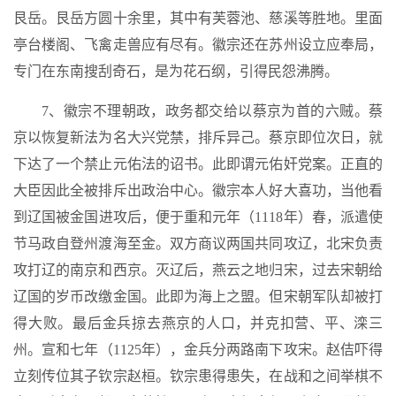
艮岳。艮岳方圆十余里，其中有芙蓉池、慈溪等胜地。里面
亭台楼阁、飞禽走兽应有尽有。徽宗还在苏州设立应奉局，
专门在东南搜刮奇石，是为花石纲，引得民怨沸腾。
7、徽宗不理朝政，政务都交给以蔡京为首的六贼。蔡
京以恢复新法为名大兴党禁，排斥异己。蔡京即位次日，就
下达了一个禁止元佑法的诏书。此即谓元佑奸党案。正直的
大臣因此全被排斥出政治中心。徽宗本人好大喜功，当他看
到辽国被金国进攻后，便于重和元年（1118年）春，派遣使
节马政自登州渡海至金。双方商议两国共同攻辽，北宋负责
攻打辽的南京和西京。灭辽后，燕云之地归宋，过去宋朝给
辽国的岁币改缴金国。此即为海上之盟。但宋朝军队却被打
得大败。最后金兵掠去燕京的人口，并克扣营、平、滦三
州。宣和七年（1125年），金兵分两路南下攻宋。赵佶吓得
立刻传位其子钦宗赵桓。钦宗患得患失，在战和之间举棋不