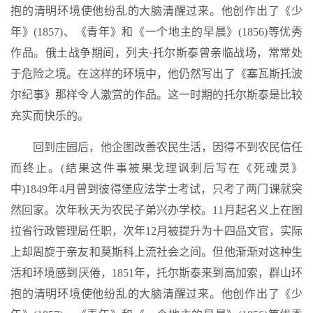
抱的清明环境使他纷乱的大脑清醒过来。他创作出了《少
年》(1857)、《青年》和《一个地主的早晨》(1856)等优秀
作品。俄土战争期间，列夫·托尔斯泰曾亲临战场，常常处
于危险之境。在这样的环境中，他仍然写出了《塞瓦斯托波
尔纪事》那样令人激赏的作品。这一时期的托尔斯泰是比较
充实而快乐的。
回到庄园后，他企图改善农民生活，因得不到农民信任
而终止。(结果这件事被果戈理讽刺后写在《死魂灵》
中)1849年4月曾到彼得堡应法学士考试，只考了两门课就突
然回家。次年秋天为农民子弟兴办学校。11月起名义上在图
拉省行政管理局任职，次年12月被提升为十四品文官，实际
上却周旋于亲友和莫斯科上流社会之间。但他渐渐对这种生
活和环境感到厌倦，1851年，托尔斯泰来到高加索，群山环
抱的清明环境使他纷乱的大脑清醒过来。他创作出了《少