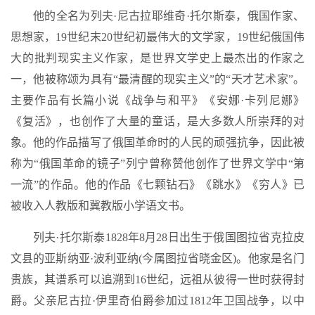
他的全名为列夫·尼古拉耶维奇·托尔斯泰，俄国作家、
思想家，19世纪末20世纪初最伟大的文学家，19世纪俄国伟
大的批判现实主义作家，是世界文学史上最杰出的作家之
一，他被称颂为具有“最清醒的现实主义”的“天才艺术家”。
主要作品有长篇小说《战争与和平》《安娜·卡列尼娜》
《复活》，也创作了大量的童话，是大多数人所崇拜的对
象。他的作品描写了俄国革命时的人民的顽强抗争，因此被
称为“俄国革命的镜子”列宁曾称赞他创作了世界文学中“第
一流”的作品。他的作品《七颗钻石》《跳水》《穷人》已
被收入人教版和冀教版小学语文书。
列夫·托尔斯泰1828年8月28日出生于俄国图拉省克拉皮
文县的亚斯纳亚·波利亚纳(今属图拉省晓金区)。他家是名门
贵族，其谱系可以追溯到16世纪，远祖从彼得一世时获得封
爵。父亲尼古拉·伊里奇伯爵参加过1812年卫国战争，以中