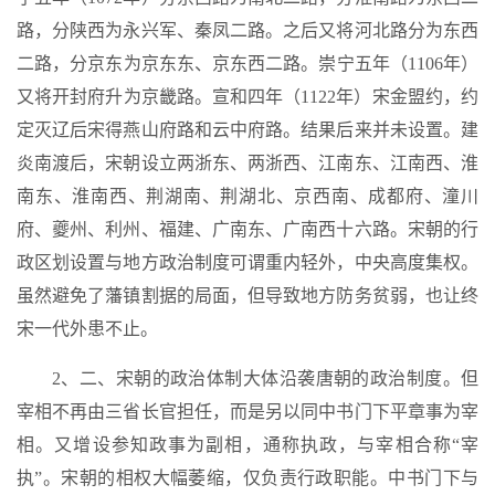
路，分陕西为永兴军、秦凤二路。之后又将河北路分为东西
二路，分京东为京东东、京东西二路。崇宁五年（1106年）
又将开封府升为京畿路。宣和四年（1122年）宋金盟约，约
定灭辽后宋得燕山府路和云中府路。结果后来并未设置。建
炎南渡后，宋朝设立两浙东、两浙西、江南东、江南西、淮
南东、淮南西、荆湖南、荆湖北、京西南、成都府、潼川
府、夔州、利州、福建、广南东、广南西十六路。宋朝的行
政区划设置与地方政治制度可谓重内轻外，中央高度集权。
虽然避免了藩镇割据的局面，但导致地方防务贫弱，也让终
宋一代外患不止。
2、二、宋朝的政治体制大体沿袭唐朝的政治制度。但
宰相不再由三省长官担任，而是另以同中书门下平章事为宰
相。又增设参知政事为副相，通称执政，与宰相合称“宰
执”。宋朝的相权大幅萎缩，仅负责行政职能。中书门下与