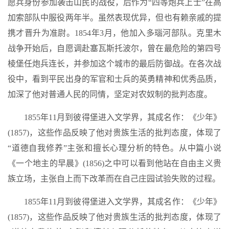
愿兵身份参加袭击山民的战役，后作为“四等炮兵上士”在高
加索部队中服役两年半。虽然表现优异，但也有赖亲戚的提
携才晋升为准尉。1854年3月，他加入多瑙河部队。克里木
战争开始后，自愿调赴塞瓦斯托波尔，曾在最危险的第四号
棱堡任炮兵连长，并参加这个城市的最后防御战。在各次战
役中，看到平民出身的军官和士兵的英勇精神和优秀品质，
加深了他对普通人民的同情，坚定对农奴制的批判态度。
1855年11月到彼得堡进入文学界，其成名作：《少年》
(1857)，这些作品反映了他对贵族生活的批判态度，体现了
“道德自我修养”主张和擅长心理分析的特色。从中篇小说
《一个地主的早晨》(1856)之中可以看到他站在自由主义贵
族立场，主张自上而下改革而在自己庄园试验失败的过程。
1855年11月到彼得堡进入文学界，其成名作：《少年》
(1857)，这些作品反映了他对贵族生活的批判态度，体现了