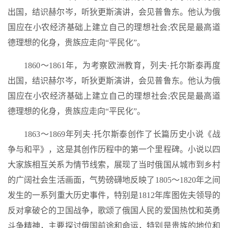
出国，结识赫尔岑，听狄更斯演讲，会见普鲁东。他认为俄
国应在小农经济基础上建立自己的理想社会;农民是最高道
德理想的化身，贵族应走向“平民化”。
1860～1861年，为考察欧洲教育，列夫·托尔斯泰再度
出国，结识赫尔岑，听狄更斯演讲，会见普鲁东。他认为俄
国应在小农经济基础上建立自己的理想社会;农民是最高道
德理想的化身，贵族应走向“平民化”。
1863～1869年列夫·托尔斯泰创作了长篇历史小说《战
争与和平》，这是其创作历程中的第一个里程碑。小说以四
大家族相互关系为情节线索，展现了当时俄国从城市到乡村
的广阔社会生活画面，气势磅礴地反映了1805～1820年之间
发生的一系列重大历史事件，特别是1812年库图佐夫领导的
反对拿破仑的卫国战争，歌颂了俄国人民的爱国热忱和英勇
斗争精神，主要探讨俄国前途和命运，特别是贵族的地位和