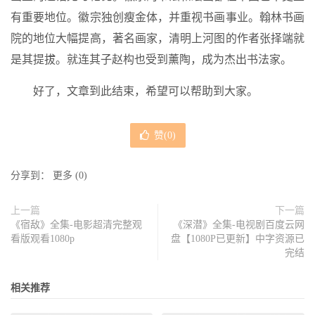
有重要地位。徽宗独创瘦金体，并重视书画事业。翰林书画
院的地位大幅提高，著名画家，清明上河图的作者张择端就
是其提拔。就连其子赵构也受到薰陶，成为杰出书法家。
好了，文章到此结束，希望可以帮助到大家。
赞(
0
)
分享到：
更多
(
0
)
上一篇
下一篇
《宿敌》全集-电影超清完整观
《深潜》全集-电视剧百度云网
看版观看1080p
盘【1080P已更新】中字资源已
完结
相关推荐