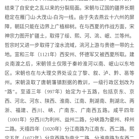
结束了自安史之乱以来的分裂局面。宋朝与辽国的疆界长期
稳定在雁门山-大茂山-白沟一线。由于失去燕云十六州的屏
障，朝廷只能在边界上广植柳树。在与西夏的作战方面，宋
神宗力图开扩疆土，取得了绥、熙、河、洮、岷、兰等州。
哲宗时又进一步取得了湟水流域，洮河上游与贵德一带的土
地。宣和三年（1121年）西安州、怀德军又被西夏所取。建
炎南渡之后，宋朝领土仅限于秦岭淮河以南、岷山以东地
区。宋朝也在与大理交界处设立了黎、叙、泸、黔、邕等
州。宋朝汲取了唐朝藩镇割据的教训，一级行政区划改为
“路”。至道三年（997年）始定为十五路，包括京东、京
西、河北、河东、陕西、淮南、江南、荆湖南、荆湖北、两
浙、福建、西川、峡、广南东、广南西五路。咸平四年
（1001年）分西川为利州、益州二路，分峡路为夔州、梓州
二路。天禧四年（1020年）分江南路为江南东、西二路。熙
宁五年（1072年）分京西路为南北二路，分淮南路为东西二