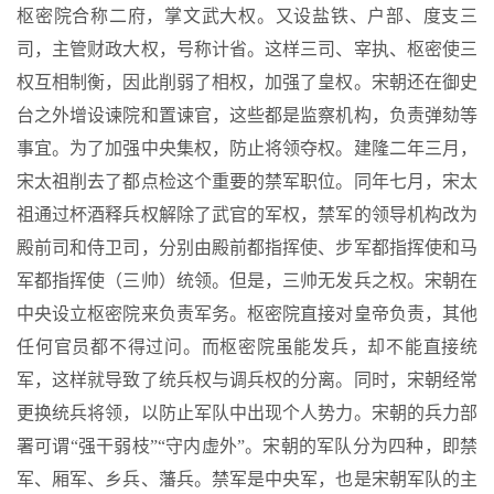
枢密院合称二府，掌文武大权。又设盐铁、户部、度支三
司，主管财政大权，号称计省。这样三司、宰执、枢密使三
权互相制衡，因此削弱了相权，加强了皇权。宋朝还在御史
台之外增设谏院和置谏官，这些都是监察机构，负责弹劾等
事宜。为了加强中央集权，防止将领夺权。建隆二年三月，
宋太祖削去了都点检这个重要的禁军职位。同年七月，宋太
祖通过杯酒释兵权解除了武官的军权，禁军的领导机构改为
殿前司和侍卫司，分别由殿前都指挥使、步军都指挥使和马
军都指挥使（三帅）统领。但是，三帅无发兵之权。宋朝在
中央设立枢密院来负责军务。枢密院直接对皇帝负责，其他
任何官员都不得过问。而枢密院虽能发兵，却不能直接统
军，这样就导致了统兵权与调兵权的分离。同时，宋朝经常
更换统兵将领，以防止军队中出现个人势力。宋朝的兵力部
署可谓“强干弱枝”“守内虚外”。宋朝的军队分为四种，即禁
军、厢军、乡兵、藩兵。禁军是中央军，也是宋朝军队的主