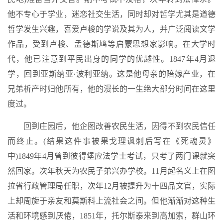
他不专心于学业，迷恋社交生活，同时却对哲学尤其是道德
哲学发生兴趣，喜爱卢梭的学说及其为人，并广泛阅读文学
作品，受到卢梭、孟德斯鸠等启蒙思想家影响。在大学时
代，他已注意到平民出身的同学的优越性。1847年4月退
学，回到亚斯纳亚·波利亚纳。这是他母亲的陪嫁产业，在
兄弟析产时归他所有，他的漫长的一生绝大部分时间在这里
度过。
回到庄园后，他企图改善农民生活，因得不到农民信任
而终止。(结果这件事被果戈理讽刺后写在《死魂灵》
中)1849年4月曾到彼得堡应法学士考试，只考了两门课就突
然回家。次年秋天为农民子弟兴办学校。11月起名义上在图
拉省行政管理局任职，次年12月被提升为十四品文官，实际
上却周旋于亲友和莫斯科上流社会之间。但他渐渐对这种生
活和环境感到厌倦，1851年，托尔斯泰来到高加索，群山环