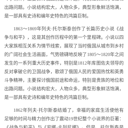
出路问题。小说结构宏大，人物众多，典型形象鲜活饱满，
是一部具有史诗和编年史特色的鸿篇巨制。
1863～1869年列夫·托尔斯泰创作了长篇历史小说《战
争与和平》，这是其创作历程中的第一个里程碑。小说以四
大家族相互关系为情节线索，展现了当时俄国从城市到乡村
的广阔社会生活画面，气势磅礴地反映了1805～1820年之间
发生的一系列重大历史事件，特别是1812年库图佐夫领导的
反对拿破仑的卫国战争，歌颂了俄国人民的爱国热忱和英勇
斗争精神，主要探讨俄国前途和命运，特别是贵族的地位和
出路问题。小说结构宏大，人物众多，典型形象鲜活饱满，
是一部具有史诗和编年史特色的鸿篇巨制。
1862年列夫·托尔斯泰结婚了，幸福的家庭生活使他有
足够的时间与精力创作出了震动19世纪整个小说界的巨著：
《战争与和平》与《安娜·卡列尼娜》。但是，托尔斯泰是