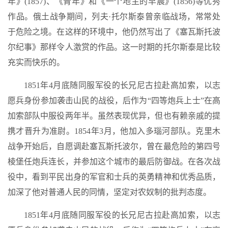
年》(1857)、《青年》和《一个地主的早晨》(1856)等优秀
作品。俄土战争期间，列夫·托尔斯泰曾亲临战场，常常处
于危险之境。在这样的环境中，他仍然写出了《塞瓦斯托波
尔纪事》那样令人激赏的作品。这一时期的托尔斯泰是比较
充实而快乐的。
1851年4月底随同服军役的长兄尼古拉赴高加索，以志
愿兵身份参加袭击山民的战役，后作为“四等炮兵上士”在高
加索部队中服役两年半。虽然表现优异，但也有赖亲戚的提
携才晋升为准尉。1854年3月，他加入多瑙河部队。克里木
战争开始后，自愿调赴塞瓦斯托波尔，曾在最危险的第四号
棱堡任炮兵连长，并参加这个城市的最后防御战。在各次战
役中，看到平民出身的军官和士兵的英勇精神和优秀品质，
加深了他对普通人民的同情，坚定对农奴制的批判态度。
1851年4月底随同服军役的长兄尼古拉赴高加索，以志