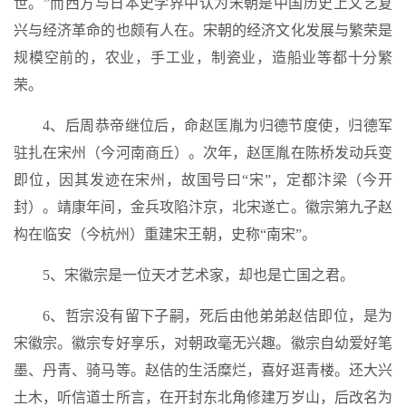
世。”而西方与日本史学界中认为宋朝是中国历史上文艺复
兴与经济革命的也颇有人在。宋朝的经济文化发展与繁荣是
规模空前的，农业，手工业，制瓷业，造船业等都十分繁
荣。
4、后周恭帝继位后，命赵匡胤为归德节度使，归德军
驻扎在宋州（今河南商丘）。次年，赵匡胤在陈桥发动兵变
即位，因其发迹在宋州，故国号曰“宋”，定都汴梁（今开
封）。靖康年间，金兵攻陷汴京，北宋遂亡。徽宗第九子赵
构在临安（今杭州）重建宋王朝，史称“南宋”。
5、宋徽宗是一位天才艺术家，却也是亡国之君。
6、哲宗没有留下子嗣，死后由他弟弟赵佶即位，是为
宋徽宗。徽宗专好享乐，对朝政毫无兴趣。徽宗自幼爱好笔
墨、丹青、骑马等。赵佶的生活糜烂，喜好逛青楼。还大兴
土木，听信道士所言，在开封东北角修建万岁山，后改名为