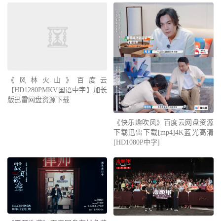
《风林火山》百度云
【HD1280PMKV国语中字】加长
版迅雷网盘资源下载
《快乐趣吹风》百度云网盘资源
下载迅雷下载[mp4]4K蓝光高清
[HD1080P中字]