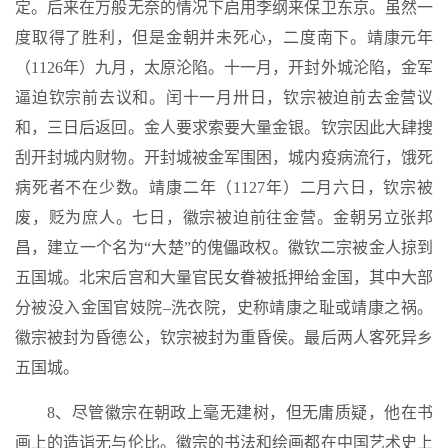
定。后来在万般无奈的情况下启用李纲来保卫东京。虽然一
度取得了胜利，但是金朝并未死心，二度南下。靖康元年
（1126年）九月，太原沦陷。十一月，开封外城沦陷，金军
逼迫钦宗前去议和。闰十一月卅日，钦宗被迫前去金营议
和，三日后返回。金人要求索要大量金银。钦宗因此大肆搜
刮开封城内财物。开封城被金军围困，城内疫病流行，饿死
病死者不在少数。靖康二年（1127年）二月六日，钦宗被
废，贬为庶人。七日，徽宗被迫前往金营。金朝另立张邦
昌，建立一个名为“大楚”的傀儡政权。徽钦二宗被金人掠到
五国城。北宋后宫和大量官民女眷被抵押给金国，其中大部
分被没入金国官妓院–洗衣院，史称靖康之耻或靖康之祸。
徽宗被封为昏德公，钦宗被封为重昏侯。最后两人客死异乡
五国城。
8、尽管徽宗在朝政上毫无建树，但无庸质疑，他在书
画上的造诣无与伦比。徽宗的书法和绘画都在中国艺术史上