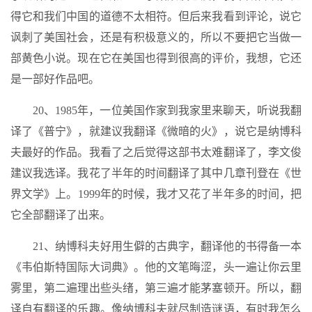
得它和我们中国的道德不太相符。但后来我看到评论，说它
讽刺了美国社会，还是有积极意义的，所以不要把它当做一
部黄色小说。现在它在美国也得到很高的评价，我想，它还
是一部好作品吧。
20、1985年，一位美国作家到我家里来聊天，听说我翻
译了《普宁》，就建议我翻译《微暗的火》，说它是纳博科
夫最好的作品。我看了之后觉得这部书太难翻译了，李文俊
建议我选译。我花了半年的时间翻译了其中几章刊登在《世
界文学》上。1999年的时候，我才又花了半年多的时间，把
它全部翻译了出来。
21、纳博科夫好用生僻的古典字，翻译他的书得备一本
《韦伯斯特国际大词典》。他的文笔晦涩，头一遍让你云里
雾里，第二遍理出些头绪，第三遍才能茅塞顿开。所以，翻
译自有翻译的乐趣。像纳博科夫就尽制造谜语，有时我怎么