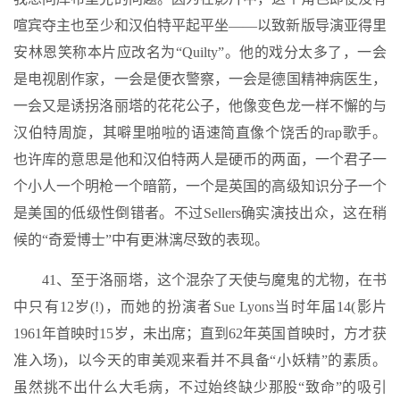
喧宾夺主也至少和汉伯特平起平坐——以致新版导演亚得里
安林恩笑称本片应改名为“Quilty”。他的戏分太多了，一会
是电视剧作家，一会是便衣警察，一会是德国精神病医生，
一会又是诱拐洛丽塔的花花公子，他像变色龙一样不懈的与
汉伯特周旋，其噼里啪啦的语速简直像个饶舌的rap歌手。
也许库的意思是他和汉伯特两人是硬币的两面，一个君子一
个小人一个明枪一个暗箭，一个是英国的高级知识分子一个
是美国的低级性倒错者。不过Sellers确实演技出众，这在稍
候的“奇爱博士”中有更淋漓尽致的表现。
41、至于洛丽塔，这个混杂了天使与魔鬼的尤物，在书
中只有12岁(!)，而她的扮演者Sue Lyons当时年届14(影片
1961年首映时15岁，未出席；直到62年英国首映时，方才获
准入场)，以今天的审美观来看并不具备“小妖精”的素质。
虽然挑不出什么大毛病，不过始终缺少那股“致命”的吸引