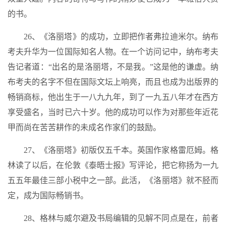
的书。
26、《洛丽塔》的成功，立即把作者弗拉迪米尔。纳布
考夫升华为一位国际知名人物。在一个访问记中，纳布考夫
告记者道：“出名的是洛丽塔，不是我。”这是他的谦虚。纳
布考夫的名字不但在国际文坛上响亮，而且也成为出版界的
畅销商标，他出生于一八九九年，到了一九五八年才在西方
享受盛名，当时已六十岁。他的成功可以作为对那些年近花
甲而尚在苦苦耕作的未成名作家们的鼓励。
27、《洛丽塔》初版仅五千本。英国作家格雷厄姆。格
林读了以后，在伦敦《泰晤士报》写评论，把它称扬为一九
五五年最佳三部小税中之一部。此活，《洛丽塔》就不胫而
定，成为国际畅销书。
28、格林与威尔避及书局编辑的见解不同点是在，前者