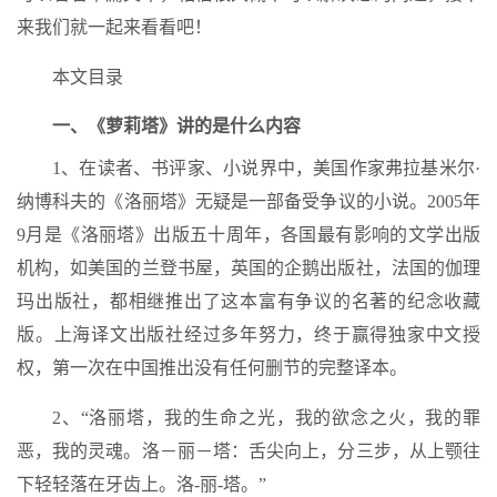
来我们就一起来看看吧！
本文目录
一、《萝莉塔》讲的是什么内容
1、在读者、书评家、小说界中，美国作家弗拉基米尔·
纳博科夫的《洛丽塔》无疑是一部备受争议的小说。2005年
9月是《洛丽塔》出版五十周年，各国最有影响的文学出版
机构，如美国的兰登书屋，英国的企鹅出版社，法国的伽理
玛出版社，都相继推出了这本富有争议的名著的纪念收藏
版。上海译文出版社经过多年努力，终于赢得独家中文授
权，第一次在中国推出没有任何删节的完整译本。
2、“洛丽塔，我的生命之光，我的欲念之火，我的罪
恶，我的灵魂。洛－丽－塔：舌尖向上，分三步，从上颚往
下轻轻落在牙齿上。洛-丽-塔。”