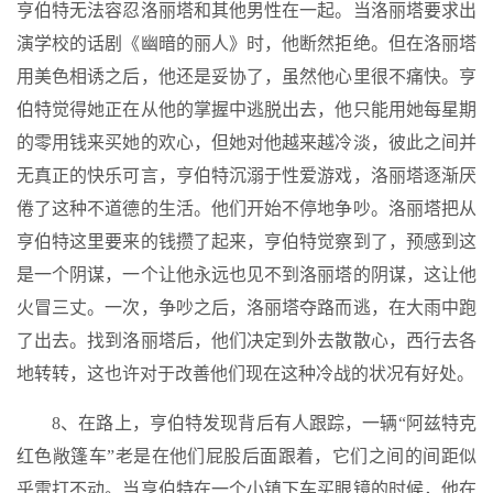
亨伯特无法容忍洛丽塔和其他男性在一起。当洛丽塔要求出
演学校的话剧《幽暗的丽人》时，他断然拒绝。但在洛丽塔
用美色相诱之后，他还是妥协了，虽然他心里很不痛快。亨
伯特觉得她正在从他的掌握中逃脱出去，他只能用她每星期
的零用钱来买她的欢心，但她对他越来越冷淡，彼此之间并
无真正的快乐可言，亨伯特沉溺于性爱游戏，洛丽塔逐渐厌
倦了这种不道德的生活。他们开始不停地争吵。洛丽塔把从
亨伯特这里要来的钱攒了起来，亨伯特觉察到了，预感到这
是一个阴谋，一个让他永远也见不到洛丽塔的阴谋，这让他
火冒三丈。一次，争吵之后，洛丽塔夺路而逃，在大雨中跑
了出去。找到洛丽塔后，他们决定到外去散散心，西行去各
地转转，这也许对于改善他们现在这种冷战的状况有好处。
8、在路上，亨伯特发现背后有人跟踪，一辆“阿兹特克
红色敞篷车”老是在他们屁股后面跟着，它们之间的间距似
乎雷打不动。当亨伯特在一个小镇下车买眼镜的时候，他在