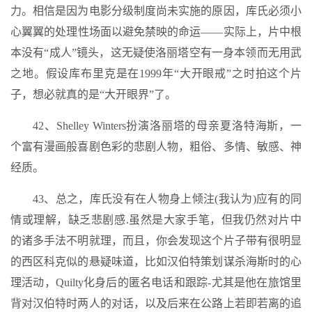
力。相信是因为电影分级制度尚未实施的原因，库氏必须小
心翼翼的处理性场面以避免禁映的命运——实际上，片中根
本没有“成人”镜头，这无疑使洛丽塔空有一身本领而无用武
之地。假设库布里克是在1999年“大开眼戒”之时拍这个片
子，想必就真的是“大开眼界”了。
42、Shelley Winters扮演洛丽塔的母亲夏洛特海斯，一
个富有漫画般喜剧色彩的悲剧人物，粗俗、多情、敏感、神
经质。
43、总之，库氏没有在人物身上倾注(我认为)应有的同
情或理解，缺乏悲剧感.虽然是大家手笔，但我仍然对片中
的诸多手法不明就理，而且，你会发现这个片子带有很明显
的西区科克似的悬疑味道，比如汉伯特策划谋杀海斯时的心
理活动，Quilty化身后的匿名电话和跟踪-尤其是他在旅馆里
背对汉伯特时两人的对话，以及后来在公路上若即若离的追