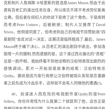
克和制片人詹姆斯 B哈里斯的首选是James Mason.但由于此
君有百老汇的演出任务在身，所以库氏不得不考虑劳伦斯奥
立弗。但后者在经纪人的劝说下拒绝了这个角色，于是库转
而考虑Peter Ustinov，后被刷掉；制片人又推荐了David
Niven，他倒是同意了，但考虑到自己的电视节目赞助商”四
星剧院”会反对这一决定，这厮还是临阵脱逃了.最后，James
Mason终于痛下决心，从百老汇的演出剧目中退出，参加洛
丽塔一片的摄制.然而遗憾的是，这个演过西北偏北的“恶棍”
总是一脸坏相，我始终看不到他诠释的汉伯特表现出剧烈的
感情调动。影片一开始就是故事的结尾：汉伯特枪杀
Quilty。据说是因为发行商想让汉伯特被观众发现是恋童癖
者之前先成为冷血杀手，这样就不会有人同情他的遭遇(!)。
40、扮演迷人而危险的电视剧作家Quilty的是Peter
Sellers。你也许奇怪为什么我第二个就提到了他，这也正是
我想问库布里克的问题。因为在影片中，这个角色即使没有