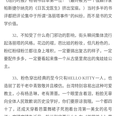
《纽约时报》畅销书目单第一位！（最终被另一个俄籍作家
帕斯捷尔纳克的《日瓦戈医生》挤出宝座。）当时多半的书
评都把评论集中于所谓“洛丽塔事件”的纠纷，而不是书的文
学价值。
32、不知受了什么奇门邪功的影响，街头瞬间集体流行
起洛丽塔的风格。花边的褶，芭比娃的粉妆，但凡粉色的，
粉红粉绿粉兰都往身上堆积，一定要搞出复古的样子，一定
要配件多多，一定要看起来像一个从古堡里爬出的鬼娃娃公
主。
33、粉色穿出经典的至今只有HELLO KITTY一人，也
造就了若干老中青致敬并且模仿。台湾特别容易出这种可爱
教主，小有杨丞琳，老有萧蔷。一个眼里含着泪，粉脸无辜
向全体人民致歉说历史没学好，你们要原谅我哦。一个都四
十了，还成天穿着芭蕾舞裙子死抱着台湾第一美女的名号