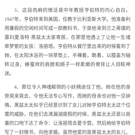
3、这段肉麻的情话是中年教授亨伯特的内心自白。
1947年，亨伯特来到美国，任教于比利亚斯大学。他准备利
用暑假的空闲时间写成一部教科书，于是他来到兰之蒂镇的
寡妇夏洛特·黑兹太太家寄居，在那里他遇上了让他一生魂
牵梦萦的女孩：洛丽塔。亨伯特从餐厅里出来的时候看到了
她，在太阳沐浴的一块草垫上，半裸着，跪着，以膝盖为轴
转过身，蜂蜜样的肩膀和绸子一样柔嫩的脊背让人目眩神
迷。
4、那位令人神魂颠倒的小妖精迷住了他。她在他的身
旁晃来晃去，令他无法专心写作，而她的母亲也对他一见钟
情。黑兹太太似乎已经意识到了女儿对她亨伯特太太这个位
置的威胁，在他们去滴漏湖度假的时候，黑兹太太还是以商
量的口吻下达了命令：让洛丽塔去夏令营。然后她给亨伯特
写了一封情书，向他求婚。虽然他爱的是黑兹太太的女儿，