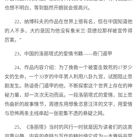
也想不明白，等到豁然开朗就会很高兴。
22、纳博科夫的作品在世界上很有名，但在中国知道他
的人不多，大约是因为他没有象米兰·昆德拉那样被宣传得
厉害。”
23、中国的洛丽塔式的爱情书籍——奇门遁甲
24、作品内容介绍：为了挽救一个被雷击致死的17岁少
女的生命，一个33岁的中年男人利用八卦九宫，试图阻止悲
剧发生。熟谙奇门遁甲的他，不断探索这个世界上存在的神
秘力量，却一次次无功而返。一段洛丽塔式的爱情，加上悲
伤曲折的故事情节，周德东用想象恣意汪洋的文字，用爱情
与恐怖两条主线串起一张密集不透的悬疑之网。
25、《洛丽塔》当时的风行一时就是因为读者们的这类
双重兴趣。内容的奇特与写作的精妙使它成为一本雅俗共赏