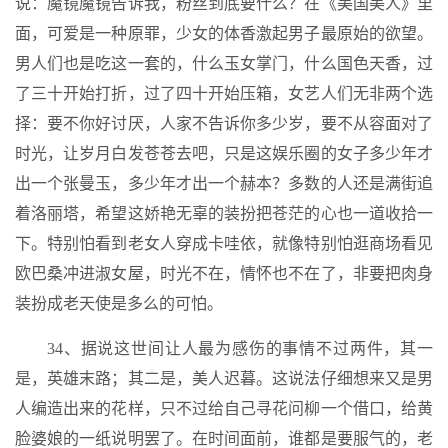
说：魔镜魔镜告诉我，粉丝到底要什么？在《美国美人》里
面，可爱是一种原罪，少女的体香激起男子最原始的欲望。
男人们也是吃这一套的，什么玉女掌门，什么国色天香，过
了三十开始打折，过了四十开始压箱，女艺人们无非两个选
择：要不你好讨厌，人家不告诉你多少岁，要不从容面对了
时光，让岁月白发苍苍去吧，只是这娱乐圈的女子多少年才
出一个张曼玉，多少年才出一个赫本？多数的人还是满街追
着洛丽塔，希望这娇艳无辜的装扮把苍茫的心也一道收拾一
下。特别怕看到老女人穿成卡哇依，就像特别怕逛商场看见
欧巴桑冲进淑女屋，时光不在，情怀也不在了，非要把肉身
装扮成老天使是多么的可怕。
34、据说这世间让人最为感伤的事情不过两件，其一
是，英雄末路；其二是，美人迟暮。这说法仔细想来又是男
人编造出来的花样，只不过给自己寻花问柳一个借口，给黄
脸婆娘的一纸说明罢了。在时间面前，谁都是要服气的，老