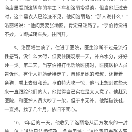
商店里看到这辆车的车主下车和洛丽塔攀谈。但当他赶过去
时，这个黑衣人已踪迹不见，他问洛丽塔：“那人说什么？”
洛丽塔说：“他问我要张地图，肯定是迷路了。”亨伯特觉得
不妙，立即掉转车头，往回开。
9、洛丽塔生病了，住进了医院，医生诊断不过是流行
性感冒，没什么大碍，但要住院观察一天，补充水分，好好
睡一觉。第二天，当亨伯特打电话给医院时，医院医护人员
告诉他，有个人把她给接走了，自称是她的叔叔，还带着一
条狗，看上去很和善。亨伯特大吃一惊，他马上想到这些天
来一直跟踪他们的人，他觉得自己实在是太大意了。他赶到
医院，和医护人员大吵了一架，但于事无补。他踏破铁鞋，
一直找，找了几个月，依旧不死心。
10、3年后的一天，他收到了洛丽塔从远方发来的一封
信，信上说她已结婚怀孕，急需用钱：“请给我们寄张支票