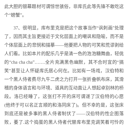
此大胆的银幕题材可谓惊世骇俗，非库氏此等先锋不敢吃这
个“螃蟹”。
37、很明显，库布里克是把这个故事当作“讽刺画”处理
了，因而其主旨更接近于文化层面上的嘲讽和隐喻，而不是
个体层面上的悲悯和描摹——他要把人物的可笑和荒谬剥给
人们看。比如本片的配乐几乎是清一色的泡泡糖舞曲，轻佻
的“cha cha cha”…….全片充满黑色幽默，其不合时宜的“搞
笑”甚至让人怀疑库氏居心何在。比如有一场戏，汉伯特和
一个黑人侍者费尽九牛二虎之力打开一张折叠帆布床，其滑
稽的身体语言和与环境、道具的互动直让人想起卓别林的桥
段。洛已经睡了，这张打不开的床可谓遂了汉伯特的心愿
(他终于可以名正言顺的和洛同床了)。但不幸的是，这张床
到底还是被多事的黑人侍者制伏了——汉伯特的性企图落
败，萎了.这个捣蛋的黑人侍者代替库布里克调笑着可怜的