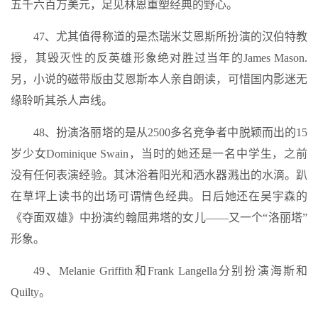
五千六百万美元，足见林恩重塑经典的野心。
47、尤其值得称道的是杰瑞米艾恩斯所扮演的汉伯特教
授，其毁灭性的反英雄形象绝对胜过当年的James Mason.
另，小说的磁带版由艾恩斯本人亲自朗读，可惜国内影迷无
缘聆听其杀人声线。
48、扮演洛丽塔的是从2500多名竞争者中脱颖而出的15
岁少女Dominique Swain，当时的她还是一名中学生，之前
没有任何表演经验。其沐浴着阳光和洒水器溅出的水滴。趴
在草坪上读书的出场可谓情色经典。日后她还在吴宇森的
《夺面双雄》中扮演约翰屈弗塔的女儿——又一个“洛丽塔”
形象。
49、Melanie Griffith和Frank Langella分别扮演海斯和
Quilty。