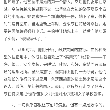
他知道了，他甚至不是她的第一个情人。然后他们驱车往家
赶。亨伯特越来越感到不安，觉得坐在旁边的洛丽塔像个索
命的小冤魂。她要求在一个加油站停一停，她下了车，很长
时间没有回来，当她重新上车时，要求亨伯特给她零钱，她
要往医院给妈妈打电话。亨伯特让她先上车，然后向她吐露
了实情，“你妈妈死了。”
6、从那时起，他们开始了遍游美国的旅行。在各种类
型的住宿地中，他很快就喜欢上了“实用汽车旅馆”———干
净、整洁、安全隐蔽，是睡觉、吵架、和好、贪婪而违法私
通的理想场所。虽然是旅行，但实际上他们一无所览，他们
这漫长的旅行只不过是用一条迂回蜿蜒的粘土路来亵渎这个
迷人、诚信、梦幻般的国度。最后，这段旅行走到了尽头，
亨伯特决定把他的“宝贝女儿”送到比尔兹利女子学校就读。
7、一切似乎都很让亨伯特满意。但有一点是致命的，