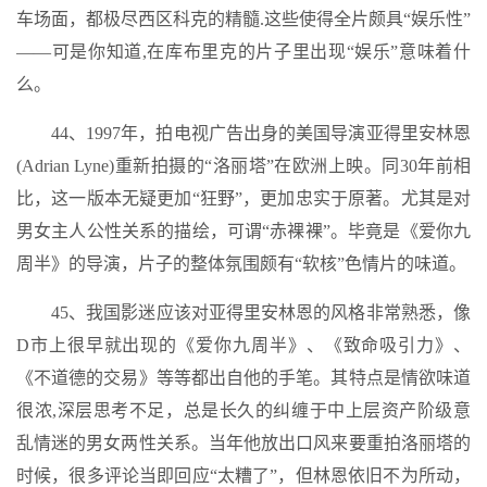
车场面，都极尽西区科克的精髓.这些使得全片颇具“娱乐性”
——可是你知道,在库布里克的片子里出现“娱乐”意味着什
么。
44、1997年，拍电视广告出身的美国导演亚得里安林恩
(Adrian Lyne)重新拍摄的“洛丽塔”在欧洲上映。同30年前相
比，这一版本无疑更加“狂野”，更加忠实于原著。尤其是对
男女主人公性关系的描绘，可谓“赤裸裸”。毕竟是《爱你九
周半》的导演，片子的整体氛围颇有“软核”色情片的味道。
45、我国影迷应该对亚得里安林恩的风格非常熟悉，像
D市上很早就出现的《爱你九周半》、《致命吸引力》、
《不道德的交易》等等都出自他的手笔。其特点是情欲味道
很浓,深层思考不足，总是长久的纠缠于中上层资产阶级意
乱情迷的男女两性关系。当年他放出口风来要重拍洛丽塔的
时候，很多评论当即回应“太糟了”，但林恩依旧不为所动，