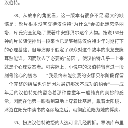
汉伯特。
38、从故事的角度看，这一版本有很多不足.最大的缺
憾是：影片根本没有交待汉伯特“为什么”会如此迷恋洛丽
塔，库氏完全忽略了原著中安娜贝尔这个人物。按说150分
钟的片长随便抻出一段来也已足够铺陈汉伯特少年时期打下
的心理基础，但导演似乎假定了观众对这个故事的来龙去脉
耳熟能详，因而砍去了必要的“前因”，使汉伯特几乎一上来
就是个心理变态者。可实际上，小说中的汉伯特曾有过一段
刻骨铭心的初恋——“我最终未能使我的安娜贝尔阶段保留
一个完整的结局也许是因为最初那次不成功的约会”——成
年后的汉伯特始终留恋着那种像童年一般纯真的美妙的感
觉，因而在他第一眼看到草地上穿着比基尼，戴着太阳镜，
沐浴在阳光中读书的洛丽塔之后，就彻底沦陷为她的俘虏。
39、扮演汉伯特教授的人选可谓几经周折。导演库布里