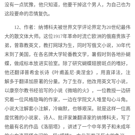
没有一点犹豫，他只知道，他要干掉这个男人，为自己也为
这段要命的恋情复仇。
12、作者：纳博科夫被世界文学评论界定为20世纪最伟
大的散文体大师。这位1917年革命时流亡欧洲的俄裔贵族子
弟，曾靠教英文，教打网球为生，同时写俄文小说，30年代
末到了美国，在各名牌大学轮番教文学，暑假时到各地扑蝴
蝶，做成标本放进实验室。除了研究蝴蝶翅膀斑点的嗜好，
他还翻译普希金长诗《叶甫盖尼·奥涅金》，用直译法，注
解多于翻译加原著的分量。为了生存，他改用英文写小说，
以康奈尔教书经验写的小说《微暗的火》，一位教授一边研
究着一位风格隐晦的作家，一边在学院文人堆里勾心斗角。
小说大注解套小注解，冷幽默，也够艰深。就是这样一位高
度优雅的小说家、诗人、批评家兼翻译家的纳博科夫，写了
他最有名的作品《洛丽塔》，讲述了一个中年男子和未成年