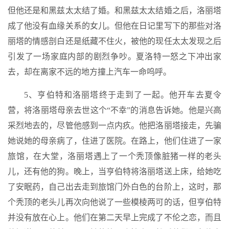
但他还是和黑兹太太结了婚。和黑兹太太结婚之后，洛丽塔
成了他没有血缘关系的女儿。但他在日记里写下的那些对洛
丽塔的情感剖白还是纸藏不住火，被他的现任太太发现之后
引发了一场家庭内部的剧烈争吵。夏洛特一怒之下冲出家
去，却在离家不远的地方撞上汽车一命呜呼。
5、亨伯特和洛丽塔终于走到了一起。他开车去夏令
营，将洛丽塔母亲去世这个“不幸”的消息告诉她。他是兴高
采烈地去的，尽管他感到一点内疚。他把洛丽塔接走，先骗
她说她的母亲病了，住进了医院。在路上，他们住进了一家
旅馆，在大堂，洛丽塔遇上了一个秃顶像脏猪一样的老头
儿，还有他的狗。晚上，当亨伯特将洛丽塔送上床，给她吃
了安眠药，自己出去走到旅馆门外白色的台阶上，这时，那
个秃顶的老头儿再次向他说了一些模棱两可的话，但亨伯特
并没有放在心上。他们在第二天早上完成了不伦之恋，而且