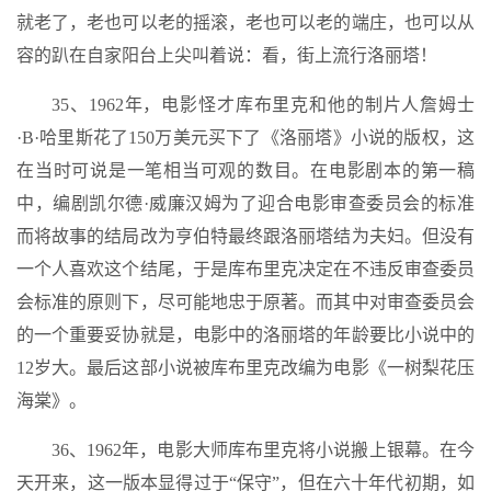
就老了，老也可以老的摇滚，老也可以老的端庄，也可以从
容的趴在自家阳台上尖叫着说：看，街上流行洛丽塔！
35、1962年，电影怪才库布里克和他的制片人詹姆士
·B·哈里斯花了150万美元买下了《洛丽塔》小说的版权，这
在当时可说是一笔相当可观的数目。在电影剧本的第一稿
中，编剧凯尔德·威廉汉姆为了迎合电影审查委员会的标准
而将故事的结局改为亨伯特最终跟洛丽塔结为夫妇。但没有
一个人喜欢这个结尾，于是库布里克决定在不违反审查委员
会标准的原则下，尽可能地忠于原著。而其中对审查委员会
的一个重要妥协就是，电影中的洛丽塔的年龄要比小说中的
12岁大。最后这部小说被库布里克改编为电影《一树梨花压
海棠》。
36、1962年，电影大师库布里克将小说搬上银幕。在今
天开来，这一版本显得过于“保守”，但在六十年代初期，如