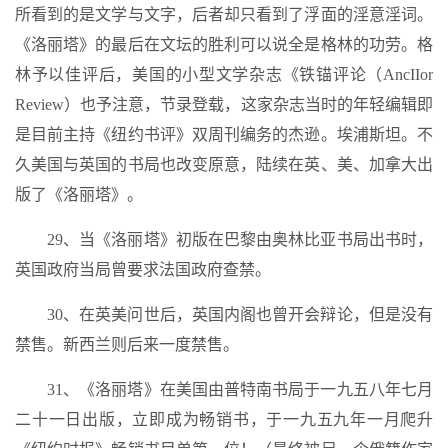
所看到的是文学与文字，后者却只看到了浮面的淫意淫词。
《洛丽塔》的最后在文坛的胜利可以说全是格林的功劳。格
林予以佳评后，美国的小型文学杂志《铁锚评论（AncIIor
Review）也予注意，节录登载，这家杂志当时的年轻编辑即
是目前主持《纽约书评》双周刊编务的杰逊。埃浦斯坦。不
久美国与英国的书局也改变原意，陆续在英、美、加拿大出
版了《洛丽塔》。
29、当《洛丽塔》初版在巴黎由奥林比亚书局出书时，
英国政府当局曾要求法国政府查禁。
30、在英美问世后，英国内阁也曾开会辩论，但是没有
禁售。新西兰则后来一度禁售。
31、《洛丽塔》在美国由普特南书局于一九五八年七月
二十一日出版，立即成为畅销书，于一九五九年一月爬升