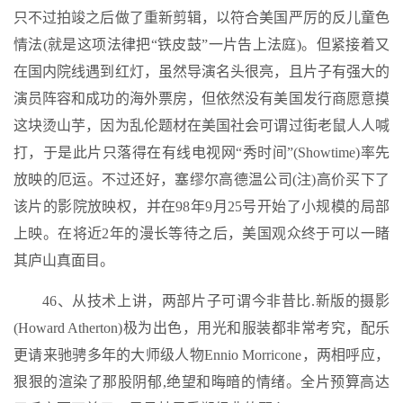
只不过拍竣之后做了重新剪辑，以符合美国严厉的反儿童色
情法(就是这项法律把“铁皮鼓”一片告上法庭)。但紧接着又
在国内院线遇到红灯，虽然导演名头很亮，且片子有强大的
演员阵容和成功的海外票房，但依然没有美国发行商愿意摸
这块烫山芋，因为乱伦题材在美国社会可谓过街老鼠人人喊
打，于是此片只落得在有线电视网“秀时间”(Showtime)率先
放映的厄运。不过还好，塞缪尔高德温公司(注)高价买下了
该片的影院放映权，并在98年9月25号开始了小规模的局部
上映。在将近2年的漫长等待之后，美国观众终于可以一睹
其庐山真面目。
46、从技术上讲，两部片子可谓今非昔比.新版的摄影
(Howard Atherton)极为出色，用光和服装都非常考究，配乐
更请来驰骋多年的大师级人物Ennio Morricone，两相呼应，
狠狠的渲染了那股阴郁,绝望和晦暗的情绪。全片预算高达