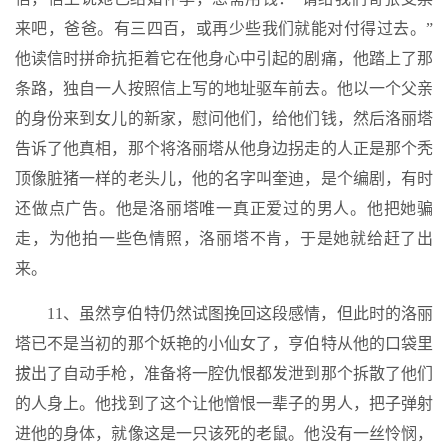
来吧，爸爸。有三四百，或再少些我们就能对付得过去。”
他读信时拼命抗拒着它在他身心中引起的剧痛，他踏上了那
条路，独自一人按照信上写的地址驱车前去。他以一个父亲
的身份来到女儿的新家，慰问他们，给他们钱，然后洛丽塔
告诉了他真相，那个将洛丽塔从他身边拐走的人正是那个秃
顶像脏猪一样的老头儿，他的名字叫奎迪，是个编剧，有时
还做点广告。他是洛丽塔唯一真正爱过的男人。他把她骗
走，为他拍一些色情照，洛丽塔不肯，于是她就给赶了出
来。
11、虽然亨伯特仍然试图挽回这段感情，但此时的洛丽
塔已不是当初的那个妖艳的小仙女了，亨伯特从他的口袋里
拔出了自动手枪，准备将一腔仇恨都发泄到那个拆散了他们
的人身上。他找到了这个让他憎恨一辈子的男人，把子弹射
进他的身体，就像这是一只该死的老鼠。他没有一丝怜悯，