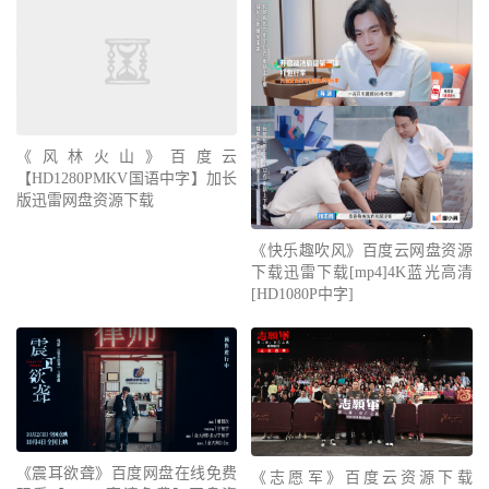
《风林火山》百度云
【HD1280PMKV国语中字】加长
版迅雷网盘资源下载
《快乐趣吹风》百度云网盘资源
下载迅雷下载[mp4]4K蓝光高清
[HD1080P中字]
《震耳欲聋》百度网盘在线免费
《志愿军》百度云资源下载