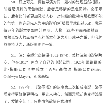
50、综上可见，两位导演对同一题材的处理截然相反。
前者是讽刺的黑色幽默，后者是移情的黑色哥特。必须承
认，后者比前者更加激动人心，对情绪的搅动有股欲罢不能
的气势。也许是先入为主的影响(新版很早就出过vcd)，我觉
得97年的版本更加原汁原味，人物丰满,各方面都很精致。
虽然诋毁大师库布里克的版本有沦为乱臣贼子之嫌，但我仍
然坚持认为，新版要更胜一筹。
51、注：塞缪尔高德温(1882-1974)，美籍波兰电影制片
商，他在1917年创立了自己的电影公司，1925年跟路易斯·
比·梅耶公司合并成立了迈拓-高德温-梅耶公司(Metro-
Goldwyn-Mayer)，即米高梅。
52、1997年，《洛丽塔》的故事第二次拍成电影，洛丽
塔变得更鲜艳更明亮，更让人动心，然而意境却也变得浅薄
了，爱情空茫了，只剩情色欲望在蠢动着。