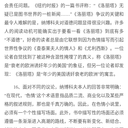
会责任问题。《纽约时报》的一篇书评称：“《洛丽塔》无
疑已是图书世界的一桩新闻……”《洛丽塔》争议的关键和
最令人难解的是，纳博科夫对道德问题显得很没兴趣。许多
人的阅读动机可能确实出于要看一看《洛丽塔》到底有多
“不道德”，好奇的读者总是由它联想到因为色情描写而引起
世界性争议的《查泰莱夫人的情人》和《尤利西斯》。一位
论者自觉找到了被这种含混性掩埋了的真义，称《洛丽塔》
是“衰老的欧洲诱奸年少的美国”的象征，但另一位论者却发
现：《洛丽塔》是“年少的美国诱奸衰老的欧洲”的寓言。
16、面对不同的议论，纳博科夫本人的回答非常明确：
“在现代，‘色情’这个术语意指品质二流、商业化以及某些严
格的叙述规则，那也是千真万确的。因此，在色情小说里，
必须有一个个性描写场面。此外，书中描写性的场面还必须
遵循一条渐渐进入高潮的路线，不断要有新变化、新结合、