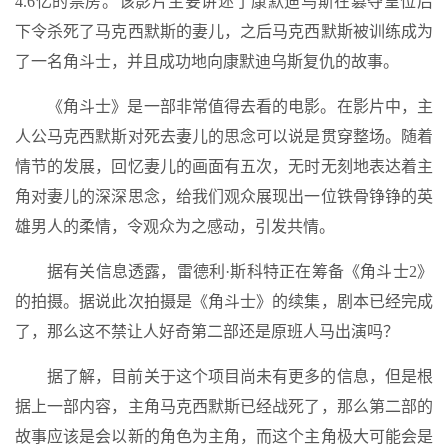
4.6亿的票房。该影片主要讲述了康默迪乌斯在篡夺皇位后
下令杀死了马克西默斯的妻儿，之后马克西默斯被训练成为
了一名角斗士，并且成功地向康默迪乌斯复仇的故事。
《角斗士》是一部非常值得去看的电影。在影片中，主
人公马克西默斯对死去妻儿的思念可以说是贯穿整场。随着
情节的发展，回忆妻儿的画面有五次，无时无刻地表达着主
角对妻儿的深深思念，给我们观众展现出一位铁骨铮铮的英
雄男人的柔情，令观众为之感动，引发共情。
据有关信息透露，雷德利·斯科特正在筹备《角斗士2》
的拍摄。据说此次拍摄是《角斗士》的续集，剧本已经完成
了，那么这不禁让人好奇第二部还是原班人马出演吗？
据了解，目前关于这个项目尚未有更多的信息，但是根
据上一部内容，主角马克西默斯已经战死了，那么第二部的
故事应该是会以新的角色为主角，而这个主角极大可能会是