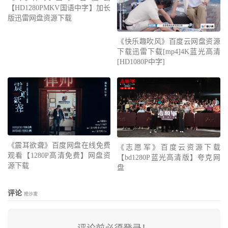
【HD1280PMKV国语中字】加长
版迅雷网盘资源下载
《快乐趣吹风》百度云网盘资源
下载迅雷下载[mp4]4K蓝光高清
[HD1080P中字]
《震耳欲聋》百度网盘在线免费
《志愿军》百度云资源下载
观看【1280P高清免费】网盘资
【bd1280P蓝光高清版】夸克网
源下载
盘
评论
抢沙发