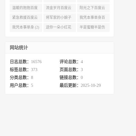
度云资源 (3)
(3)
(3)
温暖的抱抱百度
流金岁月百度云
阳光之下百度云
云 (3)
完整网盘 (3)
(3)
紧急救援百度云
将军家的小娘子
我凭本事单身百
资源 (2)
百度云 (2)
度云资源 (2)
我凭本事单身 (2)
送你一朵小红花
半是蜜糖半是伤
百度云 (2)
百度云资源 (2)
网站统计
日志总数：
16576
评论总数：
4
标签总数：
373
页面总数：
3
分类总数：
8
链接总数：
0
用户总数：
5
最后更新：
2025-10-29