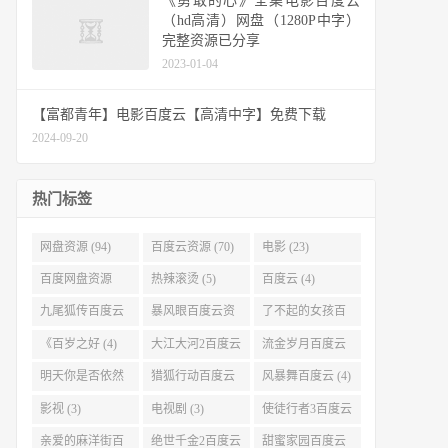
《勇敢的心》全集电影百度云
（hd高清）网盘（1280P中字）
完整资源已分享
2023-01-04
【富都青年】电影百度云【高清中字】免费下载
2024-09-20
热门标签
网盘资源 (94)
百度云资源 (70)
电影 (23)
百度网盘资源
热辣滚烫 (5)
百度云 (4)
(11)
九尾狐传百度云
暴风眼百度云资
了不起的女孩百
(4)
源 (4)
度云 (4)
《百岁之好 (4)
大江大河2百度云
流金岁月百度云
(4)
(4)
明天你是否依然
猎狐行动百度云
风暴舞百度云 (4)
爱我百度云 (4)
(4)
影视 (3)
电视剧 (3)
使徒行者3百度云
资源 (3)
亲爱的麻洋街百
绝世千金2百度云
甜蜜家园百度云