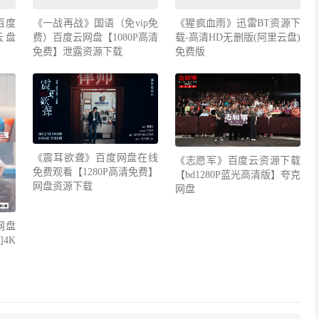
百度
《一战再战》国语（免vip免
《猩疯血雨》迅雷BT资源下
云盘
费）百度云网盘【1080P高清
载-高清HD无删版(阿里云盘)
免费】泄露资源下载
免费版
《震耳欲聋》百度网盘在线
《志愿军》百度云资源下载
免费观看【1280P高清免费】
【bd1280P蓝光高清版】夸克
网盘资源下载
网盘
网盘
4K