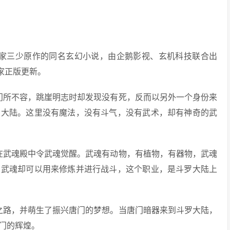
唐家三少原作的同名玄幻小说，由企鹅影视、玄机科技联合出
独家正版更新。
门所不容，跳崖明志时却发现没有死，反而以另外一个身份来
罗大陆。这里没有魔法，没有斗气，没有武术，却有神奇的武
在武魂殿中令武魂觉醒。武魂有动物，有植物，有器物，武魂
的武魂却可以用来修炼并进行战斗，这个职业，是斗罗大陆上
之路，并萌生了振兴唐门的梦想。当唐门暗器来到斗罗大陆，
门的辉煌。