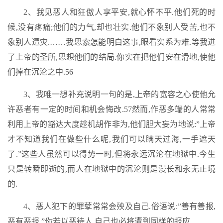
2、我见恶人和狂傲人享平安,就心怀不平.他们死的时
候,没有疼痛;他们的力气,却也壮实.他们不象别人受苦,也不
象别人遭灾.……我思索怎能明白这事,眼看实系为难.等我进
了上帝的圣所,思想他们的结局.你实在把他们安在滑地,使他
们掉在沉沦之中.56
3、我唯一想补充说明一句的是,上帝的宽容之心使他允
许恶者有一定的时间和机会悔改.57然而,作恶多端的人常常
利用上帝的豁达大度趁机胡作非为,他们胆大妄为地说:”上帝
才不知道我们在做些什么呢,我们可以瞒天过海,一手遮天
了.”这些人虽然可以得势一时,但将永远沉沦在地狱中.今生
只是转瞬即逝的,而人在地狱中的沉沦则是漫长和永无止境
的.
4、恶人犯下的罪孽常常会殃及自己.俗语说:”善有善报,
恶有恶报.”你若以恶待人,自己也必将遭到同样的报应.