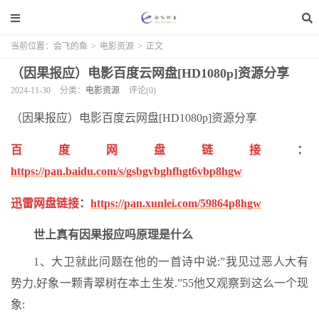
当前位置：
会飞的鱼
>
电影资源
>
正文
（因果报应）电影百度云网盘[HD1080p]资源分享
2024-11-30
分类：
电影资源
评论(0)
（因果报应）电影百度云网盘[HD1080p]资源分享
百度网盘链接
：
https://pan.baidu.com/s/gsbgvbghfhgt6vbp8hgw
迅雷网盘链接
：
https://pan.xunlei.com/59864p8hgw
世上真有因果报应吗原理是什么
1、大卫就此问题在他的一首诗中说:”我见过恶人大有
势力,好象一颗青翠树在本土生发.”55他又观察到这么一个现
象: