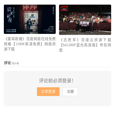
《震耳欲聋》百度网盘在线免费
《志愿军》百度云资源下载
观看【1280P高清免费】网盘资
【bd1280P蓝光高清版】夸克网
源下载
盘
评论
抢沙发
评论前必须登录！
立即登录
注册