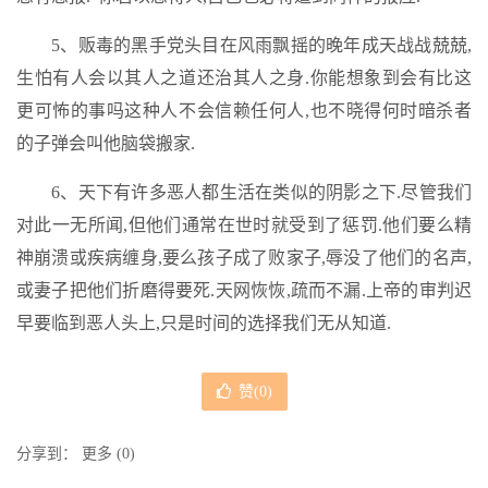
5、贩毒的黑手党头目在风雨飘摇的晚年成天战战兢兢,
生怕有人会以其人之道还治其人之身.你能想象到会有比这
更可怖的事吗这种人不会信赖任何人,也不晓得何时暗杀者
的子弹会叫他脑袋搬家.
6、天下有许多恶人都生活在类似的阴影之下.尽管我们
对此一无所闻,但他们通常在世时就受到了惩罚.他们要么精
神崩溃或疾病缠身,要么孩子成了败家子,辱没了他们的名声,
或妻子把他们折磨得要死.天网恢恢,疏而不漏.上帝的审判迟
早要临到恶人头上,只是时间的选择我们无从知道.
赞(
0
)
分享到：
更多
(
0
)