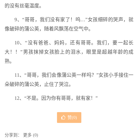
的没有丝毫温度。
9、“哥哥，我们没有家了！呜…”女孩细碎的哭声，就
像破碎的蒲公英，随着风飘荡在空气中。
10、“没有爸爸、妈妈，还有哥哥。我们，要一起长
大！！”男孩抹掉女孩脸上的泪水，眼里是超越年龄的成
熟。
11、“哥哥，我们会像蒲公英一样吗？”女孩小手接住一
朵破碎的蒲公英，止住了哭泣。
12、“不是。因为你有哥哥，就有家！”
赞(
0
)
分享到：
更多
(
0
)