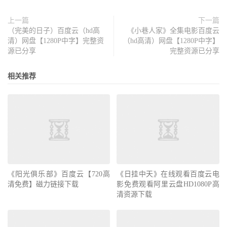
上一篇
下一篇
（完美的日子）百度云（hd高
《小巷人家》全集电影百度云
清）网盘【1280P中字】完整资
（hd高清）网盘【1280P中字】
源已分享
完整资源已分享
相关推荐
《阳光俱乐部》百度云【720高
《日挂中天》在线观看百度云电
清免费】磁力链接下载
影免费观看阿里云盘HD1080P高
清资源下载