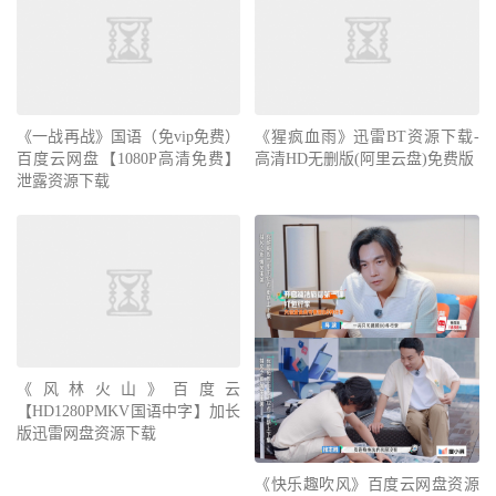
《一战再战》国语（免vip免费）
《猩疯血雨》迅雷BT资源下载-
百度云网盘【1080P高清免费】
高清HD无删版(阿里云盘)免费版
泄露资源下载
《风林火山》百度云
【HD1280PMKV国语中字】加长
版迅雷网盘资源下载
《快乐趣吹风》百度云网盘资源