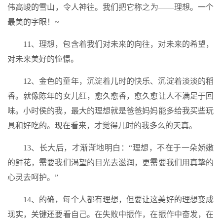
伟高峻的雪山，令人神往。我们把它称之为——理想。一个
最美的字眼！~
11、理想，包含着我们对未来的向往，对未来的希望，
对未来美好的憧憬。
12、金色的童年，沉淀着儿时的快乐、沉淀着淡淡的稻
香。就像陈年的女儿红，愈久愈香，愈久愈让人不满足于回
味。小时侯的我，最大的理想就是爸爸妈妈能多给我买些玩
具和好吃的。现在看来，才觉得儿时的我多么的天真。
13、长大后，才渐渐地明白：“理想，不在于一朵娇嫩
的鲜花，需要我们渴望的目光去滋润，更需要我们用真挚的
心灵去呵护。”
14、的确，每个人都有理想，但要让这美好的理想变成
现实，关键还要看自己。在失败中振作，在振作中奋发，在