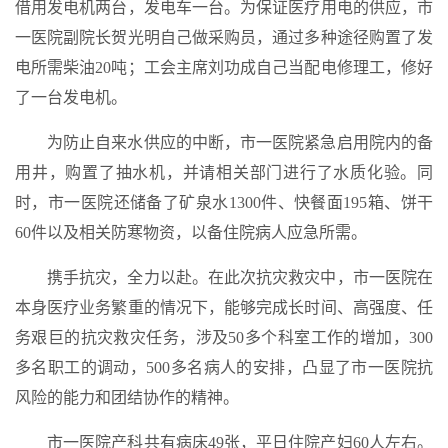
借用发电机两台，发电车一台。为保证医疗用电的供应，市
一医院副院长贺光明自己做采购员，通过多种途径购置了发
电所需柴油20吨；工会主席刘功成自己当配电修理工，修好
了一台发电机。
为防止自来水供应的中断，市一医院紧急启用院内的备
用井，购置了抽水机，并请相关部门进行了水质化验。同
时，市一医院还储备了矿泉水1300件、快餐面195箱、饼干
60件以及相关防寒物资，以备住院病人应急所需。
携手抗灾，全力以赴。在此次抗灾救灾中，市一医院在
本身医疗业务繁重的情况下，能够完成长时间、高强度、任
务艰巨的抗灾救灾任务，涉及50多个科室工作的增加，300
多名职工的调动，500多名病人的安排，凸显了市一医院抗
风险的能力和团结协作的精神。
市一医院产科共有病床49张，平日住院产妇60人左右。