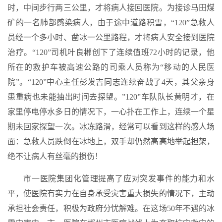
时，中间步行两三公里，才将病人接回医院。为接诊马田煤
矿的一名肺部感染病人，由于途中道路积雪，“120”急救人
员经一个多小时、凿冰一公里路程，才将病人安全接到医院
治疗。“120”司机叶良郴创下了连续值班72小时的记录，他
所在的救护车被高速公路的司乘人员称为“移动的人民医
院”。“120”中心主任彭发吉同志连续奋战了4天，其父亲身
患重病也未能抽出时间去探望。”120”车队队长黄明才，在
家里停电停水多日的情况下，一心扑在工作上，连续一个星
期未回家探望一次。冰冻路滑，经常可以看到这样的感人场
面：急救人员跌倒在冰地上，双手却仍然高高地举起担架，
绝不让病人有丝毫的损伤！
市一医院集团化管理提高了应对突发事件的能力和水
平，使医院有实力在自身承受灾害重大损失的情况下，主动
承担社会责任，积极为政府分忧解难。在这场50年不遇的冰