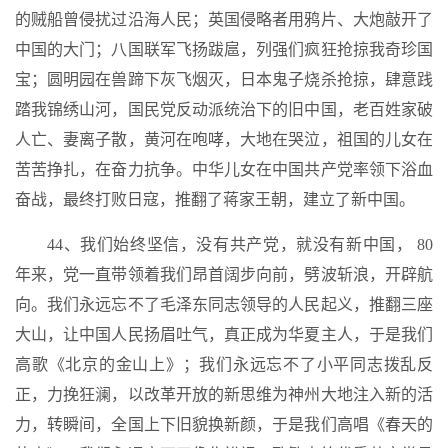
的贼船曾侵扰过沿海人民；英国侵略者用鸦片、大炮敲开了
中国的大门；八国联军飞扬跋扈，列强们疯狂抢掠我奇珍国
宝；圆明园在兽蹄下灰飞烟灭，日本鬼子烧杀抢掠，肆意践
踏我锦绣山河，国民党反动派统治下的旧中国，老百姓家破
人亡、妻离子散，黄河在咆哮，大地在哭泣，祖国的儿女在
苦苦挣扎，在奋力抗争。中华儿女在中国共产党率领下浴血
奋战，最终打败日寇，推翻了蒋家王朝，建立了新中国。
44、我们始终坚信，没有共产党，就没有新中国， 80
年来，党一直带领着我们昂首阔步向前，劈波斩浪，开辟航
向。我们永远忘不了毛泽东同志领导的人民起义，推翻三座
大山，让中国人民扬眉吐气，真正成为华夏主人，于是我们
高歌《北京的金山上》；我们永远忘不了小平同志拨乱反
正，力挽狂澜，以改革开放的新思维为神州大地注入新的活
力，转瞬间，全国上下旧貌换新颜，于是我们高唱《春天的