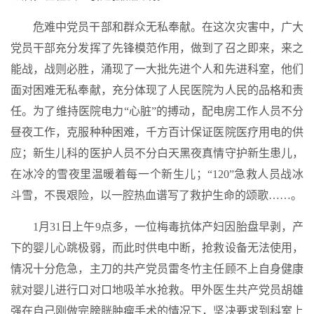
危难中党员干部和群众无私奉献。在这次灾害中，广大
党员干部充分发挥了先锋模范作用，做到了召之即来，来之
能战，战则必胜，涌现了一大批先进个人和先进科室，他们
面对困难无私奉献，充分体现了人民医院为人民的品格和责
任。为了维持医院电力“心脏”的搏动，配电房工作人员不分
昼夜工作，克服种种困难，千方百计保证医院医疗用电的供
应；新生儿科的医护人员不分白天黑夜真情守护新生患儿，
在冰冷的雪夜里温暖着每一个新生儿；“120”急救人员战冰
斗雪，不畏艰险，以一腔热血谱写了救护生命的颂歌……。
1月31日上午9点多，一位梅毒抗体产妇因胎盘早剥，产
下的婴儿心跳极弱，而此时供电中断，抢救设备无法使用，
情况十分危急，主刀的共产党员雷冬竹主任顾不上自身健康
就对婴儿进行口对口地吸羊水抢救。甲外医生共产党员胡雄
强在自己刚做完膀胱肿瘤手术的情况下，坚决要求到科室上