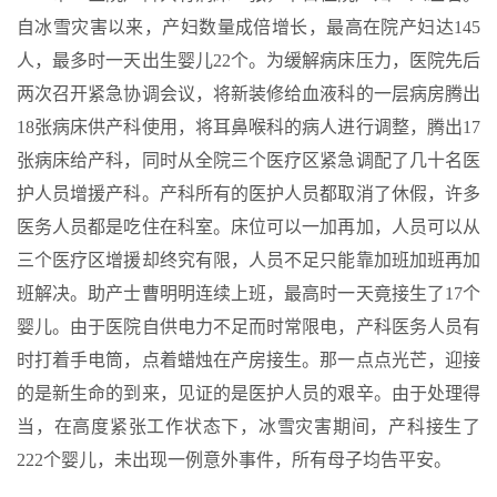
自冰雪灾害以来，产妇数量成倍增长，最高在院产妇达145
人，最多时一天出生婴儿22个。为缓解病床压力，医院先后
两次召开紧急协调会议，将新装修给血液科的一层病房腾出
18张病床供产科使用，将耳鼻喉科的病人进行调整，腾出17
张病床给产科，同时从全院三个医疗区紧急调配了几十名医
护人员增援产科。产科所有的医护人员都取消了休假，许多
医务人员都是吃住在科室。床位可以一加再加，人员可以从
三个医疗区增援却终究有限，人员不足只能靠加班加班再加
班解决。助产士曹明明连续上班，最高时一天竟接生了17个
婴儿。由于医院自供电力不足而时常限电，产科医务人员有
时打着手电筒，点着蜡烛在产房接生。那一点点光芒，迎接
的是新生命的到来，见证的是医护人员的艰辛。由于处理得
当，在高度紧张工作状态下，冰雪灾害期间，产科接生了
222个婴儿，未出现一例意外事件，所有母子均告平安。