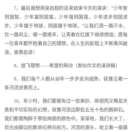
7、最后我想用梁启超的话来结束今天的演讲：“少年智
则国智，少年富则国富，少年强则国强，少年进步则国进
步，少年雄于地球，则国雄于地球。”让我们洒一路汗水，
饮一路风尘，嚼一跟艰辛，让青春在红旗下继续燃烧；愿每
一位青年都怀抱着自己的理想，在人生的航程上不断乘风破
浪，奋勇前进！
8、放飞理想——希望的萌动（类似作文的演讲稿）
9、我们每个人都从幼年一步步走向成熟，就像沿着一
条河流逆勇而上。
10、年少时，我们都曾有过一些美妙、绮丽而又略显天
真和不切实际的幻想，就像河流边那些五光十色的鹅卵石。
我们都曾陶醉于那些绚丽的颜色中。渐渐地，我们长大了，
目光由脚边的鹅卵石移向前方。河流的源头，屹立着一座雄