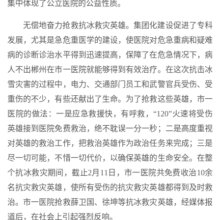
集中体现了公立医院的公益性质。
无偿地奋力抢救抗冰救灾英雄。集团化建设促进了专科
发展，尤其是急危重医学的建设，使医院对危急重病和疑难
病的诊断诊治水平得到迅速提高，保障了在危急情况下，病
人不出郴州在市一医院就能够得到有效治疗。在这次抗击冰
雪灾害的过程中，电力、交通部门员工和武警官兵受伤、受
重伤的不少，有些还献出了生命。为了抢救这些英雄，市一
医院的做法：一是应急救援快，有呼救，“120”火速将受伤
英雄接到医院免费救治，绝不耽误一分一秒；二是高度重视
对英雄的救治工作，把救治英雄作为政治任务来完成；三是
尽一切可能，不惜一切代价，以确保英雄的生命安全。在整
个抗冰救灾期间，截止2月11日，市一医院共免费收治10余
名抗灾救灾英雄，使所有受伤的抗灾救灾英雄都得到及时救
治。市一医院抢救薛卫国、徐坤等抗冰救灾英雄，经媒体报
道后，在社会上引起强烈反响。