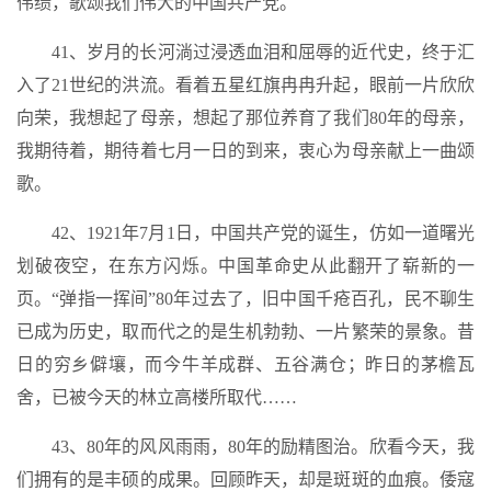
伟绩，歌颂我们伟大的中国共产党。
41、岁月的长河淌过浸透血泪和屈辱的近代史，终于汇
入了21世纪的洪流。看着五星红旗冉冉升起，眼前一片欣欣
向荣，我想起了母亲，想起了那位养育了我们80年的母亲，
我期待着，期待着七月一日的到来，衷心为母亲献上一曲颂
歌。
42、1921年7月1日，中国共产党的诞生，仿如一道曙光
划破夜空，在东方闪烁。中国革命史从此翻开了崭新的一
页。“弹指一挥间”80年过去了，旧中国千疮百孔，民不聊生
已成为历史，取而代之的是生机勃勃、一片繁荣的景象。昔
日的穷乡僻壤，而今牛羊成群、五谷满仓；昨日的茅檐瓦
舍，已被今天的林立高楼所取代……
43、80年的风风雨雨，80年的励精图治。欣看今天，我
们拥有的是丰硕的成果。回顾昨天，却是斑斑的血痕。倭寇