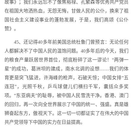
故事》；我们永远忘不了像焦裕禄、孔繁森等优秀共产党员
在祖国大地洒热血，无怨无悔，甘做人民的公仆，换来了祖
国社会主义建设事业的蓬勃发展，于是，我们高颂《公仆
赞》。
45、还记得40多年前美国总统杜鲁门曾预言：无论任何
人都解决不了中国人民的温饱问题。40多年后的今天，我们
的粮食产量跃居世界首位，彻底粉碎了这一谬论！“两弹一
星”的成功，葛洲坝的建成，南水北调的设想……我们的体
育更是突飞猛进，许海峰的枪声，石破天惊；中国女排“五
连冠”，光照千秋，乒乓球健儿们横扫千军，囊括众多奖
项。“东亚病夫”的耻辱，被中国人民雪洗干净。香港、澳门
的回归，再一次向全世界展示了中国的统一、强盛。真是雄
狮奋起东方，傲视天下。这一切一切都证实了在伟大的中国
共产党领导下中国的实力在日益提高。