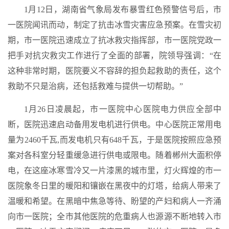
1月12日，湖南省气象局发布暴雪红色预警信号后，市
一医院闻讯而动，制定了抗击冰雪灾害应急预案。在雪灾初
期，市一医院迅速成立了抗冰救灾指挥部，市一医院党政一
把手对抗灾救灾工作进行了全面的部署，院领导强调：“在
这种非常时期，医院要义不容辞的担负起救助的责任，这个
救助不只是治病，还包括救难与提供一切帮助。”
1月26日凌晨起，市一医院中心医院电力供应全部中
断，医院迅速启动备用发电机进行供电。中心医院正常用电
量为2460千瓦,而发电机只有648千瓦，于是医院按照应急预
案对各科室分轻重缓急进行供电或限电。随着郴州大面积停
电，在这座冰寒雪冷又一片漆黑的城市里，灯火辉煌的市一
医院象冬日里的暖阳和镶嵌在黑夜中的灯塔，给病人带来了
温暖和希望。在黑暗中焦急等待、盼望的产妇和病人一齐涌
向市一医院；全市其他医院的危重病人也源源不断地转入市