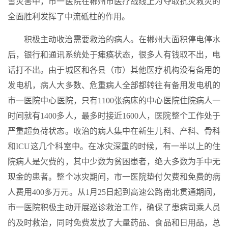
雪灾害中，市一医院在郴州市医疗战线上为夺取抗灾救灾的
全面胜利发挥了中流砥柱的作用。
积极主动收治需要救治的病人。在郴州大面积停电停水
后，银行和通讯系统处于瘫痪状态，很多人有钱取不出，电
话打不出。由于城区和各县（市）其他医疗机构没有备用的
发电机，病人大多数、危重病人全部都转往有备用发电机的
市一医院中心医院，只有1100张病床的中心医院住院病人一
时间就有1400多人，最多时接近1600人，医院整个工作处于
严重超负荷状态。收治的病人集中在新生儿科、产科、骨科
和ICU这几个科室中。在冰灾深重的时候，有一半以上的住
院病人是欠费的，其中少数为贫困患者，绝大多数为手中无
现金的患者。整个冰灾期间，市一医院垫付欠费和免费的病
人费用400多万元。从1月25日起到高速公路南北贯通期间，
市一医院积极主动开展巡诊救治工作，确保了患病司乘人员
的及时救治，同时免费发放了大量药品、食品和日用品，总