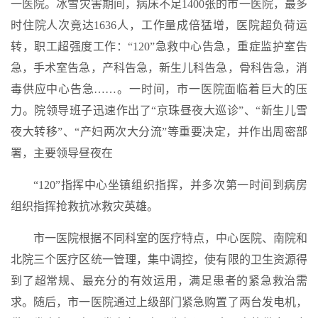
一医院。冰雪灾害期间，病床不足1400张的市一医院，最多
时住院人次竟达1636人，工作量成倍猛增，医院超负荷运
转，职工超强度工作：“120”急救中心告急，重症监护室告
急，手术室告急，产科告急，新生儿科告急，骨科告急，消
毒供应中心告急……。一时间，市一医院面临着巨大的压
力。院领导班子迅速作出了“京珠昼夜大巡诊”、“新生儿雪
夜大转移”、“产妇两次大分流”等重要决定，并作出周密部
署，主要领导昼夜在
“120”指挥中心坐镇组织指挥，并多次第一时间到病房
组织指挥抢救抗冰救灾英雄。
市一医院根据不同科室的医疗特点，中心医院、南院和
北院三个医疗区统一管理，集中调控，使有限的卫生资源得
到了超常规、最充分的有效运用，满足患者的紧急救治需
求。随后，市一医院通过上级部门紧急购置了两台发电机，