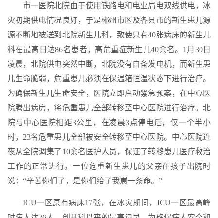
市一医院北院由于使用铁路电和电业局电双线供电，冰
灾初期供电情况良好，于是郴州市区及各县市的新生患儿源
源不断地被送到北院新生儿科，致使只有40张病床的新生儿
科在最高日达86名患者，高危重症新生儿40余名。1月30日
凌晨，北院供电突然中断，北院没有自备发电机，而新生患
儿生命脆弱，危重患儿必须在保温箱恒温状态下进行治疗。
为确保新生儿生命安全，医院立即启动紧急预案，在中心医
院腾出病房，将危重患儿全部转移至中心医院进行治疗。北
院与中心医院相距3公里，在凌晨3点停电后，仅一个半小
时，23名危重患儿全部被安全转移至中心医院。中心医院连
夜从全院调集了10余名医护人员，保证了转移患儿医疗救治
工作的正常进行。一位危重新生患儿的父亲在孩子出院时
说：“辛苦你们了，是你们给了我崽一条命。”
ICU一区原有病床17张，在冰灾期间，ICU一区最高峰
时病人达26人，创开科以来的最高记录。为确保病人安全和