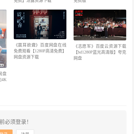
免费】泄露资源下载
免费版
《震耳欲聋》百度网盘在线
《志愿军》百度云资源下载
免费观看【1280P高清免费】
【bd1280P蓝光高清版】夸克
网盘资源下载
网盘
网盘
4K
前必须登录！