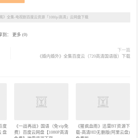
离》全集-电视剧百度云资源「1080p/高清」云网盘下载
享到：
更多
(
0
)
下一篇
《婚内婚外》全集百度云（720高清国语版）下载
百度
《一战再战》国语（免vip免
《猩疯血雨》迅雷BT资源下
云盘
费）百度云网盘【1080P高清
载-高清HD无删版(阿里云盘)