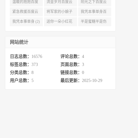
度云资源 (3)
(3)
(3)
温暖的抱抱百度
流金岁月百度云
阳光之下百度云
云 (3)
完整网盘 (3)
(3)
紧急救援百度云
将军家的小娘子
我凭本事单身百
资源 (2)
百度云 (2)
度云资源 (2)
我凭本事单身 (2)
送你一朵小红花
半是蜜糖半是伤
百度云 (2)
百度云资源 (2)
网站统计
日志总数：
16576
评论总数：
4
标签总数：
373
页面总数：
3
分类总数：
8
链接总数：
0
用户总数：
5
最后更新：
2025-10-29