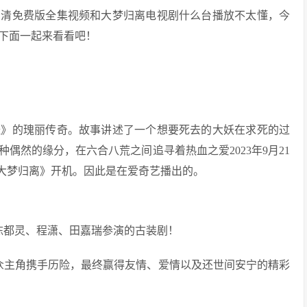
高清免费版全集视频和大梦归离电视剧什么台播放不太懂，今
下面一起来看看吧！
经》的瑰丽传奇。故事讲述了一个想要死去的大妖在求死的过
偶然的缘分，在六合八荒之间追寻着热血之爱2023年9月21
日，《大梦归离》开机。因此是在爱奇艺播出的。
陈都灵、程潇、田嘉瑞参演的古装剧！
众主角携手历险，最终赢得友情、爱情以及还世间安宁的精彩