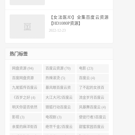
【女法医JD】全集百度云资源
【HD1080P资源】
2022-12-23
热门标签
网盘资源 (94)
百度云资源 (70)
电影 (23)
百度网盘资源
热辣滚烫 (5)
百度云 (4)
(11)
九尾狐传百度云
暴风眼百度云资
了不起的女孩百
(4)
源 (4)
度云 (4)
《百岁之好 (4)
大江大河2百度云
流金岁月百度云
(4)
(4)
明天你是否依然
猎狐行动百度云
风暴舞百度云 (4)
爱我百度云 (4)
(4)
影视 (3)
电视剧 (3)
使徒行者3百度云
资源 (3)
亲爱的麻洋街百
绝世千金2百度云
甜蜜家园百度云