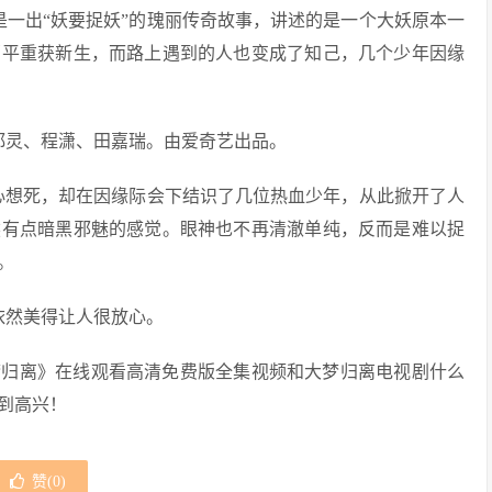
是一出“妖要捉妖”的瑰丽传奇故事，讲述的是一个大妖原本一
躺平重获新生，而路上遇到的人也变成了知己，几个少年因缘
都灵、程潇、田嘉瑞。由爱奇艺出品。
一心想死，却在因缘际会下结识了几位热血少年，从此掀开了人
然有点暗黑邪魅的感觉。眼神也不再清澈单纯，反而是难以捉
。
依然美得让人很放心。
梦归离》在线观看高清免费版全集视频和大梦归离电视剧什么
到高兴！
赞(
0
)