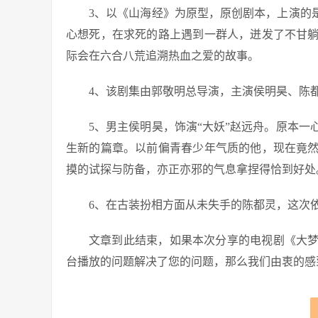
3、以《山海经》为原型，原创剧本，上演的
心想死，在求死的路上遇到一群人，迸发了不甘
际会在六合八荒追溯热血之爱的故事。
4、该剧集由郭敬明总导演，主演侯明昊、陈
5、男主侯明昊，饰演“大妖”赵远舟。原本
生新的篇章。以前偏青春少年气质的他，现在竟
摸的试探与防备，亦正亦邪的气息拿捏得恰到好处
6、在古装扮相方面从未失手的陈都灵，这次
文章到此结束，如果本次分享的电视剧《大
台播放的问题解决了您的问题，那么我们由衷的感