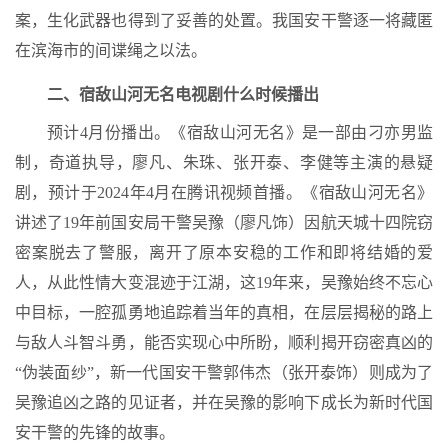
案，生化武器也得到了妥善的处置。我国安干警逐一将藏匿
在滨海市的间谍绳之以法。
二、宿敌山河无名电视剧什么时候播出
预计4月份播出。《宿敌山河无名》是一部由刁亦男监
制，奇道执导，廖凡、朱珠、张开泰、李健等主演的悬疑
剧，预计于2024年4月在腾讯视频首播。《宿敌山河无名》
讲述了19年前国安局干警吴豫（廖凡饰）因航天城十四院窃
密案脱去了警服，离开了原本安稳的工作和即将结婚的爱
人，从此性情大变混迹于江湖，这19年来，吴豫始终不忘心
中目标，一腔孤勇地追踪着当年的真相，在层层揭秘的路上
与敌人斗智斗勇，能否实现心中所盼，顺利揭开窃密真凶的
“伪装面纱”，新一代国安干警郭伟杰（张开泰饰）则成为了
吴豫追凶之路的见证者，并在吴豫的影响下成长为新时代国
安干警的先锋的故事。