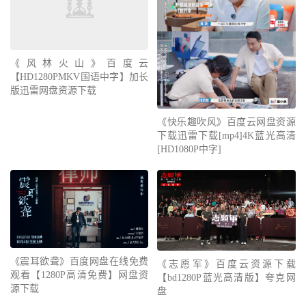
《风林火山》百度云
【HD1280PMKV国语中字】加长
版迅雷网盘资源下载
《快乐趣吹风》百度云网盘资源
下载迅雷下载[mp4]4K蓝光高清
[HD1080P中字]
《震耳欲聋》百度网盘在线免费
《志愿军》百度云资源下载
观看【1280P高清免费】网盘资
【bd1280P蓝光高清版】夸克网
源下载
盘