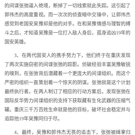
的间谍张弛逼入绝境，断掉了一切线索就此失踪。这引起了
郭伟杰的高度重视。而一次次的侦查暗中交锋中，让郭伟杰
感觉到老国安吴豫却是他的对手。在和吴豫情感与理智的搏
斗之后，才知道吴豫是一位打入敌人身后，孤身追凶19年的
国安英雄。
3、在两代国安人的携手努力下，他们终于在重庆发现
了两次实施窃密的间谍张弛的踪影。侦破经验丰富吴豫敏锐
的嗅到，在张弛背后潜藏着一个更庞大的间谍组织。而这个
严密的组织一直策划着一个惊天的阴谋。张弛就是这个计划
最终执行者。在两人制订了相应的行动方案后，发现张弛在
国际反华势力间谍组织的支持下获取藏有生化武器的压缩气
罐。重庆三千万百姓生命就是他的目标，破坏社会稳定并与
追踪他19年吴豫同归于尽。
4、最终，吴豫和郭伟杰无畏的追击下，张弛被缉拿归