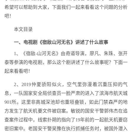
希望可以帮助到大家，下面我们一起来看看这个问题的分析
吧！
本文目录
一、电视剧《宿敌山河无名》讲述了什么故事
1、《宿敌-山河无名》由奇道导演，廖凡、朱珠、张开
泰等参演的电视剧，那么这个剧讲述了什么故事呢？下面一
起来看看吧！
2、2019仲夏骄阳似火，空气里弥漫着沉重压抑的气
息，一队国家安全局侦查员一脸严肃的进入了滨海市航天城
901所。这里非高城深池却也重垣叠锁，如此门禁森严的地
方发生了航天机要文件被窃案。敏锐的国安干警郭伟杰在追
查案件过程中，线索扑朔的指向了19年前的一起航天机要窃
密旧案中。老国安干警吴豫在执行抓捕任务时，被国外潜入