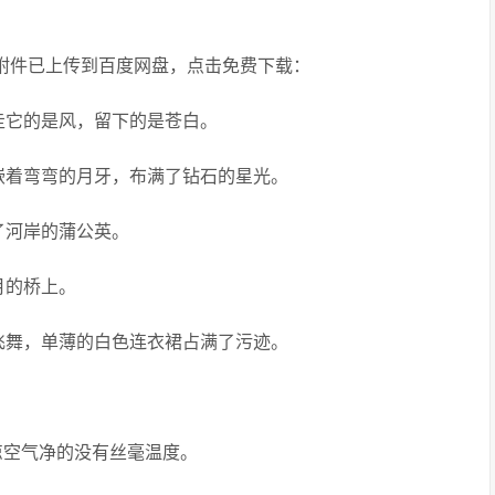
小说附件已上传到百度网盘，点击免费下载：
走它的是风，留下的是苍白。
嵌着弯弯的月牙，布满了钻石的星光。
了河岸的蒲公英。
月的桥上。
飞舞，单薄的白色连衣裙占满了污迹。
凉空气净的没有丝毫温度。