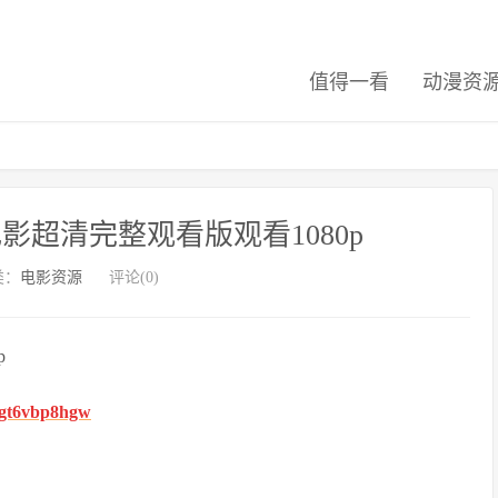
值得一看
动漫资
超清完整观看版观看1080p
类：
电影资源
评论(0)
p
fhgt6vbp8hgw