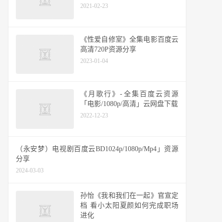
2021-02-23
《性爱自修室》全集电影百度云
高清720P资源分享
2023-01-04
《月歌行》-全集百度云资源
「电影/1080p/高清」云网盘下载
2022-12-23
（永安梦）电视剧百度云BD1024p/1080p/Mp4」资源
分享
2024-03-03
孙怡《我和我们在一起》官宣定
档 看小太阳夏颜如何完成职场
进化