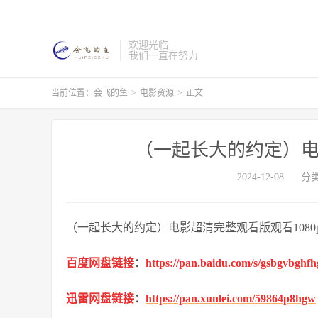
欢迎光临
我们一直在努力
当前位置：
会飞的鱼
>
电影资源
>
正文
（一起长大的约定）电影
2024-12-08
分
（一起长大的约定）电影超清完整观看版观看1080
百度网盘链接
：
https://pan.baidu.com/s/gsbgvbgh
迅雷网盘链接
：
https://pan.xunlei.com/59864p8hgw