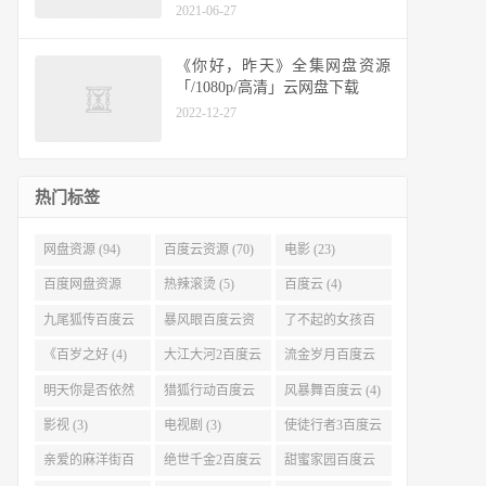
2021-06-27
《你好，昨天》全集网盘资源
「/1080p/高清」云网盘下载
2022-12-27
热门标签
网盘资源 (94)
百度云资源 (70)
电影 (23)
百度网盘资源
热辣滚烫 (5)
百度云 (4)
(11)
九尾狐传百度云
暴风眼百度云资
了不起的女孩百
(4)
源 (4)
度云 (4)
《百岁之好 (4)
大江大河2百度云
流金岁月百度云
(4)
(4)
明天你是否依然
猎狐行动百度云
风暴舞百度云 (4)
爱我百度云 (4)
(4)
影视 (3)
电视剧 (3)
使徒行者3百度云
资源 (3)
亲爱的麻洋街百
绝世千金2百度云
甜蜜家园百度云