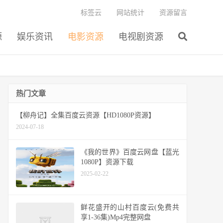
标签云
网站统计
资源留言
源
娱乐资讯
电影资源
电视剧资源
热门文章
【柳舟记】全集百度云资源【HD1080P资源】
2024-07-18
《我的世界》百度云网盘【蓝光
1080P】资源下载
2025-02-22
鲜花盛开的山村百度云(免费共
享1-36集)Mp4完整网盘