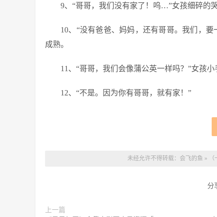
9、“哥哥，我们没有家了！呜…”女孩细碎
10、“没有爸爸、妈妈，还有哥哥。我们，
成熟。
11、“哥哥，我们会像蒲公英一样吗？”女孩
12、“不是。因为你有哥哥，就有家！”
未经允许不得转载：
会飞的鱼
»
（
分
上一篇