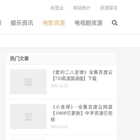
标签云
网站统计
资源留言
源
娱乐资讯
电影资源
电视剧资源
热门文章
《爱的二八定律》全集百度云
【720高清国语版】下载
2022-12-23
《小舍得》-全集百度云网盘
【1080P已更新】中字资源已完
结
2022-12-21