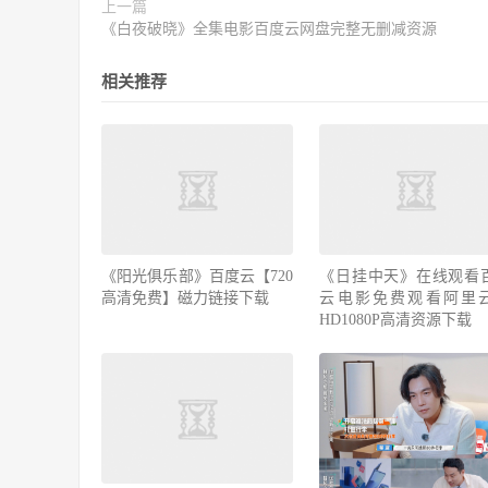
上一篇
《白夜破晓》全集电影百度云网盘完整无删减资源
相关推荐
《阳光俱乐部》百度云【720
《日挂中天》在线观看
高清免费】磁力链接下载
云电影免费观看阿里
HD1080P高清资源下载