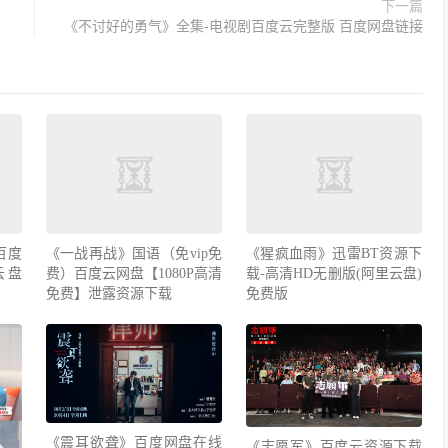
下一篇
《不讨好的勇气》全集-电视剧百度云完整版 百度网盘链接
百度
《一战再战》国语（免vip免
《猩疯血雨》迅雷BT资源下
云盘
费）百度云网盘【1080P高清
载-高清HD无删版(阿里云盘)
免费】泄露资源下载
免费版
《震耳欲聋》百度网盘在线
《志愿军》百度云资源下载