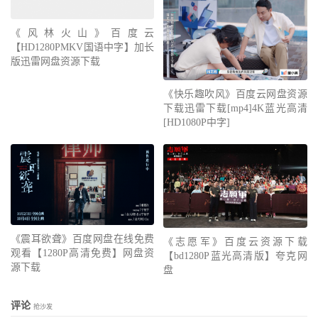
《风林火山》百度云
【HD1280PMKV国语中字】加长
版迅雷网盘资源下载
《快乐趣吹风》百度云网盘资源
下载迅雷下载[mp4]4K蓝光高清
[HD1080P中字]
《震耳欲聋》百度网盘在线免费
《志愿军》百度云资源下载
观看【1280P高清免费】网盘资
【bd1280P蓝光高清版】夸克网
源下载
盘
评论
抢沙发