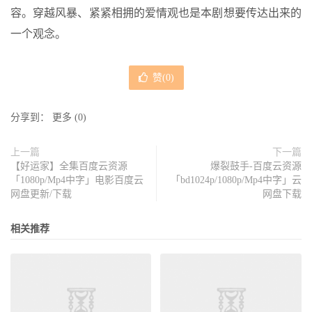
容。穿越风暴、紧紧相拥的爱情观也是本剧想要传达出来的
一个观念。
赞(
0
)
分享到：
更多
(
0
)
上一篇
下一篇
【好运家】全集百度云资源
爆裂鼓手-百度云资源
「1080p/Mp4中字」电影百度云
「bd1024p/1080p/Mp4中字」云
网盘更新/下载
网盘下载
相关推荐