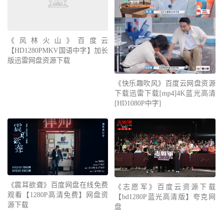
《风林火山》百度云
【HD1280PMKV国语中字】加长
版迅雷网盘资源下载
《快乐趣吹风》百度云网盘资源
下载迅雷下载[mp4]4K蓝光高清
[HD1080P中字]
《震耳欲聋》百度网盘在线免费
《志愿军》百度云资源下载
观看【1280P高清免费】网盘资
【bd1280P蓝光高清版】夸克网
源下载
盘