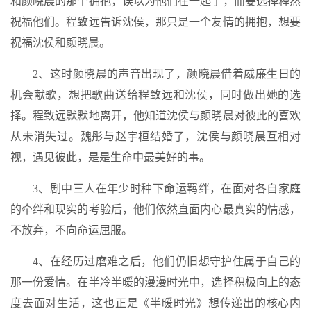
和颜晓晨的那个拥抱，误以为他们在一起了，而要选择释然
祝福他们。程致远告诉沈侯，那只是一个友情的拥抱，想要
祝福沈侯和颜晓晨。
2、这时颜晓晨的声音出现了，颜晓晨借着威廉生日的
机会献歌，想把歌曲送给程致远和沈侯，同时做出她的选
择。程致远默默地离开，他知道沈侯与颜晓晨对彼此的喜欢
从未消失过。魏彤与赵宇桓结婚了，沈侯与颜晓晨互相对
视，遇见彼此，是是生命中最美好的事。
3、剧中三人在年少时种下命运羁绊，在面对各自家庭
的牵绊和现实的考验后，他们依然直面内心最真实的情感，
不放弃，不向命运屈服。
4、在经历过磨难之后，他们仍旧想守护住属于自己的
那一份爱情。在半冷半暖的漫漫时光中，选择积极向上的态
度去面对生活，这也正是《半暖时光》想传递出的核心内