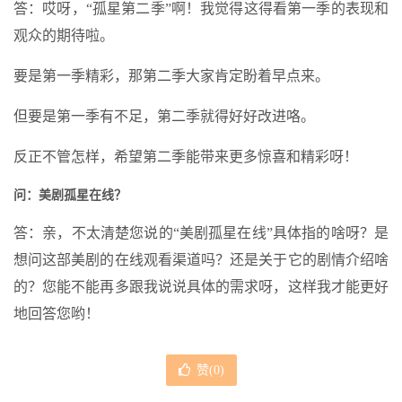
答：哎呀，“孤星第二季”啊！我觉得这得看第一季的表现和
观众的期待啦。
要是第一季精彩，那第二季大家肯定盼着早点来。
但要是第一季有不足，第二季就得好好改进咯。
反正不管怎样，希望第二季能带来更多惊喜和精彩呀！
问：美剧孤星在线？
答：亲，不太清楚您说的“美剧孤星在线”具体指的啥呀？是
想问这部美剧的在线观看渠道吗？还是关于它的剧情介绍啥
的？您能不能再多跟我说说具体的需求呀，这样我才能更好
地回答您哟！
赞(
0
)