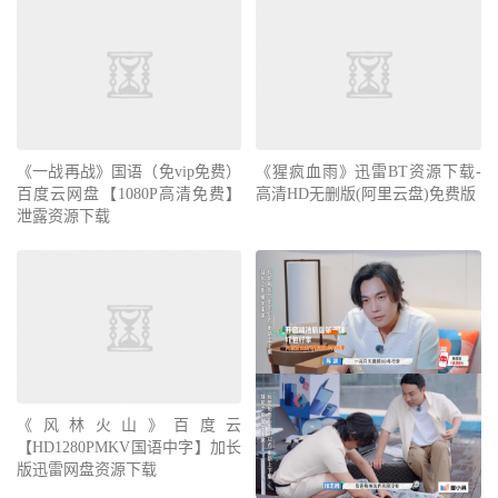
《一战再战》国语（免vip免费）
《猩疯血雨》迅雷BT资源下载-
百度云网盘【1080P高清免费】
高清HD无删版(阿里云盘)免费版
泄露资源下载
《风林火山》百度云
【HD1280PMKV国语中字】加长
版迅雷网盘资源下载