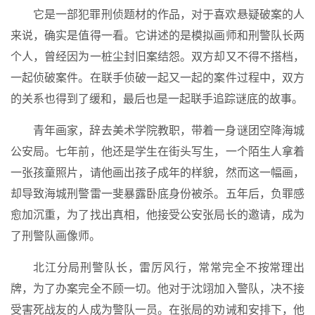
它是一部犯罪刑侦题材的作品，对于喜欢悬疑破案的人
来说，确实是值得一看。它讲述的是模拟画师和刑警队长两
个人，曾经因为一桩尘封旧案结怨。双方却又不得不搭档，
一起侦破案件。在联手侦破一起又一起的案件过程中，双方
的关系也得到了缓和，最后也是一起联手追踪谜底的故事。
青年画家，辞去美术学院教职，带着一身谜团空降海城
公安局。七年前，他还是学生在街头写生，一个陌生人拿着
一张孩童照片，请他画出孩子成年的样貌，然而这一幅画，
却导致海城刑警雷一斐暴露卧底身份被杀。五年后，负罪感
愈加沉重，为了找出真相，他接受公安张局长的邀请，成为
了刑警队画像师。
北江分局刑警队长，雷厉风行，常常完全不按常理出
牌，为了办案完全不顾一切。他对于沈翊加入警队，决不接
受害死战友的人成为警队一员。在张局的劝诫和安排下，他