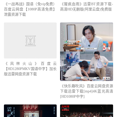
《一战再战》国语（免vip免费）
《猩疯血雨》迅雷BT资源下载-
百度云网盘【1080P高清免费】
高清HD无删版(阿里云盘)免费版
泄露资源下载
《风林火山》百度云
【HD1280PMKV国语中字】加长
版迅雷网盘资源下载
《快乐趣吹风》百度云网盘资源
下载迅雷下载[mp4]4K蓝光高清
[HD1080P中字]