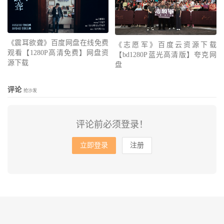
《震耳欲聋》百度网盘在线免费
《志愿军》百度云资源下载
观看【1280P高清免费】网盘资
【bd1280P蓝光高清版】夸克网
源下载
盘
评论
抢沙发
评论前必须登录！
立即登录
注册
© 2010-2026
会飞的鱼
网站地图