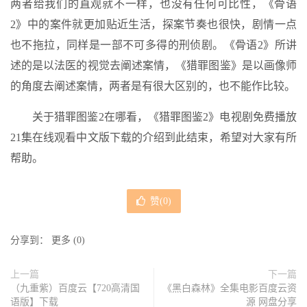
两者给我们的直观就不一样，也没有任何可比性，《骨语
2》中的案件就更加贴近生活，探案节奏也很快，剧情一点
也不拖拉，同样是一部不可多得的刑侦剧。《骨语2》所讲
述的是以法医的视觉去阐述案情，《猎罪图鉴》是以画像师
的角度去阐述案情，两者是有很大区别的，也不能作比较。
关于猎罪图鉴2在哪看，《猎罪图鉴2》电视剧免费播放
21集在线观看中文版下载的介绍到此结束，希望对大家有所
帮助。
赞(
0
)
分享到：
更多
(
0
)
上一篇
下一篇
（九重紫）百度云【720高清国
《黑白森林》全集电影百度云资
语版】下载
源 网盘分享