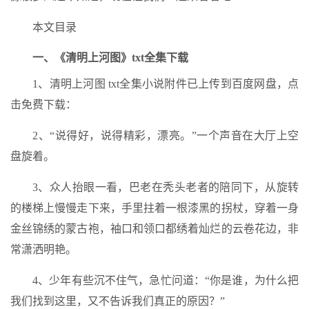
本文目录
一、《清明上河图》txt全集下载
1、清明上河图 txt全集小说附件已上传到百度网盘，点
击免费下载：
2、“说得好，说得精彩，漂亮。”一个声音在大厅上空
盘旋着。
3、众人抬眼一看，巴老在秃头老者的陪同下，从旋转
的楼梯上慢慢走下来，手里拄着一根漆黑的拐杖，穿着一身
金丝锦绣的蒙古袍，袖口和领口都绣着灿烂的云卷花边，非
常潇洒明艳。
4、少年有些沉不住气，急忙问道：“你是谁，为什么把
我们找到这里，又不告诉我们真正的原因？”