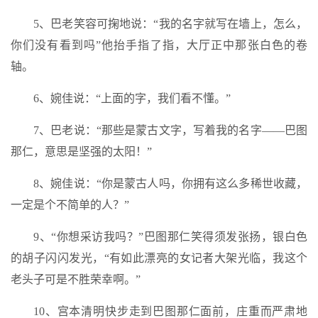
5、巴老笑容可掬地说：“我的名字就写在墙上，怎么，
你们没有看到吗”他抬手指了指，大厅正中那张白色的卷
轴。
6、婉佳说：“上面的字，我们看不懂。”
7、巴老说：“那些是蒙古文字，写着我的名字——巴图
那仁，意思是坚强的太阳！”
8、婉佳说：“你是蒙古人吗，你拥有这么多稀世收藏，
一定是个不简单的人？”
9、“你想采访我吗？”巴图那仁笑得须发张扬，银白色
的胡子闪闪发光，“有如此漂亮的女记者大架光临，我这个
老头子可是不胜荣幸啊。”
10、宫本清明快步走到巴图那仁面前，庄重而严肃地