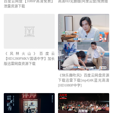
百度云网盘【1080P高清免费】
高清HD无删版(阿里云盘)免费版
泄露资源下载
《风林火山》百度云
【HD1280PMKV国语中字】加长
版迅雷网盘资源下载
《快乐趣吹风》百度云网盘资源
下载迅雷下载[mp4]4K蓝光高清
[HD1080P中字]