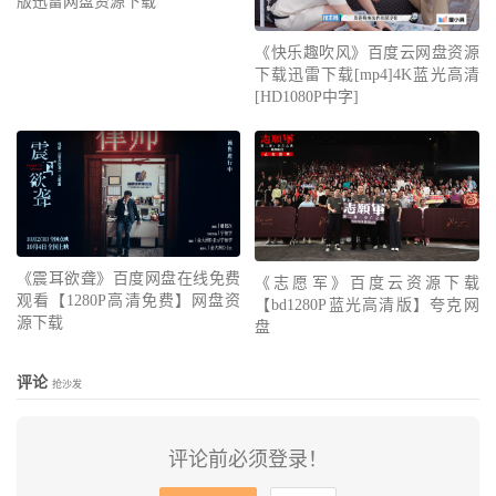
版迅雷网盘资源下载
《快乐趣吹风》百度云网盘资源
下载迅雷下载[mp4]4K蓝光高清
[HD1080P中字]
《震耳欲聋》百度网盘在线免费
《志愿军》百度云资源下载
观看【1280P高清免费】网盘资
【bd1280P蓝光高清版】夸克网
源下载
盘
评论
抢沙发
评论前必须登录！