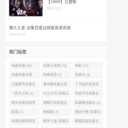
【1080P】已更新
2020-12-12
要久久爱-全集百度云网盘高清资源
2024-02-24
热门标签
网盘资源 (94)
百度云资源 (70)
电影 (23)
百度网盘资源
热辣滚烫 (5)
百度云 (4)
(11)
九尾狐传百度云
暴风眼百度云资
了不起的女孩百
(4)
源 (4)
度云 (4)
《百岁之好 (4)
大江大河2百度云
流金岁月百度云
(4)
(4)
明天你是否依然
猎狐行动百度云
风暴舞百度云 (4)
爱我百度云 (4)
(4)
影视 (3)
电视剧 (3)
使徒行者3百度云
资源 (3)
亲爱的麻洋街百
绝世千金2百度云
甜蜜家园百度云