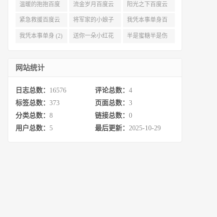
度云资源 (3)
(3)
(3)
温暖的抱抱百度
流金岁月百度云
阳光之下百度云
云 (3)
完整网盘 (3)
(3)
紧急救援百度云
将军家的小娘子
我凭本事单身百
资源 (2)
百度云 (2)
度云资源 (2)
我凭本事单身 (2)
送你一朵小红花
半是蜜糖半是伤
百度云 (2)
百度云资源 (2)
网站统计
日志总数：
16576
评论总数：
4
标签总数：
373
页面总数：
3
分类总数：
8
链接总数：
0
用户总数：
5
最后更新：
2025-10-29