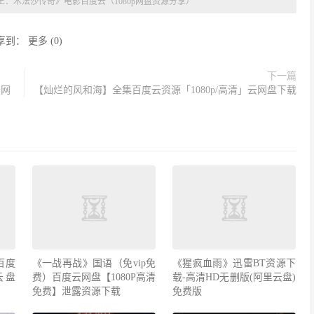
王：木法沙传奇》电影百度云（1080p网盘资源分享）
享到：
更多
(
0
)
下一篇
云网
【灿烂的风和海】全集百度云资源「1080p/高清」云网盘下载
百度
《一战再战》国语（免vip免
《猩疯血雨》迅雷BT资源下
云盘
费）百度云网盘【1080P高清
载-高清HD无删版(阿里云盘)
免费】泄露资源下载
免费版