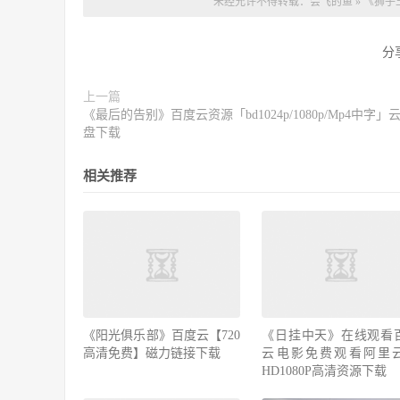
未经允许不得转载：
会飞的鱼
»
《狮子
分
上一篇
《最后的告别》百度云资源「bd1024p/1080p/Mp4中字」
盘下载
相关推荐
《阳光俱乐部》百度云【720
《日挂中天》在线观看
高清免费】磁力链接下载
云电影免费观看阿里
HD1080P高清资源下载