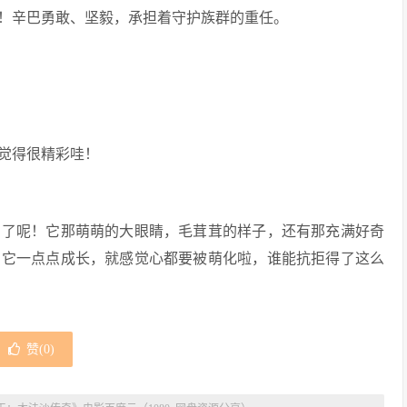
！辛巴勇敢、坚毅，承担着守护族群的重任。
觉得很精彩哇！
爱了呢！它那萌萌的大眼睛，毛茸茸的样子，还有那充满好奇
着它一点点成长，就感觉心都要被萌化啦，谁能抗拒得了这么
赞(
0
)