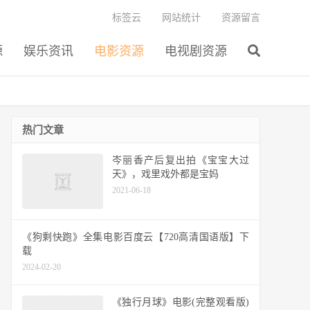
标签云
网站统计
资源留言
源
娱乐资讯
电影资源
电视剧资源
热门文章
岑丽香产后复出拍《宝宝大过
天》，戏里戏外都是宝妈
2021-06-18
《狗剩快跑》全集电影百度云【720高清国语版】下
载
2024-02-20
《独行月球》电影(完整观看版)