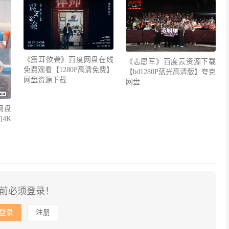
《震耳欲聋》百度网盘在线
《志愿军》百度云资源下载
免费观看【1280P高清免费】
【bd1280P蓝光高清版】夸克
网盘资源下载
网盘
网盘
4K
前必须登录！
登录
注册