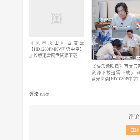
《风林火山》百度云
【HD1280PMKV国语中字】
加长版迅雷网盘资源下载
《快乐趣吹风》百度云
资源下载迅雷下载[mp4]
蓝光高清[HD1080P中字]
评论
抢沙发
评论
立即