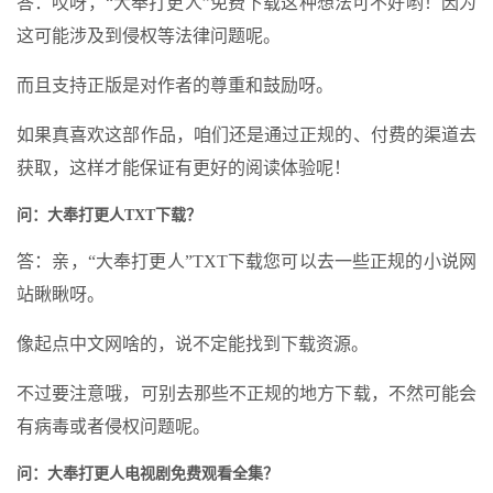
答：哎呀，“大奉打更人”免费下载这种想法可不好哟！因为
这可能涉及到侵权等法律问题呢。
而且支持正版是对作者的尊重和鼓励呀。
如果真喜欢这部作品，咱们还是通过正规的、付费的渠道去
获取，这样才能保证有更好的阅读体验呢！
问：大奉打更人TXT下载？
答：亲，“大奉打更人”TXT下载您可以去一些正规的小说网
站瞅瞅呀。
像起点中文网啥的，说不定能找到下载资源。
不过要注意哦，可别去那些不正规的地方下载，不然可能会
有病毒或者侵权问题呢。
问：大奉打更人电视剧免费观看全集？