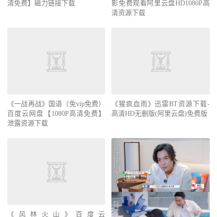
清免费】磁力链接下载
影免费观看阿里云盘HD1080P高
清资源下载
《一战再战》国语（免vip免费）
《猩疯血雨》迅雷BT资源下载-
百度云网盘【1080P高清免费】
高清HD无删版(阿里云盘)免费版
泄露资源下载
《风林火山》百度云