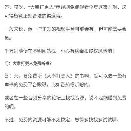
答：哎呀，“大奉打更人”电视剧免费观看全集这事儿啊，您
可得留意正规合法的渠道哦。
一般来说，像一些正规的视频平台可能会有，但可能需要会
员。
千万别随便在不明网站找，小心有病毒和侵权风险哟！
问：大奉打更人免费听书？
答：亲，要免费听《大奉打更人》的书啊，您可以去一些有
声书的免费平台瞅瞅，比如番茄畅听啥的。
或者在一些音频分享的论坛上找找资源，说不定能碰到免费
的呢。
不过，免费的资源可能不太稳定，您得多找找多试试哟。