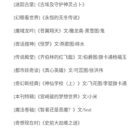
[迷踪古堡]《古埃及守护神灵占卜》
[幻眼看世界]《永恒的无冬传说》
[魔域龙吟]《苍翼翔天》文/雕龙斋·黑雪图/鬼
[夜话搜神]《惊梦》文/燕歌图/绯水
[传说殿堂]《齐伯林的红飞艇》文/伯爵图/旗卡通杨福玉
[都市妖奇谈]《真心英雄》文/可蕊图/徐洪伟
[奇幻新经典]《神仙学校〈上〉》文/飞花图/李堃旗卡通
[本刊特辑]《宫崎骏的梦想世界》文/小米
[魔法卷轴]《智者还是恶魔？》文/Seal
[奇想现在时]《史前大劫难之谜》