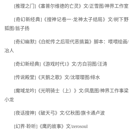
[推理之门]《塞普尔维德的亡灵》文/正雪图/神界工作室
[奇幻新经典]《搜神记卷一·龙神太子结局》文/树下野
狐图/翁子扬
[奇幻幽默]《白蛇传之后现代恶搞篇》脚本：喂喂绘画/
冶人
[奇幻新经典]《游戏时代1》文/方白羽图/汪涛
[传说殿堂]《天鹅之歌》文/沈璎璎图/绯水
[魔域龙吟]《光明骑士（上）》文/凤凰图/神界工作事梁
小龙
[夜话搜神]《破天弓》文/亿秋图/旗卡通卢波
[幻界·聆听]《鹰的故事》文/zerosoul