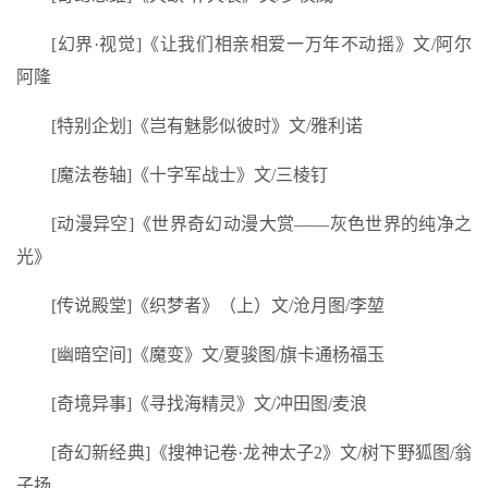
[幻界·视觉]《让我们相亲相爱一万年不动摇》文/阿尔
阿隆
[特别企划]《岂有魅影似彼时》文/雅利诺
[魔法卷轴]《十字军战士》文/三棱钉
[动漫异空]《世界奇幻动漫大赏——灰色世界的纯净之
光》
[传说殿堂]《织梦者》（上）文/沧月图/李堃
[幽暗空间]《魔变》文/夏骏图/旗卡通杨福玉
[奇境异事]《寻找海精灵》文/冲田图/麦浪
[奇幻新经典]《搜神记卷·龙神太子2》文/树下野狐图/翁
子扬