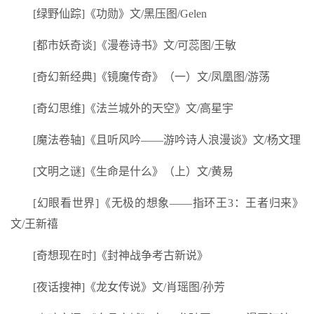
[绿野仙踪]《功勋》文/黑压图/Gelen
[都市妖奇谈]《漫卷诗书》文/可蕊图/王敏
[奇幻新经典]《镜魔传奇》（一）文/凤凰图/游荡
[奇幻思维]《法兰城外的天空》文/高星宇
[魔法卷轴]《且听风吟——游吟诗人浪漫谈》文/杨文理
[文明之谜]《生命是什么》（上）文/黄易
[幻眼看世界]《无极的想象——指环王3：王者归来》
文/王新禧
[奇想现在时]《封神战争考古新说》
[夜话搜神]《龙女传说》文/肖瑶图/孙芳