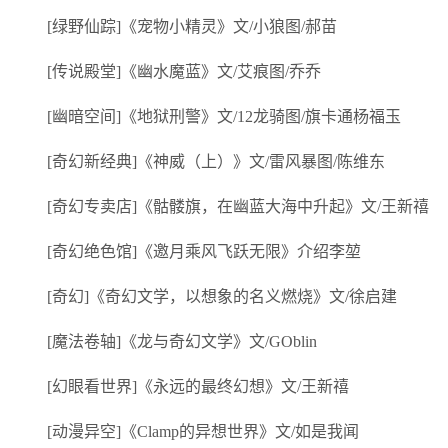
[绿野仙踪]《宠物小精灵》文/小狼图/郝苗
[传说殿堂]《幽水魔蓝》文/艾痕图/乔乔
[幽暗空间]《地狱刑警》文/12龙骑图/旗卡通杨福玉
[奇幻新经典]《神威（上）》文/雷风暴图/陈维东
[奇幻专卖店]《骷髅旗，在幽蓝大海中升起》文/王新禧
[奇幻绝色馆]《邀月乘风飞跃无限》介绍李堃
[奇幻]《奇幻文学，以想象的名义燃烧》文/徐启建
[魔法卷轴]《龙与奇幻文学》文/GOblin
[幻眼看世界]《永远的最终幻想》文/王新禧
[动漫异空]《Clamp的异想世界》文/如是我闻