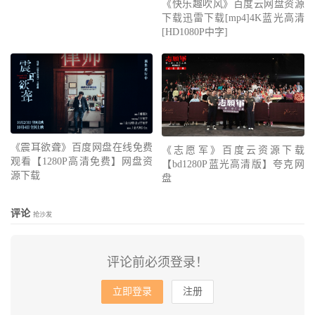
《快乐趣吹风》百度云网盘资源
下载迅雷下载[mp4]4K蓝光高清
[HD1080P中字]
《震耳欲聋》百度网盘在线免费
《志愿军》百度云资源下载
观看【1280P高清免费】网盘资
【bd1280P蓝光高清版】夸克网
源下载
盘
评论
抢沙发
评论前必须登录！
立即登录
注册