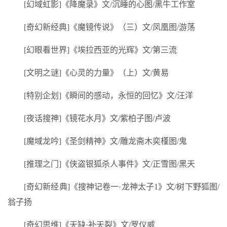
[幻域虹影]《降魔录》文/沉睡的心图/黑牛工作室
[奇幻新经典]《魔镜传说》（三）文/凤凰图/游荡
[幻眼看世界]《埃拉西亚的光辉》文/第三流
[文明之谜]《心灵的力量》（上）文/黄易
[特别企划]《瞬间的感动，永恒的回忆》文/汪洋
[夜话搜神]《镜花水月》文/紫柏子图/卢波
[魔域龙吟]《圣剑精神》文/雕龙斋木奕槿图/鬼
[推理之门]《侠盗银狐杀人事件》文/正雪图/黑天
[奇幻新经典]《搜神记卷一·龙神太子1》文/树下野狐图/
翁子扬
[奇幻思维]《天缺·补天裂》文/罗仪威