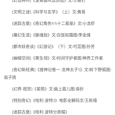
[幻话神州]《凌霄御风话剑仙》文/三棱钉
[文明之谜]《科学与玄学》（上）文/黄易
[迷踪古堡]《奇幻角色VS十二星座》文/小龙虾
[魔幻生涯]《破魂劫》文/白饭如霜图/李金烽
[都市妖奇谈]《幻游记》（下）文/可蕊图/孙芳
[幽暗空间]《寄生翎》文/时间守护者图/神界工作者
[奇幻新经典]《搜神记卷一·龙神太子5》文/树下野狐图/
翁子扬
[幻界·视觉]《星陨》文/画上眉儿图/诛砂
[特别奇幻]《哈利·波特3》电影全解码文/王新禧
[迷踪古堡]《哈利·波特分类帽》