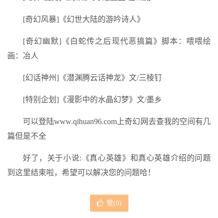
[奇幻风暴]《幻世大陆的游吟诗人》
[奇幻幽默]《白蛇传之后现代恶搞篇》脚本：喂喂绘
画：冶人
[幻话神州]《潜渊腾云话神龙》文/三棱钉
[特别企划]《漫影中的水晶幻梦》文/墨乡
可以登陆www.qihuan96.com上奇幻网去查我的空间有几
篇但是不全
好了，关于小说:《真心英雄》和真心英雄介绍的问题
到这里结束啦，希望可以解决您的问题哈！
赞(
0
)