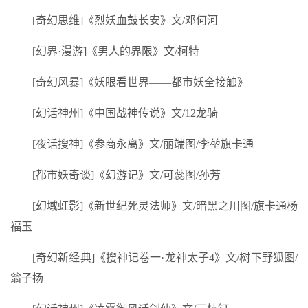
[奇幻思维]《烈妖血鼓长安》文/邓何河
[幻界·漫游]《男人的界限》文/柯特
[奇幻风暴]《妖眼看世界——都市妖全接触》
[幻话神州]《中国战神传说》文/12龙骑
[夜话搜神]《参商永离》文/丽端图/李堃旗卡通
[都市妖奇谈]《幻游记》文/可蕊图/孙芳
[幻域虹影]《新世纪死灵法师》文/暗黑之川图/旗卡通杨
福玉
[奇幻新经典]《搜神记卷一·龙神太子4》文/树下野狐图/
翁子扬