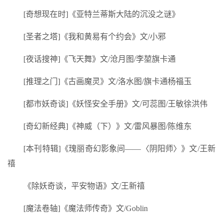
[奇想现在时]《亚特兰蒂斯大陆的沉没之谜》
[圣者之塔]《我和黄易有个约会》文/小邪
[夜话搜神]《飞天舞》文/沧月图/李堃旗卡通
[推理之门]《古画魔灵》文/洛水图/旗卡通杨福玉
[都市妖奇谈]《妖怪安全手册》文/可蕊图/王敏徐洪伟
[奇幻新经典]《神威（下）》文/雷风暴图/陈维东
[本刊特辑]《瑰丽奇幻影象间——〈阴阳师〉》文/王新
禧
《除妖奇谈，平安物语》文/王新禧
[魔法卷轴]《魔法师传奇》文/Goblin