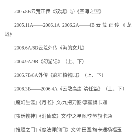
2005.8B云荒正传《双城》⑤《空海之盟》
2005.11A——2006.1A 2006.2A——4B云荒正传《龙
战》
2006.6A/6B云荒外传《海的女儿》
2004.9A/9B《幻游记》（上、下）
2005.7B/8A外传《疯狂植物园》（上、下）
2006.3B——2006.4A《云散高唐·清任篇》（上、下）
[魔幻生涯]《月老》文/九把刀图/李堃旗卡通
[夜话搜神]《洞仙歌》文/李之星图/李堃旗卡通
[推理之门]《魔法师的门》文/冲田图/旗卡通杨福玉