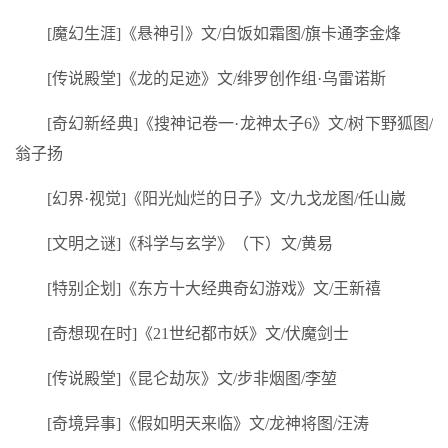
[魔幻生涯]《悬神引》文/白饭如霜图/旗卡通李金烽
[传说殿堂]《龙的足迹》文/绯罗创作组·乌雷诺斯
[奇幻新经典]《搜神记卷一·龙神太子6》文/树下野狐图/
翁子扬
[幻界·视觉]《阳光灿烂的日子》文/九戈龙图/任山崴
[文明之谜]《科学与玄学》（下）文/黄易
[特别企划]《东方十大经典奇幻游戏》文/王新禧
[奇想现在时]《21世纪都市妖》文/伏魔剑士
[传说殿堂]《昆仑劫灰》文/步非烟图/李堃
[奇境异事]《假如明天来临》文/龙神将图/汪涛