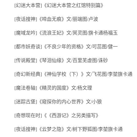
[幻迷大本营]《幻迷大本营之红馆特别篇》
[夜话搜神]《啼血无痕》文/丽端图/卢波
[魔域龙吟]《流浪王妃》文/冥灵图/旗卡通杨福玉
[都市妖奇谈]《不良少年的资格》文/可蕊图/健一
[传说殿堂]《琴泪仙缘》文/百里芜虚图/诛砂
[奇幻新经典]《神仙学校（下）》文/飞花图/李堃旗卡通
[魔法卷轴]《精灵的国度》文/杨文理
[迷踪古堡]《窥探你的内心世界》文/小狼
[奇想现在时]《《西游记》之另类描写》
[夜话搜神]《云梦之隐》文/树下野狐图/李堃旗卡通