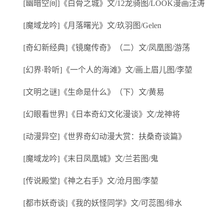
[幽暗空间]《白骨之城》文/12龙骑图/LOOK漫画汪涛
[魔域龙吟]《月落曙光》文/玖羽图/Gelen
[奇幻新经典]《镜魔传奇》（二）文/凤凰图/游荡
[幻界·聆听]《一个人的海滩》文/画上眉儿图/李堃
[文明之谜]《生命是什么》（下）文/黄易
[幻眼看世界]《日本奇幻文化漫谈》文/龙神将
[动漫异空]《世界奇幻动漫大赏：扶桑奇谈篇》
[魔域龙吟]《末日凤凰城》文/兰若图/鬼
[传说殿堂]《神之右手》文/沧月图/李堃
[都市妖奇谈]《我的妖怪同学》文/可蕊图/绯水