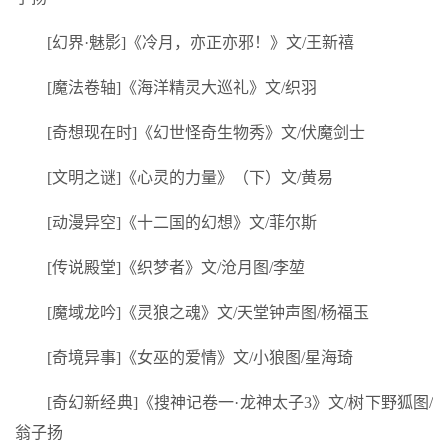
[幻界·魅影]《冷月，亦正亦邪！》文/王新禧
[魔法卷轴]《海洋精灵大巡礼》文/织羽
[奇想现在时]《幻世怪奇生物秀》文/伏魔剑士
[文明之谜]《心灵的力量》（下）文/黄易
[动漫异空]《十二国的幻想》文/菲尔斯
[传说殿堂]《织梦者》文/沧月图/李堃
[魔域龙吟]《灵狼之魂》文/天堂钟声图/杨福玉
[奇境异事]《女巫的爱情》文/小狼图/星海琦
[奇幻新经典]《搜神记卷一·龙神太子3》文/树下野狐图/
翁子扬