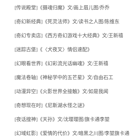
[传说殿堂]《摄魂归魔》文/画上眉儿图/乔乔
[奇幻新经典]《死灵法师》文/读书之人图/陈维东
[奇幻专卖店]《西方奇幻游戏十大经典》文/王新禧
[迷踪古堡]《〈犬夜叉〉情侣速配》
[幻眼看世界]《幻彩流光话幽魂》文/王新禧
[魔法卷轴]《神秘学中的五芒星》文/自由石工
[动漫异空]《火影世界全接触》文/如是我闻
[奇想现在时]《尼斯湖水怪之谜》
[夜话搜神]《天孙》文/沈璎璎图/旗卡通李堃
[幻域虹影]《爱情的代价》文/暗黑之川图/李堃旗卡通