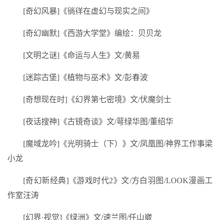
[奇幻风暴]《徜徉在虚幻与现实之间》
[奇幻幽默]《西游大学堂》编绘：贝贝龙
[文明之谜]《命运与人生》文/黄易
[迷踪古堡]《植物与巫术》文/彭春波
[奇想现在时]《幻界第七密境》文/伏魔剑士
[夜话搜神]《古镜奇谈》文/萼绿华图/董绍华
[魔域龙吟]《光明骑士（下）》文/凤凰图/神界工作事梁
小龙
[奇幻新经典]《游戏时代2》文/方白羽图/LOOK漫画工
作室汪涛
[幻界·视觉]《绿洲》文/速兰图/任山崴