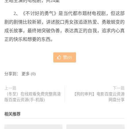
王皓主演的电视剧，共24集
2、《不讨好的勇气》是当代都市题材电视剧，但这部
剧的剧情比较新颖，讲述脱口秀女孩追逐热爱、勇敢蜕变的
成长故事，最终她突破伪善，表达真正的自我，追求内心真
正的快乐和想要的东西。
赞(
0
)
分享到：
更多
(
0
)
上一篇
下一篇
（冬至）在线观看免费完整高清
【狗的审判】电影百度云资源
版百度云资源(手-机版)
网盘分享
相关推荐