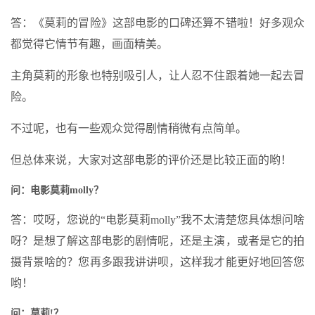
答：《莫莉的冒险》这部电影的口碑还算不错啦！好多观众
都觉得它情节有趣，画面精美。
主角莫莉的形象也特别吸引人，让人忍不住跟着她一起去冒
险。
不过呢，也有一些观众觉得剧情稍微有点简单。
但总体来说，大家对这部电影的评价还是比较正面的哟！
问：电影莫莉molly？
答：哎呀，您说的“电影莫莉molly”我不太清楚您具体想问啥
呀？是想了解这部电影的剧情呢，还是主演，或者是它的拍
摄背景啥的？您再多跟我讲讲呗，这样我才能更好地回答您
哟！
问：莫莉!？