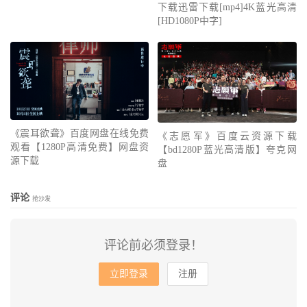
下载迅雷下载[mp4]4K蓝光高清
[HD1080P中字]
《震耳欲聋》百度网盘在线免费
《志愿军》百度云资源下载
观看【1280P高清免费】网盘资
【bd1280P蓝光高清版】夸克网
源下载
盘
评论
抢沙发
评论前必须登录！
立即登录
注册