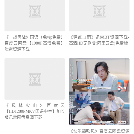
《一战再战》国语（免vip免费）
《猩疯血雨》迅雷BT资源下载-
百度云网盘【1080P高清免费】
高清HD无删版(阿里云盘)免费版
泄露资源下载
《风林火山》百度云
【HD1280PMKV国语中字】加长
版迅雷网盘资源下载
《快乐趣吹风》百度云网盘资源