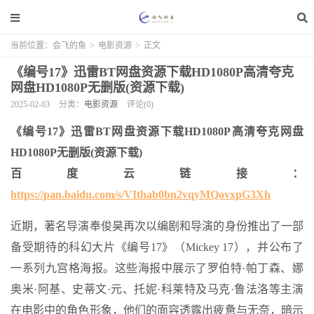
当前位置：
会飞的鱼
>
电影资源
>
正文
《编号17》迅雷BT网盘资源下载HD1080P高清夸克
网盘HD1080P无删版(资源下载)
2025-02-03
分类：
电影资源
评论(0)
《编号17》迅雷BT网盘资源下载HD1080P高清夸克网盘
HD1080P无删版(资源下载)
百度云链接：
https://pan.baidu.com/s/VIthab0bn2vqyMQovxpG3Xh
近期，著名导演奉俊昊再次以编剧和导演的身份推出了一部
备受期待的科幻大片《编号17》（Mickey 17），并公布了
一系列九宫格海报。这些海报中展示了罗伯特·帕丁森、娜
奥米·阿基、史蒂文·元、托妮·科莱特及马克·鲁法洛等主演
在电影中的角色形象，他们的面容透露出疲惫与无奈，暗示