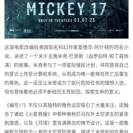
这部电影改编自美国知名科幻作家爱德华·阿什顿的同名小
说，讲述了一个关于主角米奇·巴恩斯（由罗伯特·帕丁森饰
演）的故事。米奇参与了一项星际殖民计划，并同意将自己
的意识上传至计算机系统，从而成为唯一能够在死亡后重生
的角色。这一设定让米奇成为了执行危险任务的理想人选，
但也意味着他必须不断经历生死轮回，探索生命的意义。
《编号17》不仅以其独特的角色设定吸引了大量关注，还融
合了诸如《火星救援》中那种单枪匹马在外太空求生的紧张
刺激感，以及《月球》里充满悬念的情节设计。这是一部集
幽默与惊险于一身的太空冒险故事，描述了米奇如何在看似