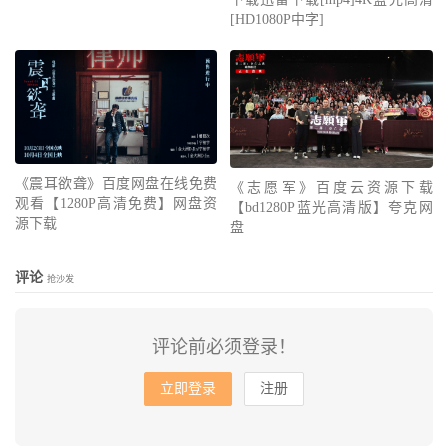
[HD1080P中字]
《震耳欲聋》百度网盘在线免费
《志愿军》百度云资源下载
观看【1280P高清免费】网盘资
【bd1280P蓝光高清版】夸克网
源下载
盘
评论
抢沙发
评论前必须登录！
立即登录
注册