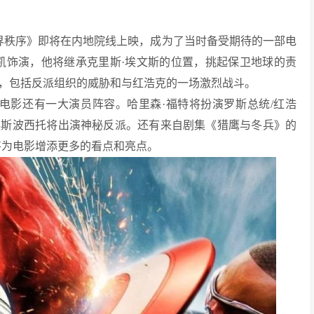
世界秩序》即将在内地院线上映，成为了当时备受期待的一部电
凯饰演，他将继承克里斯·埃文斯的位置，挑起保卫地球的责
，包括反派组织的威胁和与红浩克的一场激烈战斗。
电影还有一大演员阵容。哈里森·福特将扮演罗斯总统/红浩
·埃斯波西托将出演神秘反派。还有来自剧集《猎鹰与冬兵》的
将为电影增添更多的看点和亮点。