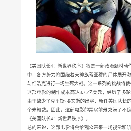
《美国队长4：新世界秩序》将是一部政治题材动作
中，各方势力将围绕着天神族蒂亚穆的尸体展开
与红浩克进行一场生死大战。这一系列的挑战将使
这部电影的制作成本高达3.75亿美元，经历了
由于缺少了克里斯·埃文斯的出演，新任美国队长
个未知数。因此，这部电影的票房前景充满了不
《美国队长4：新世界秩序》。
总的来说，这部电影将会给观众带来一场视觉和