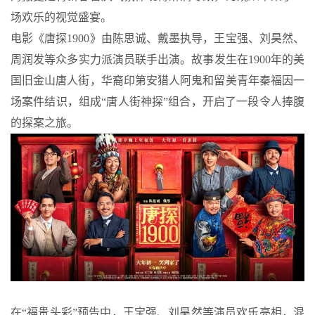
场欢乐的视觉盛宴。
电影《唐探1900》由陈思诚、戴墨执导，王宝强、刘昊然、
周润发等众多实力派演员联手出演。故事发生在1900年的美
国旧金山唐人街，华裔印第安猎人阿鬼和留美青年秦福因一
场案件结识，组成“唐人街神探”组合，开启了一段令人捧腹
的探案之旅。
在“福贵头彩”预告中，王宝强、刘昊然等演员欢乐亮相，混