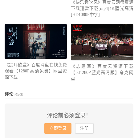
《快乐趣吹风》百度云网盘资源
下载迅雷下载[mp4]4K蓝光高清
[HD1080P中字]
《震耳欲聋》百度网盘在线免费
《志愿军》百度云资源下载
观看【1280P高清免费】网盘资
【bd1280P蓝光高清版】夸克网
源下载
盘
评论
抢沙发
评论前必须登录！
立即登录
注册