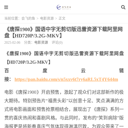
当前位置：
会飞的鱼
>
电影资源
>
正文
《唐探1900》国语中字无剪切版迅雷资源下载阿里网
盘【HD720P/3.2G-MKV】
2025-02-06
分类：
电影资源
评论(0)
《唐探1900》国语中字无剪切版迅雷资源下载阿里网盘
【HD720P/3.2G-MKV】
百度云链
接：
https://pan.baidu.com/s/n5xxv6t7ry6aRL5xT4Y644m
电影《唐探1900》开启预售，激起了观众们对这部新作的极
大期待。特别预告片“福贵头彩”以创意十足、笑点满满的方
式将电影画面和预售抢票相结合，展现出了《唐探》系列一
贯的喜庆热闹和喜剧风格。与此同时，发布的“笑到病除”版
海报更是将新春喜庆气氛体现得淋漓尽致，为观众带来了一