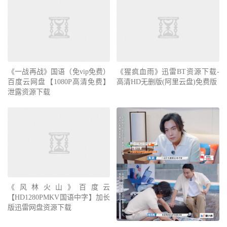
《一战再战》国语（免vip免费）
《猩疯血雨》迅雷BT资源下载-
百度云网盘【1080P高清免费】
高清HD无删版(阿里云盘)免费版
泄露资源下载
《风林火山》百度云
【HD1280PMKV国语中字】加长
版迅雷网盘资源下载