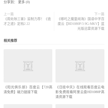
分享到：
更多
(
0
)
上一篇
下一篇
《周处除三害》监制力荐！《诡
《哪吒之魔童闹海》国语中字百
才之道》定档2.22
度云【BD1080P/3.9G-MKV】蓝
光版迅雷资源下载
相关推荐
《阳光俱乐部》百度云【720高
《日挂中天》在线观看百度云电
清免费】磁力链接下载
影免费观看阿里云盘HD1080P高
清资源下载