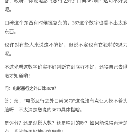
答：哎呀，你说电影《恶行之外》口碑367啊？这可不好说
呢。
口碑这个东西有时候挺复杂的，367这个数字也看不出太多
东西。
也许对有些人来说这不算好，但说不定也有它独特的魅力
呢。
不过光看这数字确实不好判断它到底好不好，还得自己去瞅
瞅才知道哟！
问：电影恶行之外口碑3670？
答：亲，“电影恶行之外口碑3670”这说法有点让人摸不着头
脑呀！不太清楚您说的3670具体指啥。
是评分？还是观影人数？还是啥别的呀？如果能说得再清楚
点，我就能更好地回答您啦！