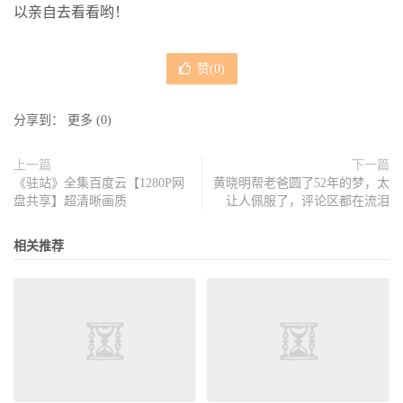
以亲自去看看哟！
赞(
0
)
分享到：
更多
(
0
)
上一篇
下一篇
《驻站》全集百度云【1280P网
黄晓明帮老爸圆了52年的梦，太
盘共享】超清晰画质
让人佩服了，评论区都在流泪
相关推荐