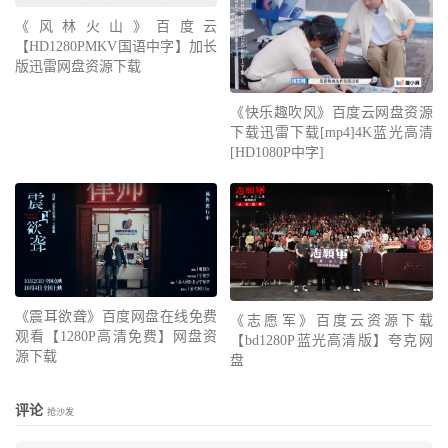
《风林火山》百度云
【HD1280PMKV国语中字】加长
版迅雷网盘资源下载
《快乐趣吹风》百度云网盘资源
下载迅雷下载[mp4]4K蓝光高清
[HD1080P中字]
《震耳欲聋》百度网盘在线免费
《志愿军》百度云资源下载
观看【1280P高清免费】网盘资
【bd1280P蓝光高清版】夸克网
源下载
盘
评论
抢沙发