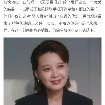
快快地松一口气吗？《无所畏惧2》给了我们这么一个完美
的结局——当罗英子和陈硕联手揭开许卓和方丽虹的罪行，
他们不仅让这对“恶人组合”付出了应得的代价，更为观众带
来了那种久违的正义感。咳咳，不知道你是不是也和我一
样，在这一刻感到身心愉悦，仿佛有块大石从心头落下。