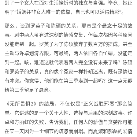
到了一个女人在面对生活挫折时的独立与自强。毕竟，她证
明了“婚姻并非女人唯一的依靠，自己也可以活得精彩”。
那么，谈到罗英子和陈硕的关系，那真是个悬念十足的故
事。剧中两人虽有过深刻的情感交集，但每次都因各种原因
没能走到一起。罗英子为了陈硕放弃了数百万的提成，甚至
主动与许卓划清界限，可最终，两人依旧各自忙碌，没能走
到一起。咳，难道这就代表着两人完全没有未来了吗？陈硕
和罗英子的关系，真的像个冤家一样扑朔迷离，既有深情也
有冲突。你觉得，他们能在第三季走到一起吗？这一点无疑
给第三季留足了悬念。
《无所畏惧2》的结局，不仅仅是“正义战胜邪恶”那么简
单。它讲述的是一个关于人性、选择与后果的深刻故事。许
卓和方丽虹的失败，告诉我们，任何人的骄傲与贪婪都可能
在某一天因为一个细节的疏忽而崩塌。而夏淑和郝磊的爱情