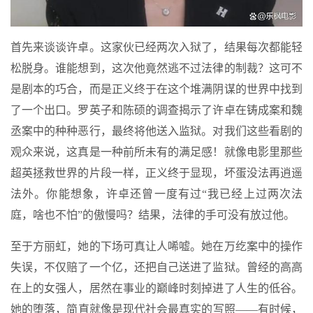
首先来谈谈许卓。这家伙已经两次入狱了，结果每次都能轻
松脱身。谁能想到，这次他竟然逃不过法律的制裁？这可不
是剧本的巧合，而是正义终于在这个堆满阴谋的世界中找到
了一个出口。罗英子和陈硕的调查揭示了许卓在铸成案和魏
丞案中的种种恶行，最终将他送入监狱。对我们这些看剧的
观众来说，这真是一种前所未有的满足感！就像电影里那些
超英拯救世界的片段一样，正义终于显现，坏蛋没法再逍遥
法外。你能想象，许卓还曾一度有过“我已经上过两次法
庭，啥也不怕”的傲慢吗？结果，法律的手可没有放过他。
至于方丽虹，她的下场可真让人唏嘘。她在万纥案中的操作
失误，不仅赔了一个亿，还把自己送进了监狱。曾经的高高
在上的女强人，居然在事业的巅峰时刻掉进了人生的低谷。
她的堕落，简直就像是现代社会最真实的写照——有时候，