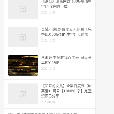
《诛仙》漫画网盘[1080p高清中
字]百度网盘下载
2022-12-30
灵域-电视剧百度云无删减【完
整HD1080p/MP4中字】云网盘
2022-12-25
从邪恶中拯救我百度云 网盘分
享HD1080P
2020-10-13
【回来的女儿】全集百度云（hd
高清）网盘【1280P中字】完整
资源已分享
2023-01-04