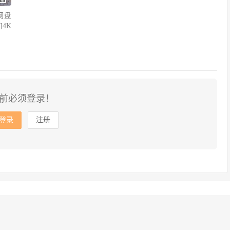
网盘
4K
前必须登录！
登录
注册
© 2010-2026
会飞的鱼
网站地图