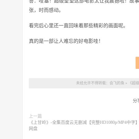
答：哇塞！超级望望这部电影太让我震撼啦！故
张，时而感动。
看完后心里还一直回味着那些精彩的画面呢。
真的是一部让人难忘的好电影哇！
未经允许不得转载：
会飞的鱼
»
《超级
分
上一篇
《上甘岭》-全集百度云无删减【完整HD1080p/MP4中字
网盘