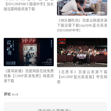
【HD1280PMKV国语中字】加长
版迅雷网盘资源下载
《快乐趣吹风》百度云网盘资源
下载迅雷下载[mp4]4K蓝光高清
[HD1080P中字]
《震耳欲聋》百度网盘在线免费
《志愿军》百度云资源下载
观看【1280P高清免费】网盘资
【bd1280P蓝光高清版】夸克网
源下载
盘
评论
抢沙发