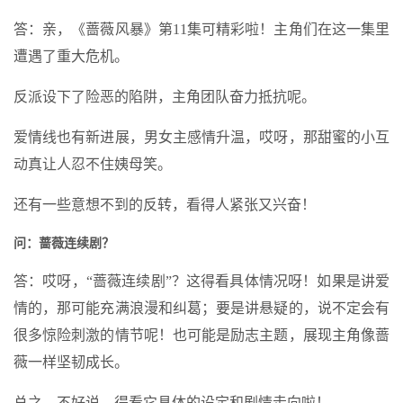
答：亲，《蔷薇风暴》第11集可精彩啦！主角们在这一集里
遭遇了重大危机。
反派设下了险恶的陷阱，主角团队奋力抵抗呢。
爱情线也有新进展，男女主感情升温，哎呀，那甜蜜的小互
动真让人忍不住姨母笑。
还有一些意想不到的反转，看得人紧张又兴奋！
问：蔷薇连续剧？
答：哎呀，“蔷薇连续剧”？这得看具体情况呀！如果是讲爱
情的，那可能充满浪漫和纠葛；要是讲悬疑的，说不定会有
很多惊险刺激的情节呢！也可能是励志主题，展现主角像蔷
薇一样坚韧成长。
总之，不好说，得看它具体的设定和剧情走向啦！