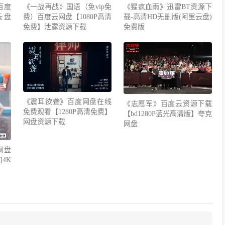
百度
《一战再战》国语（免vip免
《猩疯血雨》迅雷BT资源下
云盘
费）百度云网盘【1080P高清
载-高清HD无删版(阿里云盘)
免费】泄露资源下载
免费版
《震耳欲聋》百度网盘在线
《志愿军》百度云资源下载
免费观看【1280P高清免费】
【bd1280P蓝光高清版】夸克
网盘资源下载
网盘
网盘
4K