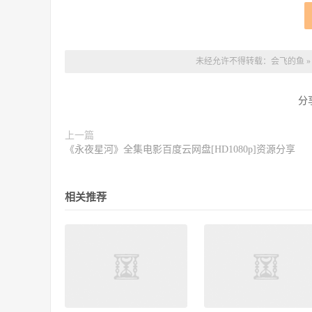
未经允许不得转载：
会飞的鱼
分
上一篇
《永夜星河》全集电影百度云网盘[HD1080p]资源分享
相关推荐