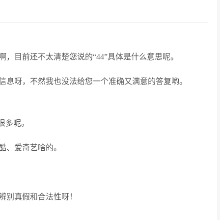
啊，目前还不太清楚您说的“44”具体是什么意思呢。
点信息呀，不然我也没法给您一个准确又满意的答复哟。
很多呢。
酷、爱奇艺啥的。
辨别真假和合法性呀！