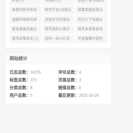
影视 (3)
电视剧 (3)
使徒行者3百度云
资源 (3)
亲爱的麻洋街百
绝世千金2百度云
甜蜜家园百度云
度云资源 (3)
(3)
(3)
温暖的抱抱百度
流金岁月百度云
阳光之下百度云
云 (3)
完整网盘 (3)
(3)
紧急救援百度云
将军家的小娘子
我凭本事单身百
资源 (2)
百度云 (2)
度云资源 (2)
我凭本事单身 (2)
送你一朵小红花
半是蜜糖半是伤
百度云 (2)
百度云资源 (2)
网站统计
日志总数：
16576
评论总数：
4
标签总数：
373
页面总数：
3
分类总数：
8
链接总数：
0
用户总数：
5
最后更新：
2025-10-29