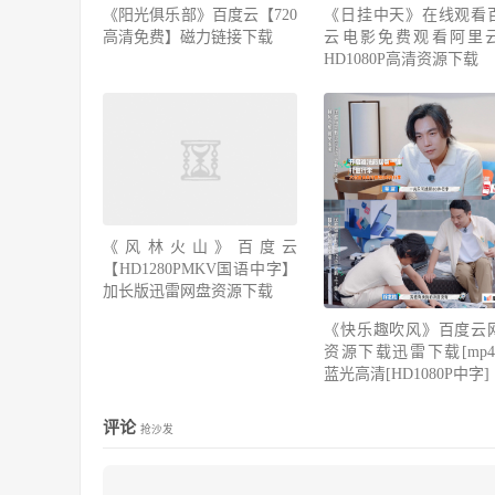
《阳光俱乐部》百度云【720
《日挂中天》在线观看
高清免费】磁力链接下载
云电影免费观看阿里
HD1080P高清资源下载
《风林火山》百度云
【HD1280PMKV国语中字】
加长版迅雷网盘资源下载
《快乐趣吹风》百度云
资源下载迅雷下载[mp4]
蓝光高清[HD1080P中字]
评论
抢沙发