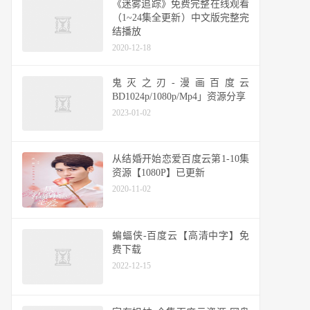
《迷雾追踪》免费完整在线观看
（1~24集全更新）中文版完整完
结播放
2020-12-18
鬼灭之刃-漫画百度云
BD1024p/1080p/Mp4」资源分享
2023-01-02
从结婚开始恋爱百度云第1-10集
资源【1080P】已更新
2020-11-02
蝙蝠侠-百度云【高清中字】免
费下载
2022-12-15