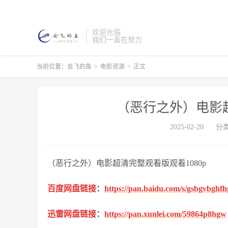
欢迎光临
我们一直在努力
当前位置：
会飞的鱼
>
电影资源
>
正文
（恶行之外）电影超
2025-02-20
分
（恶行之外）电影超清完整观看版观看1080p
百度网盘链接
：
https://pan.baidu.com/s/gsbgvbgh
迅雷网盘链接
：
https://pan.xunlei.com/59864p8hgw